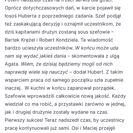
Oprócz dotychczasowych dań, w karcie pojawił się
łosoś Huberta z poprzedniego zadania. Szef podjął
też zaskakującą decyzję i oznajmił uczestnikom, że
dziś kapitanami drużyn zostaną sous szefowie –
Bartek Krężel i Robert Kondziela. Ta wiadomość
bardzo ucieszyła uczestników.
W końcu może uda
nam się wydać jaki
e
ś dania
– skomentowała z ulgą
Agata.
Wiem, że dzisiaj będziemy mogli od nich
naprawdę wiele się nauczyć
– dodał Hubert. Z takim
wsparciem praca od samego początku szła zupełnie
inaczej. W kuchni w końcu zapanował porządek.
Szefowie wprowadzili całkowicie nową jakość. Każdy
wiedział co ma robić, a przystawki zarówno w jednej,
jak i drugiej drużynie zostały wydane na czas.
Pierwszy sukces! Teraz nadszedł czas, by uczestnicy
pracę kontynuowali już sami. Osi i Maciej przejęli