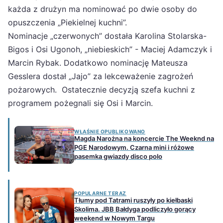
każda z drużyn ma nominować po dwie osoby do
opuszczenia „Piekielnej kuchni”.
Nominacje „czerwonych” dostała Karolina Stolarska-
Bigos i Osi Ugonoh, „niebieskich” - Maciej Adamczyk i
Marcin Rybak. Dodatkowo nominację Mateusza
Gesslera dostał „Jajo” za lekceważenie zagrożeń
pożarowych. Ostatecznie decyzją szefa kuchni z
programem pożegnali się Osi i Marcin.
WŁAŚNIE OPUBLIKOWANO
Magda Narożna na koncercie The Weeknd na
PGE Narodowym. Czarna mini i różowe
pasemka gwiazdy disco polo
POPULARNE TERAZ
Tłumy pod Tatrami ruszyły po kiełbaski
Skolima. JBB Bałdyga podliczyło gorący
weekend w Nowym Targu