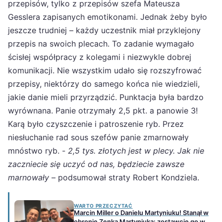
przepisów, tylko z przepisów szefa Mateusza
Gesslera zapisanych emotikonami. Jednak żeby było
jeszcze trudniej – każdy uczestnik miał przyklejony
przepis na swoich plecach. To zadanie wymagało
ścisłej współpracy z kolegami i niezwykle dobrej
komunikacji. Nie wszystkim udało się rozszyfrować
przepisy, niektórzy do samego końca nie wiedzieli,
jakie danie mieli przyrządzić. Punktacja była bardzo
wyrównana. Panie otrzymały 2,5 pkt. a panowie 3!
Karą było czyszczenie i patroszenie ryb. Przez
niesłuchanie rad sous szefów panie zmarnowały
mnóstwo ryb. -
2,5
tys. złotych jest w plecy. Jak nie
zaczniecie się uczyć od nas, będziecie zawsze
marnowały
– podsumował straty Robert Kondziela.
WARTO PRZECZYTAĆ
Marcin Miller o Danielu Martyniuku! Stanął w
obronie Zenka Martyniuka: zostawcie go w