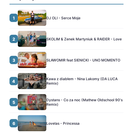
1
DJ OLI - Serce Moje
2
SKOLIM & Zenek Martyniuk & RAIDER - Love
3
SŁAWOMIR feat SIENICKI - UNO MOMENTO
Kawa z diabłem - Nina Lakomy (DA LUCA
4
Remix)
Dystans - Co za noc (Mathew Oldschool 90's
5
Remix)
6
Lovelas - Princessa