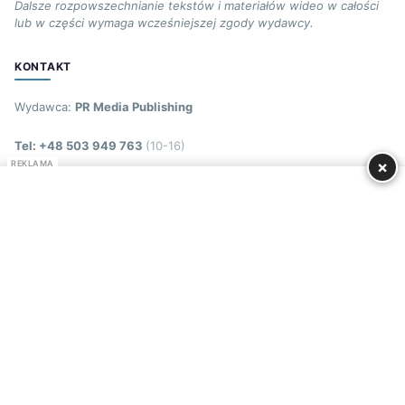
Dalsze rozpowszechnianie tekstów i materiałów wideo w całości
lub w części wymaga wcześniejszej zgody wydawcy.
KONTAKT
Wydawca:
PR Media Publishing
Tel: +48 503 949 763
(10-16)
×
REKLAMA
ZESPOŁY DISCO POLO
Wszystkie →
Ziulik
Antoś Szprycha
Magda Narożna
Marioo
Van Davi
Avinion Dance
Hi-Fi
Kwestia 07
Imperium
Enjoy
Sumptuastic
Dance Express
Etna
Nicky Queen
Massive
Casablanca
Akcent
Markus P
© 2026 Disco-Polo.info. Wszelkie prawa
Regulamin
Polityka
RODO
zastrzeżone.
prywatności