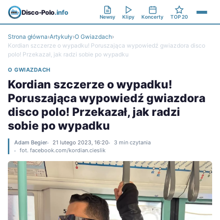
Disco-Polo
.info
Newsy
Klipy
Koncerty
TOP 20
Strona główna
›
Artykuły
›
O Gwiazdach
›
Kordian szczerze o wypadku! Poruszająca wypowiedź gwiazdora disco
polo! Przekazał, jak radzi sobie po wypadku
O GWIAZDACH
Kordian szczerze o wypadku!
Poruszająca wypowiedź gwiazdora
disco polo! Przekazał, jak radzi
sobie po wypadku
Adam Begier
21 lutego 2023, 16:20
3 min czytania
fot. facebook.com/kordian.cieslik