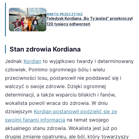
WARTO PRZECZYTAĆ
Teledysk Kordiana „Bo Ty jesteś" przekroczył
120 tysięcy odtworzeń
Stan zdrowia Kordiana
Jednak
Kordian
to wyjątkowo twardy i determinowany
człowiek. Pomimo ogromnego bólu i wielu
przeciwności losu, postanowił nie poddawać się i
walczyć o swoje zdrowie. Dzięki ogromnej
determinacji, a także wsparciu bliskich i fanów,
wokalista powoli wraca do zdrowia. W dniu
dzisiejszym
Kordian postanowił podzielić się ze
swoimi fanami informacją
na temat swojego
aktualnego stanu zdrowia. Wokalista jest już po
drugiej zmianie opatrunku, ale ból, który towarzyszy