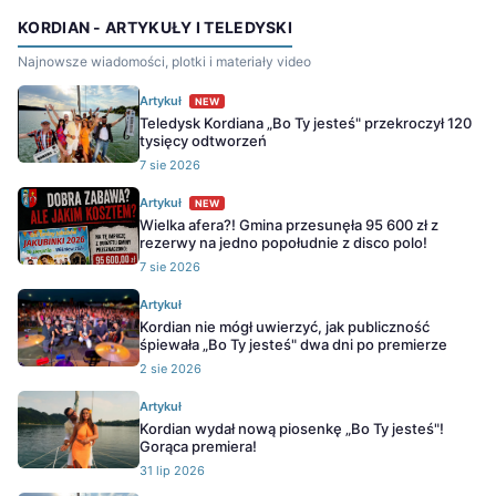
KORDIAN - ARTYKUŁY I TELEDYSKI
Najnowsze wiadomości, plotki i materiały video
Artykuł
NEW
Teledysk Kordiana „Bo Ty jesteś" przekroczył 120
tysięcy odtworzeń
7 sie 2026
Artykuł
NEW
Wielka afera?! Gmina przesunęła 95 600 zł z
rezerwy na jedno popołudnie z disco polo!
7 sie 2026
Artykuł
Kordian nie mógł uwierzyć, jak publiczność
śpiewała „Bo Ty jesteś" dwa dni po premierze
2 sie 2026
Artykuł
Kordian wydał nową piosenkę „Bo Ty jesteś"!
Gorąca premiera!
31 lip 2026