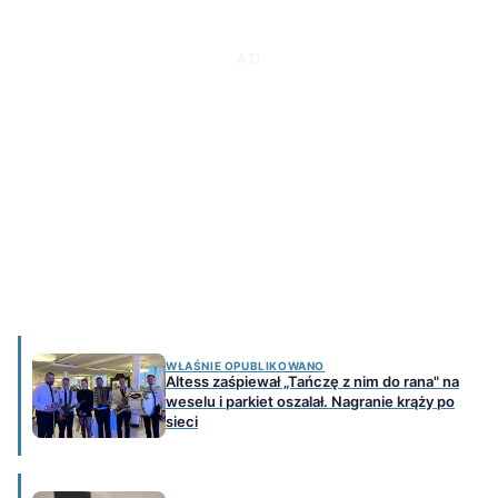
WŁAŚNIE OPUBLIKOWANO
Altess zaśpiewał „Tańczę z nim do rana" na
weselu i parkiet oszalał. Nagranie krąży po
sieci