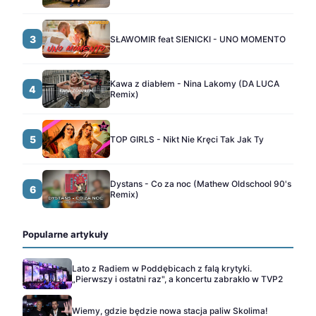
3
SŁAWOMIR feat SIENICKI - UNO MOMENTO
Kawa z diabłem - Nina Lakomy (DA LUCA
4
Remix)
5
TOP GIRLS - Nikt Nie Kręci Tak Jak Ty
Dystans - Co za noc (Mathew Oldschool 90's
6
Remix)
Popularne artykuły
Lato z Radiem w Poddębicach z falą krytyki.
„Pierwszy i ostatni raz", a koncertu zabrakło w TVP2
Wiemy, gdzie będzie nowa stacja paliw Skolima!