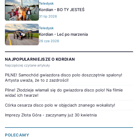
Teledysk
Kordian - BO TY JESTEŚ
31 lip 2026
Teledysk
Kordian - Leć po marzenia
26 cze 2026
NAJPOPULARNIEJSZE O KORDIAN
Najczęściej czytane artykuły
PILNE! Samochód gwiazdora disco polo doszczętnie spalony!
Artysta uważa, że to z zazdrości!
Pilne! Złodzieje włamali się do gwiazdora disco polo! Na filmie
widać ich twarze!
Córka cesarza disco polo w objęciach znanego wokalisty!
Imprezy Złota Góra - zaczynamy już 30 kwietnia
POLECAMY