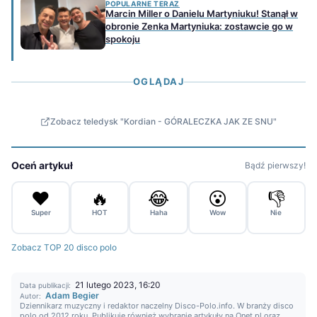
POPULARNE TERAZ
Marcin Miller o Danielu Martyniuku! Stanął w
obronie Zenka Martyniuka: zostawcie go w
spokoju
OGLĄDAJ
Zobacz teledysk "Kordian - GÓRALECZKA JAK ZE SNU"
Oceń artykuł
Bądź pierwszy!
❤️
🔥
😂
😮
👎
Super
HOT
Haha
Wow
Nie
Zobacz TOP 20 disco polo
21 lutego 2023, 16:20
Data publikacji:
Adam Begier
Autor:
Dziennikarz muzyczny i redaktor naczelny Disco-Polo.info. W branży disco
polo od 2012 roku. Publikuje również wybranie artykuły na Onet.pl oraz