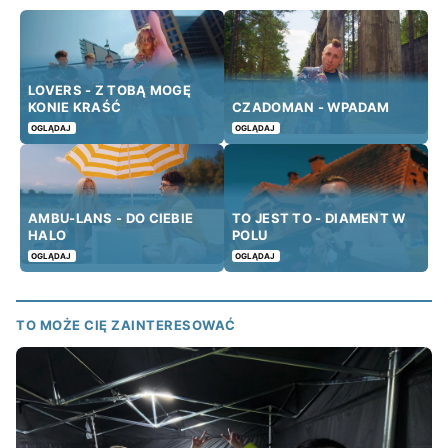
LOVERS - Z TOBĄ MOGĘ
KONIE KRAŚĆ
CZADOMAN - WPADAM
OGLĄDAJ
OGLĄDAJ
AMBU-LANS - DO CIEBIE
TO JEST TO - DIAMENT W
HALO
POLU
OGLĄDAJ
OGLĄDAJ
TO MOŻE CIĘ ZAINTERESOWAĆ