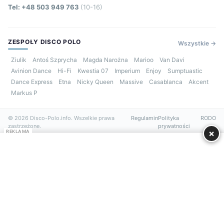
Tel: +48 503 949 763
(10-16)
ZESPOŁY DISCO POLO
Wszystkie →
Ziulik
Antoś Szprycha
Magda Narożna
Marioo
Van Davi
Avinion Dance
Hi-Fi
Kwestia 07
Imperium
Enjoy
Sumptuastic
Dance Express
Etna
Nicky Queen
Massive
Casablanca
Akcent
Markus P
© 2026 Disco-Polo.info. Wszelkie prawa
Regulamin
Polityka
RODO
zastrzeżone.
prywatności
×
REKLAMA