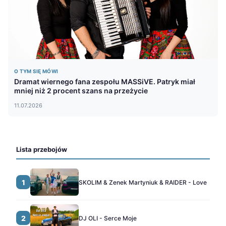
O TYM SIĘ MÓWI
Dramat wiernego fana zespołu MASSiVE. Patryk miał
mniej niż 2 procent szans na przeżycie
11.07.2026
Lista przebojów
1
SKOLIM & Zenek Martyniuk & RAIDER - Love
2
DJ OLI - Serce Moje