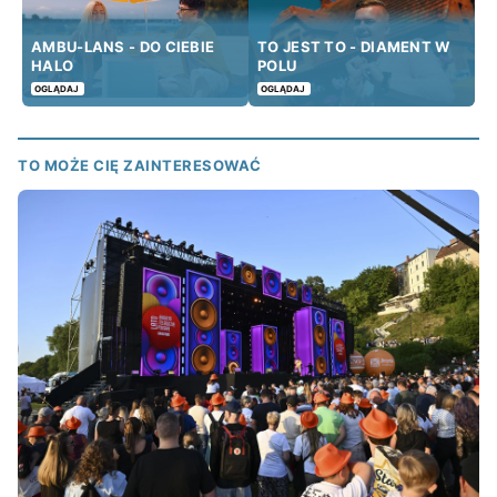
AMBU-LANS - DO CIEBIE
TO JEST TO - DIAMENT W
HALO
POLU
OGLĄDAJ
OGLĄDAJ
TO MOŻE CIĘ ZAINTERESOWAĆ