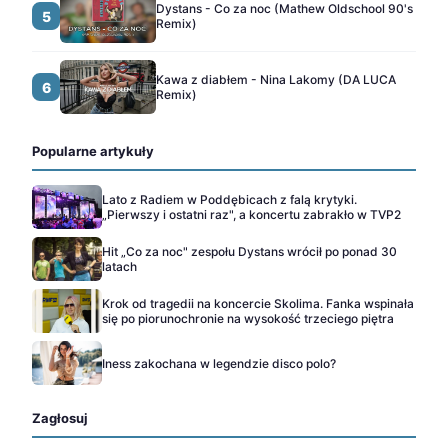
Dystans - Co za noc (Mathew Oldschool 90's
5
Remix)
Kawa z diabłem - Nina Lakomy (DA LUCA
6
Remix)
Popularne artykuły
Lato z Radiem w Poddębicach z falą krytyki.
„Pierwszy i ostatni raz", a koncertu zabrakło w TVP2
Hit „Co za noc" zespołu Dystans wrócił po ponad 30
latach
Krok od tragedii na koncercie Skolima. Fanka wspinała
się po piorunochronie na wysokość trzeciego piętra
Iness zakochana w legendzie disco polo?
Zagłosuj