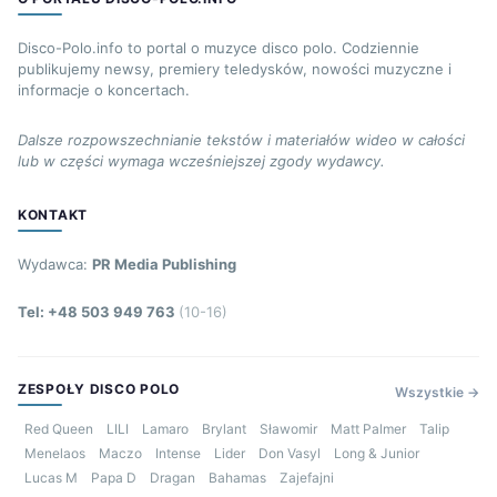
Disco-Polo.info to portal o muzyce disco polo. Codziennie
publikujemy newsy, premiery teledysków, nowości muzyczne i
informacje o koncertach.
Dalsze rozpowszechnianie tekstów i materiałów wideo w całości
lub w części wymaga wcześniejszej zgody wydawcy.
KONTAKT
Wydawca:
PR Media Publishing
Tel: +48 503 949 763
(10-16)
ZESPOŁY DISCO POLO
Wszystkie →
Red Queen
LILI
Lamaro
Brylant
Sławomir
Matt Palmer
Talip
Menelaos
Maczo
Intense
Lider
Don Vasyl
Long & Junior
Lucas M
Papa D
Dragan
Bahamas
Zajefajni