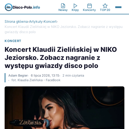
Disco-Polo
.info
Newsy
Klipy
Koncerty
TOP 20
Strona główna
›
Artykuły
›
Koncert
›
Koncert Klaudii Zielińskiej w NIKO Jeziorsko. Zobacz nagranie z występu
gwiazdy disco polo
KONCERT
Koncert Klaudii Zielińskiej w NIKO
Jeziorsko. Zobacz nagranie z
występu gwiazdy disco polo
Adam Begier
6 lipca 2026, 13:15
2 min czytania
fot. Klaudia Zielińska - FaceBook