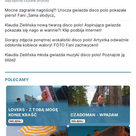
Najczęściej czytane artykuły
Mocne zagranie nagością?! Urocza gwiazda disco polo pokazała
piersi! Fani „Sama słodycz„
Klaudia Zielińska nową twarzą disco polo! Aspirująca gwiazda
pokazała się nago w wannie?! Klip podbija internet!
Gorący zdjęcia ponętnej wokalistki disco polo! Artystka odważnie
odsłoniła kobiece walory! FOTO Fani zachwyceni!
Klaudia Zielińska młoda gwiazda muzyki disco polo! Poznajcie ją
bliżej!
POLECAMY
LOVERS - Z TOBĄ MOGĘ
KONIE KRAŚĆ
CZADOMAN - WPADAM
OGLĄDAJ
OGLĄDAJ