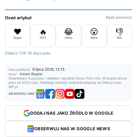
Oceń artykuł
Bądź pierwszy!
❤️
🔥
😂
😮
👎
Super
HOT
Haha
Wow
Nie
Zobacz TOP 20 disco polo
6 lipca 2026, 13:15
Data publikacji:
Adam Begier
Autor:
Dziennikarz muzyczny i redaktor naczelny Disco-Polo.info. W branży disco
polo od 2012 roku. Publikuje również wybranie artykuły na Onet.pl oraz
WP.pl
OBSERWUJ NAS
DODAJ NAS JAKO ŹRÓDŁO W GOOGLE
OBSERWUJ NAS W GOOGLE NEWS