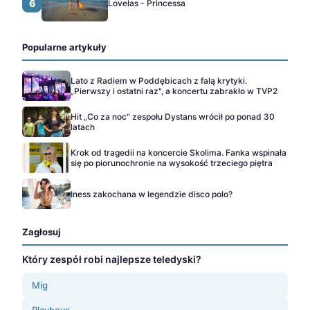
6
Lovelas - Princessa
Popularne artykuły
Lato z Radiem w Poddębicach z falą krytyki.
„Pierwszy i ostatni raz", a koncertu zabrakło w TVP2
Hit „Co za noc" zespołu Dystans wrócił po ponad 30
latach
Krok od tragedii na koncercie Skolima. Fanka wspinała
się po piorunochronie na wysokość trzeciego piętra
Iness zakochana w legendzie disco polo?
Zagłosuj
Który zespół robi najlepsze teledyski?
Mig