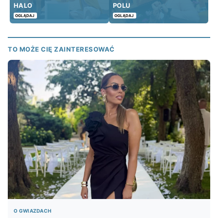
HALO
POLU
OGLĄDAJ
OGLĄDAJ
TO MOŻE CIĘ ZAINTERESOWAĆ
O GWIAZDACH