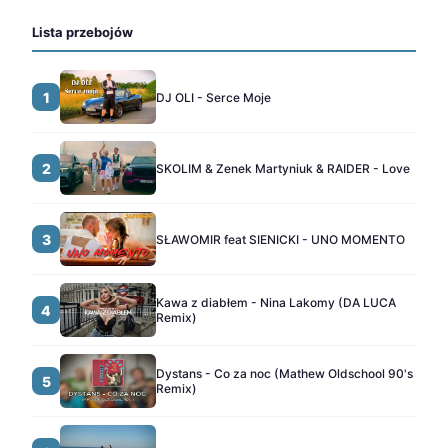
Lista przebojów
1
DJ OLI - Serce Moje
2
SKOLIM & Zenek Martyniuk & RAIDER - Love
3
SŁAWOMIR feat SIENICKI - UNO MOMENTO
Kawa z diabłem - Nina Lakomy (DA LUCA
4
Remix)
Dystans - Co za noc (Mathew Oldschool 90's
5
Remix)