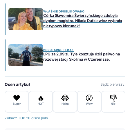
WŁAŚNIE OPUBLIKOWANO
Córka Sławomira Świerzyńskiego zdobyła
dyplom magistra. Nikola Dutkiewicz wybrała
nietypowy kierunek!
POPULARNE TERAZ
LPG za 2,99 zł. Tyle kosztuje dziś paliwo na
różowej stacji Skolima w Czeremsze.
Oceń artykuł
Bądź pierwszy!
❤️
🔥
😂
😮
👎
Super
HOT
Haha
Wow
Nie
Zobacz TOP 20 disco polo