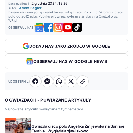
2 grudnia 2024, 15:26
Data publikacji:
Adam Begier
Autor:
Dziennikarz muzyczny i redaktor naczelny Disco-Polo.info. W branży disco
polo od 2012 roku. Publikuje również wybranie artykuły na Onet.pl oraz
WP.pl
OBSERWUJ NAS
DODAJ NAS JAKO ŹRÓDŁO W GOOGLE
OBSERWUJ NAS W GOOGLE NEWS
UDOSTĘPNIJ:
O GWIAZDACH - POWIĄZANE ARTYKUŁY
Najnowsze artykuły powiązane z tym tematem
Gwiazda disco polo Angelika Żmijewska na Sunrise
Festival! Wyglądała zjawiskowo!