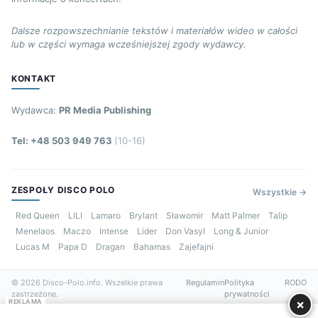
Dalsze rozpowszechnianie tekstów i materiałów wideo w całości
lub w części wymaga wcześniejszej zgody wydawcy.
KONTAKT
Wydawca:
PR Media Publishing
Tel: +48 503 949 763
(10-16)
ZESPOŁY DISCO POLO
Wszystkie →
Red Queen
LILI
Lamaro
Brylant
Sławomir
Matt Palmer
Talip
Menelaos
Maczo
Intense
Lider
Don Vasyl
Long & Junior
Lucas M
Papa D
Dragan
Bahamas
Zajefajni
© 2026 Disco-Polo.info. Wszelkie prawa
Regulamin
Polityka
RODO
zastrzeżone.
prywatności
×
REKLAMA