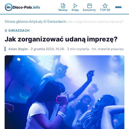
Disco-Polo
.info
Newsy
Klipy
Koncerty
TOP 20
Strona główna
›
Artykuły
›
O Gwiazdach
›
Jak zorganizować udaną imprezę?
O GWIAZDACH
Jak zorganizować udaną imprezę?
Adam Begier
2 grudnia 2024, 15:26
3 min czytania
fot. materiał prasowy