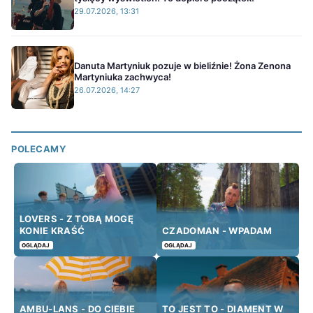
29.07.2026, 13:31
Danuta Martyniuk pozuje w bieliźnie! Żona Zenona
Martyniuka zachwyca!
26.07.2026, 14:27
POLECAMY
LOVERS - Z TOBĄ MOGĘ
KONIE KRAŚĆ
CZADOMAN - WPADAM
OGLĄDAJ
OGLĄDAJ
AMBU-LANS - DO CIEBIE
TO JEST TO - DIAMENT W