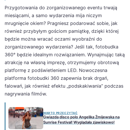
Przygotowania do zorganizowanego eventu trwają
miesiącami, a samo wydarzenia mija niczym
mrugnięcie okiem? Pragniesz podarować sobie, jak
również przybyłym gościom pamiątkę, dzięki której
będzie można wracać oczami wyobraźni do
zorganizowanego wydarzenia? Jeśli tak, fotobudka
360° będzie idealnym rozwiązaniem. Wynajmując taką
atrakcję na własną imprezę, otrzymujemy obrotową
platformę z podświetleniem LED. Nowoczesna
platforma fotobudki 360 zapewnia brak drgań,
falowań, jak również efektu „podskakiwania” podczas
nagrywania filmów.
WARTO PRZECZYTAĆ
Gwiazda disco polo Angelika Żmijewska na
Sunrise Festival! Wyglądała zjawiskowo!