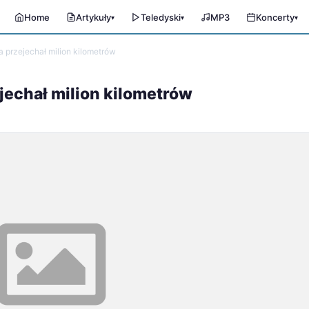
Home
Artykuły
Teledyski
MP3
Koncerty
▾
▾
▾
przejechał milion kilometrów
echał milion kilometrów