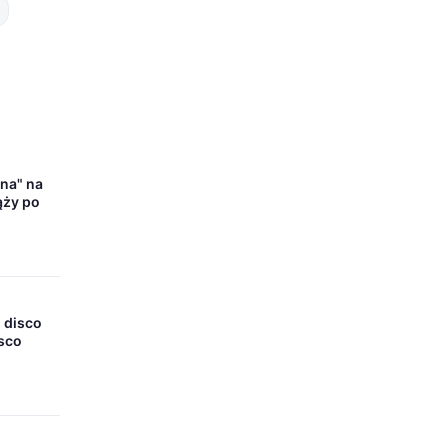
ana" na
ąży po
l disco
isco