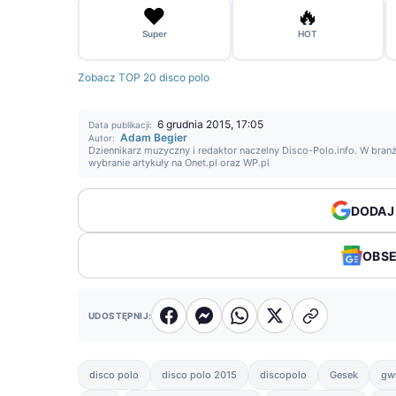
❤️
🔥
Super
HOT
Zobacz TOP 20 disco polo
6 grudnia 2015, 17:05
Data publikacji:
Adam Begier
Autor:
Dziennikarz muzyczny i redaktor naczelny Disco-Polo.info. W branż
wybranie artykuły na Onet.pl oraz WP.pl
DODAJ
OBS
UDOSTĘPNIJ:
disco polo
disco polo 2015
discopolo
Gesek
gw