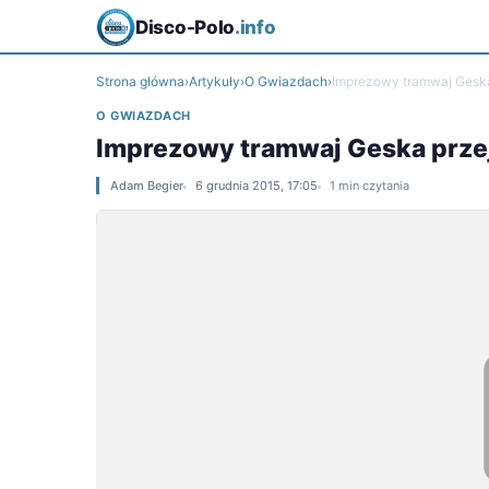
Disco-Polo
.info
Strona główna
›
Artykuły
›
O Gwiazdach
›
Imprezowy tramwaj Geska 
O GWIAZDACH
Imprezowy tramwaj Geska przej
Adam Begier
6 grudnia 2015, 17:05
1 min czytania