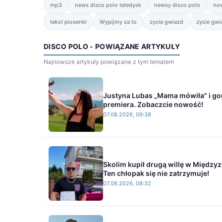
mp3
news disco polo teledysk
newsy disco polo
no
tekst piosenki
Wypijmy za to
zycie gwiazd
zycie gwi
DISCO POLO - POWIĄZANE ARTYKUŁY
Najnowsze artykuły powiązane z tym tematem
Justyna Lubas „Mama mówiła" i go
premiera. Zobaczcie nowość!
07.08.2026, 09:38
Skolim kupił drugą willę w Międzyz
Ten chłopak się nie zatrzymuje!
07.08.2026, 08:32