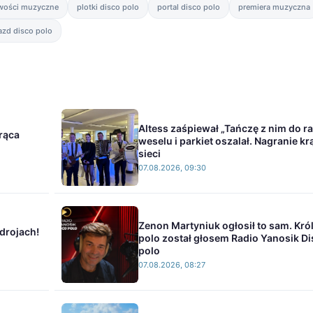
wości muzyczne
plotki disco polo
portal disco polo
premiera muzyczna
azd disco polo
Altess zaśpiewał „Tańczę z nim do r
rąca
weselu i parkiet oszalał. Nagranie kr
sieci
07.08.2026, 09:30
Zenon Martyniuk ogłosił to sam. Kró
drojach!
polo został głosem Radio Yanosik D
polo
07.08.2026, 08:27