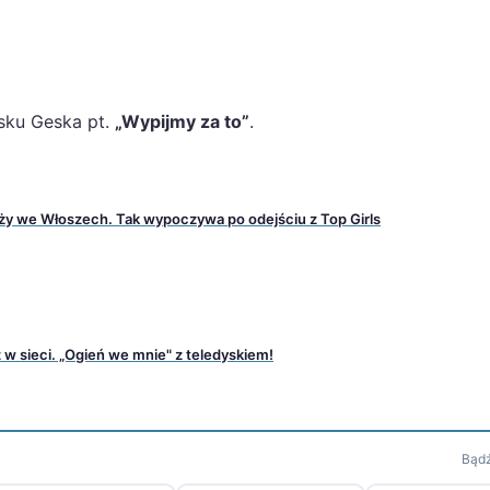
sku Geska pt.
„Wypijmy za to”
.
aży we Włoszech. Tak wypoczywa po odejściu z Top Girls
w sieci. „Ogień we mnie" z teledyskiem!
Bądź