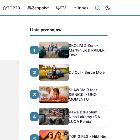
TOP20
Zespoły
TV
Inne
▾
▾
Lista przebojów
SKOLIM & Zenek
1
Martyniuk & RAIDER -
Love
2
DJ OLI - Serce Moje
SŁAWOMIR feat
3
SIENICKI - UNO
MOMENTO
Kawa z diabłem -
4
Nina Lakomy (DA
LUCA Remix)
TOP GIRLS - Nikt Nie
5