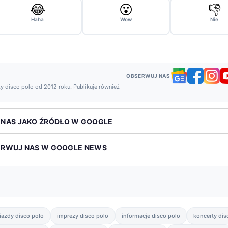
😂
😮
👎
Haha
Wow
Nie
OBSERWUJ NAS
y disco polo od 2012 roku. Publikuje również
 NAS JAKO ŹRÓDŁO W GOOGLE
ERWUJ NAS W GOOGLE NEWS
iazdy disco polo
imprezy disco polo
informacje disco polo
koncerty dis