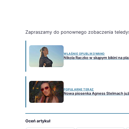
Zapraszamy do ponownego zobaczenia teledy
WŁAŚNIE OPUBLIKOWANO
Nikola Raczko w skąpym bikini na pl
POPULARNE TERAZ
Nowa piosenka Agness Stelmach już 
Oceń artykuł