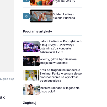
Kręci Tak Jak Ty
Golden Ladies -
6
Zielona Puszcza
Popularne artykuły
Lato z Radiem w Poddębicach
z falą krytyki. „Pierwszy i
ostatni raz", a koncertu
zabrakło w TVP2
Wiemy, gdzie będzie nowa
stacja paliw Skolima!
Krok od tragedii na koncercie
Skolima. Fanka wspinała się po
piorunochronie na wysokość
Zgłoś błąd
trzeciego piętra
Iness zakochana w legendzie
disco polo?
jak
Zagłosuj