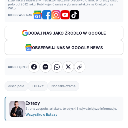
Dziennikarz muzyczny i redaktor naczelny Disco-Polo.info. W branży disco
polo od 2012 roku. Publikuje również wybranie artykuły na Onet.pl oraz
WP.pl
OBSERWUJ NAS
DODAJ NAS JAKO ŹRÓDŁO W GOOGLE
OBSERWUJ NAS W GOOGLE NEWS
UDOSTĘPNIJ:
disco polo
EXTAZY
Noc taka czarna
Extazy
Strona zespołu, artykuły, teledyski i najważniejsze informacje.
Wszystko o Extazy