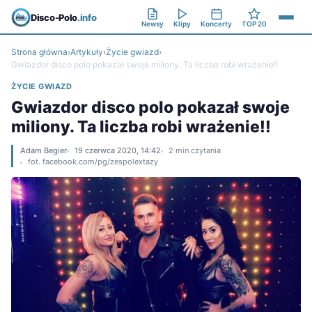
Disco-Polo
.info
Newsy
Klipy
Koncerty
TOP 20
Strona główna
›
Artykuły
›
Życie gwiazd
›
Gwiazdor disco polo pokazał swoje miliony. Ta liczba robi wrażenie!!
ŻYCIE GWIAZD
Gwiazdor disco polo pokazał swoje
miliony. Ta liczba robi wrażenie!!
Adam Begier
19 czerwca 2020, 14:42
2 min czytania
fot. facebook.com/pg/zespolextazy