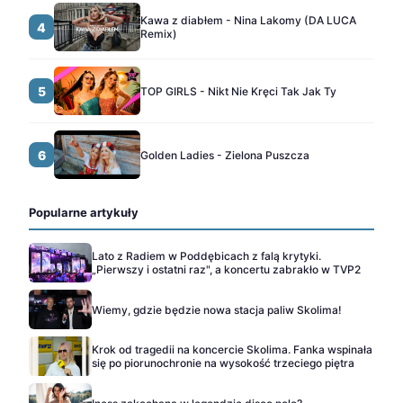
Kawa z diabłem - Nina Lakomy (DA LUCA
4
Remix)
5
TOP GIRLS - Nikt Nie Kręci Tak Jak Ty
6
Golden Ladies - Zielona Puszcza
Popularne artykuły
Lato z Radiem w Poddębicach z falą krytyki.
„Pierwszy i ostatni raz", a koncertu zabrakło w TVP2
Wiemy, gdzie będzie nowa stacja paliw Skolima!
Krok od tragedii na koncercie Skolima. Fanka wspinała
się po piorunochronie na wysokość trzeciego piętra