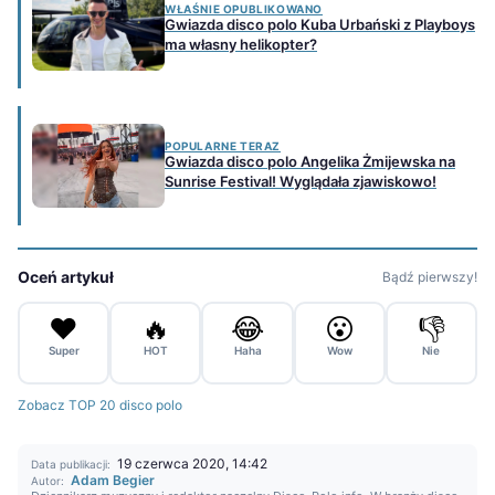
WŁAŚNIE OPUBLIKOWANO
Gwiazda disco polo Kuba Urbański z Playboys
ma własny helikopter?
POPULARNE TERAZ
Gwiazda disco polo Angelika Żmijewska na
Sunrise Festival! Wyglądała zjawiskowo!
Oceń artykuł
Bądź pierwszy!
❤️
🔥
😂
😮
👎
Super
HOT
Haha
Wow
Nie
Zobacz TOP 20 disco polo
19 czerwca 2020, 14:42
Data publikacji:
Adam Begier
Autor: