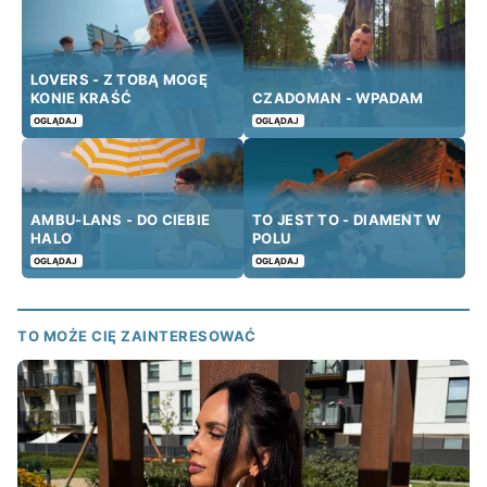
LOVERS - Z TOBĄ MOGĘ
KONIE KRAŚĆ
CZADOMAN - WPADAM
OGLĄDAJ
OGLĄDAJ
AMBU-LANS - DO CIEBIE
TO JEST TO - DIAMENT W
HALO
POLU
OGLĄDAJ
OGLĄDAJ
TO MOŻE CIĘ ZAINTERESOWAĆ