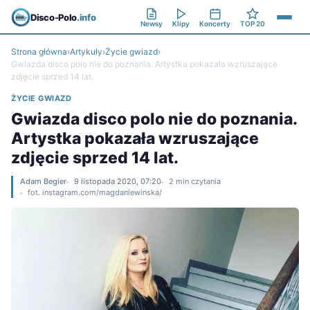
Disco-Polo
.info
Newsy
Klipy
Koncerty
TOP 20
Strona główna
›
Artykuły
›
Życie gwiazd
›
Gwiazda disco polo nie do poznania. Artystka pokazała wzruszające
zdjęcie sprzed 14 lat.
ŻYCIE GWIAZD
Gwiazda disco polo nie do poznania.
Artystka pokazała wzruszające
zdjęcie sprzed 14 lat.
Adam Begier
9 listopada 2020, 07:20
2 min czytania
fot. instagram.com/magdaniewinska/