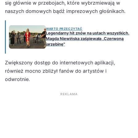
się głównie w przebojach, które wybrzmiewają w
naszych domowych bądź imprezowych głośnikach.
WARTO PRZECZYTAĆ
Legendarny hit znów na ustach wszystkich.
Magda Niewińska zaśpiewała „Czerwoną
jarzębinę"
Zwiększony dostęp do internetowych aplikacji,
również mocno zbliżył fanów do artystów i
odwrotnie.
REKLAMA