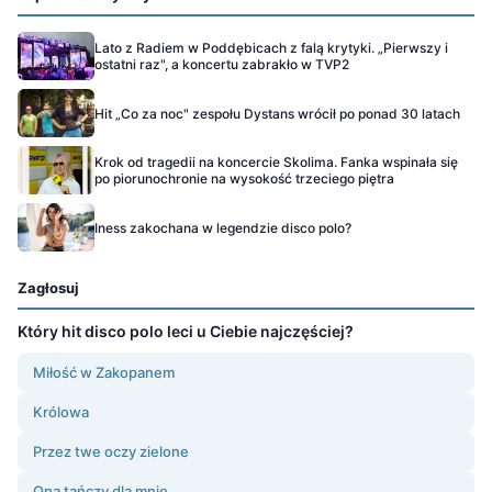
Lato z Radiem w Poddębicach z falą krytyki. „Pierwszy i
ostatni raz", a koncertu zabrakło w TVP2
Hit „Co za noc" zespołu Dystans wrócił po ponad 30 latach
Krok od tragedii na koncercie Skolima. Fanka wspinała się
po piorunochronie na wysokość trzeciego piętra
Iness zakochana w legendzie disco polo?
Zagłosuj
Który hit disco polo leci u Ciebie najczęściej?
Miłość w Zakopanem
Królowa
Przez twe oczy zielone
Ona tańczy dla mnie