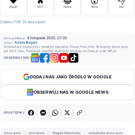
❤️
🔥
😂
😮
👎
Super
HOT
Haha
Wow
Nie
Zobacz TOP 20 disco polo
9 listopada 2020, 07:20
Data publikacji:
Adam Begier
Autor:
Dziennikarz muzyczny i redaktor naczelny Disco-Polo.info. W branży disco polo
od 2012 roku. Publikuje również wybranie artykuły na Onet.pl oraz WP.pl
OBSERWUJ NAS
DODAJ NAS JAKO ŹRÓDŁO W GOOGLE
OBSERWUJ NAS W GOOGLE NEWS
UDOSTĘPNIJ:
disco polo
discopolo
Magda Niewińska
wokalistka disco polo