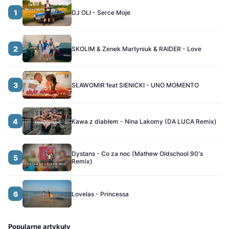
1
DJ OLI - Serce Moje
2
SKOLIM & Zenek Martyniuk & RAIDER - Love
3
SŁAWOMIR feat SIENICKI - UNO MOMENTO
4
Kawa z diabłem - Nina Lakomy (DA LUCA Remix)
Dystans - Co za noc (Mathew Oldschool 90's
5
Remix)
6
Lovelas - Princessa
Popularne artykuły