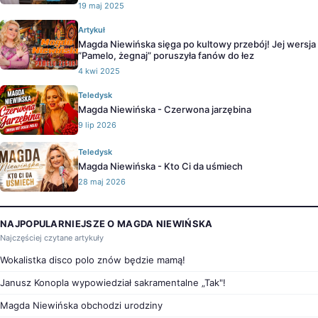
19 maj 2025
Artykuł
Magda Niewińska sięga po kultowy przebój! Jej wersja
”Pamelo, żegnaj” poruszyła fanów do łez
4 kwi 2025
Teledysk
Magda Niewińska - Czerwona jarzębina
9 lip 2026
Teledysk
Magda Niewińska - Kto Ci da uśmiech
28 maj 2026
NAJPOPULARNIEJSZE O MAGDA NIEWIŃSKA
Najczęściej czytane artykuły
Wokalistka disco polo znów będzie mamą!
Janusz Konopla wypowiedział sakramentalne „Tak"!
Magda Niewińska obchodzi urodziny