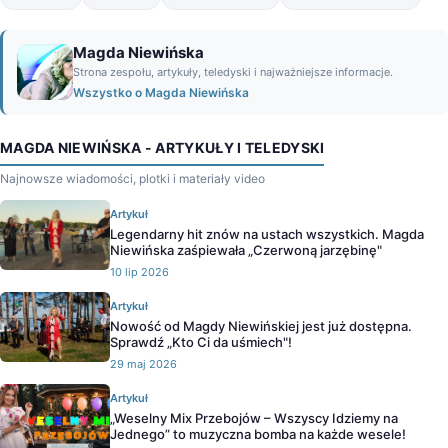
Magda Niewińska
Strona zespołu, artykuły, teledyski i najważniejsze informacje.
Wszystko o Magda Niewińska
MAGDA NIEWIŃSKA - ARTYKUŁY I TELEDYSKI
Najnowsze wiadomości, plotki i materiały video
Artykuł
Legendarny hit znów na ustach wszystkich. Magda
Niewińska zaśpiewała „Czerwoną jarzębinę"
10 lip 2026
Artykuł
Nowość od Magdy Niewińskiej jest już dostępna.
Sprawdź „Kto Ci da uśmiech"!
29 maj 2026
Artykuł
„Weselny Mix Przebojów – Wszyscy Idziemy na
Jednego” to muzyczna bomba na każde wesele!