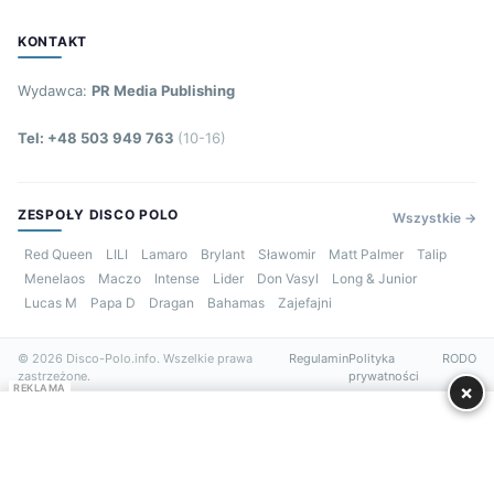
KONTAKT
Wydawca:
PR Media Publishing
Tel: +48 503 949 763
(10-16)
ZESPOŁY DISCO POLO
Wszystkie →
Red Queen
LILI
Lamaro
Brylant
Sławomir
Matt Palmer
Talip
Menelaos
Maczo
Intense
Lider
Don Vasyl
Long & Junior
Lucas M
Papa D
Dragan
Bahamas
Zajefajni
© 2026 Disco-Polo.info. Wszelkie prawa
Regulamin
Polityka
RODO
zastrzeżone.
prywatności
×
REKLAMA