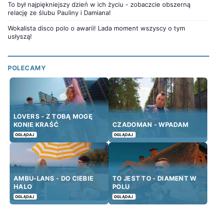
To był najpiękniejszy dzień w ich życiu - zobaczcie obszerną
relację ze ślubu Pauliny i Damiana!
Wokalista disco polo o awarii! Lada moment wszyscy o tym
usłyszą!
POLECAMY
LOVERS - Z TOBĄ MOGĘ
KONIE KRAŚĆ
CZADOMAN - WPADAM
OGLĄDAJ
OGLĄDAJ
AMBU-LANS - DO CIEBIE
TO JEST TO - DIAMENT W
HALO
POLU
OGLĄDAJ
OGLĄDAJ