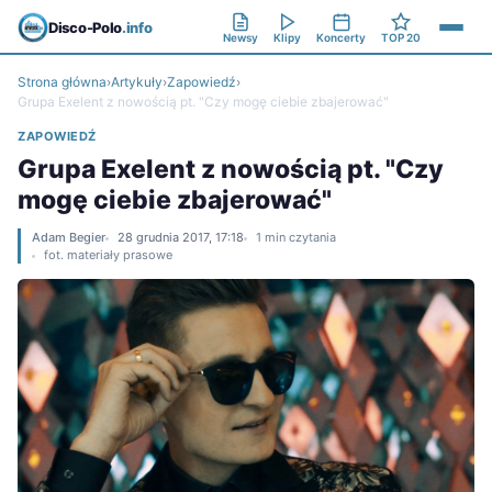
Disco-Polo
.info
Newsy
Klipy
Koncerty
TOP 20
Strona główna
›
Artykuły
›
Zapowiedź
›
Grupa Exelent z nowością pt. "Czy mogę ciebie zbajerować"
ZAPOWIEDŹ
Grupa Exelent z nowością pt. "Czy
mogę ciebie zbajerować"
Adam Begier
28 grudnia 2017, 17:18
1 min czytania
fot. materiały prasowe