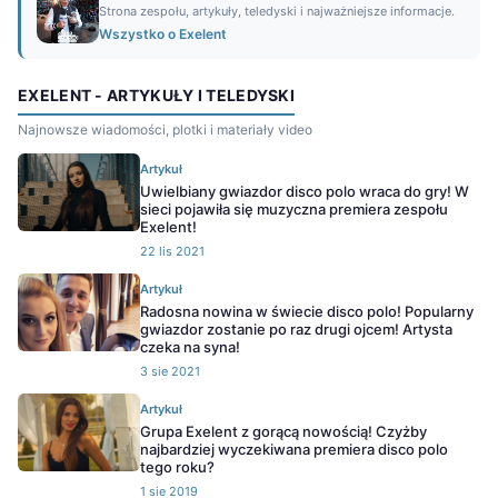
Strona zespołu, artykuły, teledyski i najważniejsze informacje.
Wszystko o Exelent
EXELENT - ARTYKUŁY I TELEDYSKI
Najnowsze wiadomości, plotki i materiały video
Artykuł
Uwielbiany gwiazdor disco polo wraca do gry! W
sieci pojawiła się muzyczna premiera zespołu
Exelent!
22 lis 2021
Artykuł
Radosna nowina w świecie disco polo! Popularny
gwiazdor zostanie po raz drugi ojcem! Artysta
czeka na syna!
3 sie 2021
Artykuł
Grupa Exelent z gorącą nowością! Czyżby
najbardziej wyczekiwana premiera disco polo
tego roku?
1 sie 2019