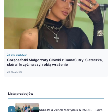
ŻYCIE GWIAZD
Gorące fotki Małgorzaty Główki z CamaSutry. Siateczka,
skóra i krzyż na szyi robią wrażenie
25.07.2026
Lista przebojów
1
SKOLIM & Zenek Martyniuk & RAIDER - Love