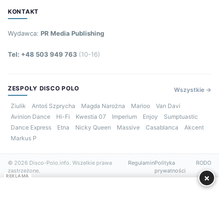
KONTAKT
Wydawca:
PR Media Publishing
Tel: +48 503 949 763
(10-16)
ZESPOŁY DISCO POLO
Wszystkie →
Ziulik
Antoś Szprycha
Magda Narożna
Marioo
Van Davi
Avinion Dance
Hi-Fi
Kwestia 07
Imperium
Enjoy
Sumptuastic
Dance Express
Etna
Nicky Queen
Massive
Casablanca
Akcent
Markus P
© 2026 Disco-Polo.info. Wszelkie prawa
Regulamin
Polityka
RODO
zastrzeżone.
prywatności
×
REKLAMA