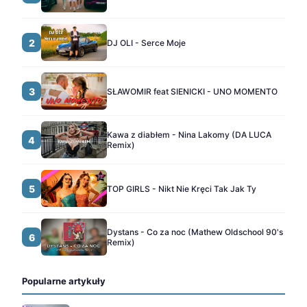
2
DJ OLI - Serce Moje
3
SŁAWOMIR feat SIENICKI - UNO MOMENTO
Kawa z diabłem - Nina Lakomy (DA LUCA
4
Remix)
5
TOP GIRLS - Nikt Nie Kręci Tak Jak Ty
Dystans - Co za noc (Mathew Oldschool 90's
6
Remix)
Popularne artykuły