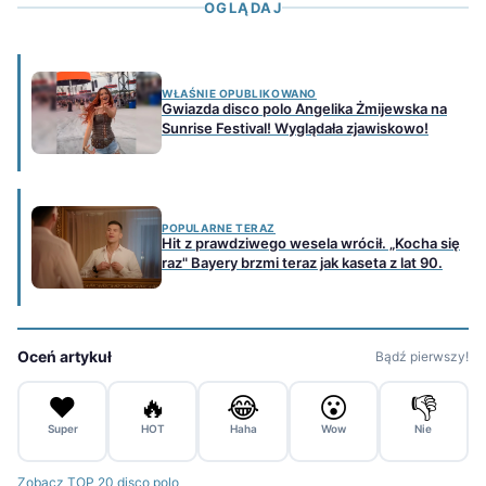
OGLĄDAJ
WŁAŚNIE OPUBLIKOWANO
Gwiazda disco polo Angelika Żmijewska na
Sunrise Festival! Wyglądała zjawiskowo!
POPULARNE TERAZ
Hit z prawdziwego wesela wrócił. „Kocha się
raz" Bayery brzmi teraz jak kaseta z lat 90.
Oceń artykuł
Bądź pierwszy!
❤️
🔥
😂
😮
👎
Super
HOT
Haha
Wow
Nie
Zobacz TOP 20 disco polo