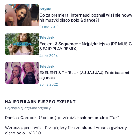
Artykuł
Co za premiera! Internauci poznali właśnie nowy
hit muzyki disco polo & dance?!
21 kwi 2019
Teledysk
Exelent & Sequence - Najpiękniejsza (RP MUSIC
& FAIR PLAY REMIX)
4 cze 2024
Teledysk
EXELENT & THR!LL - (AJ JAJ JAJ) Podobasz mi
się mała
30 lis 2022
NAJPOPULARNIEJSZE O EXELENT
Najczęściej czytane artykuły
Damian Gardocki (Exelent) powiedział sakramentalne "Tak"
Wzruszająca chwila! Przepiękny film ze ślubu i wesela gwiazdy
disco polo | VIDEO