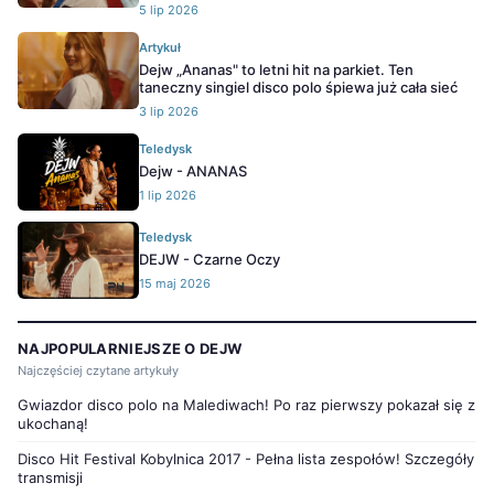
5 lip 2026
Artykuł
Dejw „Ananas" to letni hit na parkiet. Ten
taneczny singiel disco polo śpiewa już cała sieć
3 lip 2026
Teledysk
Dejw - ANANAS
1 lip 2026
Teledysk
DEJW - Czarne Oczy
15 maj 2026
NAJPOPULARNIEJSZE O DEJW
Najczęściej czytane artykuły
Gwiazdor disco polo na Malediwach! Po raz pierwszy pokazał się z
ukochaną!
Disco Hit Festival Kobylnica 2017 - Pełna lista zespołów! Szczegóły
transmisji