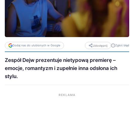
Dodaj nas do ulubionych w Google
Zgłoś błąd
Udostępnij
Zespół Dejw prezentuje nietypową premierę –
emocje, romantyzm i zupełnie inna odsłona ich
stylu.
REKLAMA