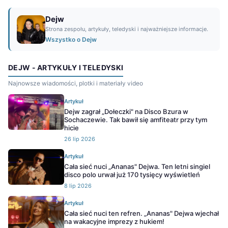
Dejw
Strona zespołu, artykuły, teledyski i najważniejsze informacje.
Wszystko o Dejw
DEJW - ARTYKUŁY I TELEDYSKI
Najnowsze wiadomości, plotki i materiały video
Artykuł
Dejw zagrał „Dołeczki" na Disco Bzura w
Sochaczewie. Tak bawił się amfiteatr przy tym
hicie
26 lip 2026
Artykuł
Cała sieć nuci „Ananas" Dejwa. Ten letni singiel
disco polo urwał już 170 tysięcy wyświetleń
8 lip 2026
Artykuł
Cała sieć nuci ten refren. „Ananas" Dejwa wjechał
na wakacyjne imprezy z hukiem!