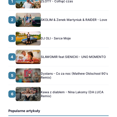
1
ZŁOTY - Cofnąć czas
2
SKOLIM & Zenek Martyniuk & RAIDER - Love
3
DJ OLI - Serce Moje
4
SŁAWOMIR feat SIENICKI - UNO MOMENTO
Dystans - Co za noc (Mathew Oldschool 90's
5
Remix)
Kawa z diabłem - Nina Lakomy (DA LUCA
6
Remix)
Popularne artykuły