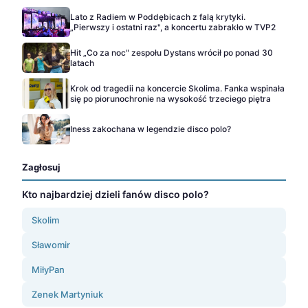
Lato z Radiem w Poddębicach z falą krytyki.
„Pierwszy i ostatni raz", a koncertu zabrakło w TVP2
Hit „Co za noc" zespołu Dystans wrócił po ponad 30
latach
Krok od tragedii na koncercie Skolima. Fanka wspinała
się po piorunochronie na wysokość trzeciego piętra
Iness zakochana w legendzie disco polo?
Zagłosuj
Kto najbardziej dzieli fanów disco polo?
Skolim
Sławomir
MiłyPan
Zenek Martyniuk