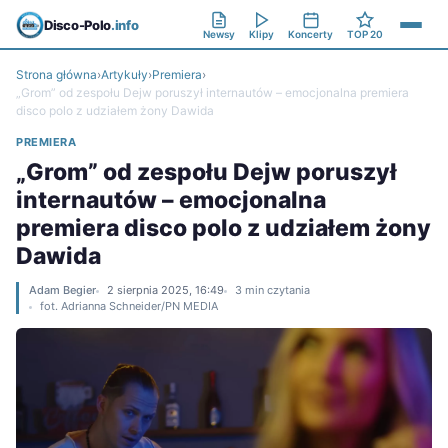
Disco-Polo
.info
Newsy
Klipy
Koncerty
TOP 20
Strona główna
›
Artykuły
›
Premiera
›
„Grom” od zespołu Dejw poruszył internautów – emocjonalna premiera
disco polo z udziałem żony Dawida
PREMIERA
„Grom” od zespołu Dejw poruszył
internautów – emocjonalna
premiera disco polo z udziałem żony
Dawida
Adam Begier
2 sierpnia 2025, 16:49
3 min czytania
fot. Adrianna Schneider/PN MEDIA