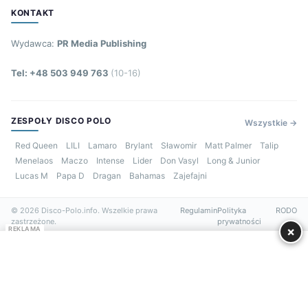
KONTAKT
Wydawca:
PR Media Publishing
Tel: +48 503 949 763
(10-16)
ZESPOŁY DISCO POLO
Wszystkie →
Red Queen
LILI
Lamaro
Brylant
Sławomir
Matt Palmer
Talip
Menelaos
Maczo
Intense
Lider
Don Vasyl
Long & Junior
Lucas M
Papa D
Dragan
Bahamas
Zajefajni
© 2026 Disco-Polo.info. Wszelkie prawa
Regulamin
Polityka
RODO
zastrzeżone.
prywatności
×
REKLAMA