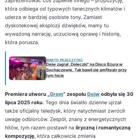
zaprezentować coś zupełnie innego – propozycję,
która odbiega od typowych tanecznych klimatów i
uderza w bardziej osobiste tony. Zamiast
dyskotekowej eksplozji dźwięków, mamy tu
wyważoną narrację, uczuciową oprawę i historię,
która porusza.
WARTO PRZECZYTAĆ
Dejw zagrał „Dołeczki" na Disco Bzura w
Sochaczewie. Tak bawił się amfiteatr przy
tym hicie
Premiera utworu „
Grom
” zespołu
Dejw
odbyła się 30
lipca 2025 roku.
Tego dnia światło dzienne ujrzał
także oficjalny teledysk, który natychmiast zwrócił
uwagę odbiorców. Zespół, znany z energetycznych
hitów, tym razem postawił na
liryczną i romantyczną
kompozycję
, która całkowicie zmienia