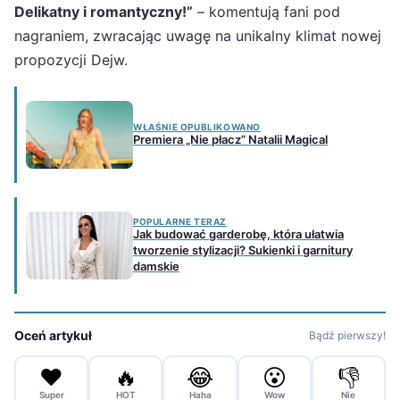
Delikatny i romantyczny!”
– komentują fani pod
nagraniem, zwracając uwagę na unikalny klimat nowej
propozycji Dejw.
WŁAŚNIE OPUBLIKOWANO
Premiera „Nie płacz” Natalii Magical
POPULARNE TERAZ
Jak budować garderobę, która ułatwia
tworzenie stylizacji? Sukienki i garnitury
damskie
Oceń artykuł
Bądź pierwszy!
❤️
🔥
😂
😮
👎
Super
HOT
Haha
Wow
Nie