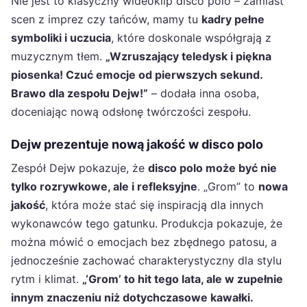
Nie jest to klasyczny wideoklip disco polo – zamiast
scen z imprez czy tańców, mamy tu
kadry pełne
symboliki i uczucia
, które doskonale współgrają z
muzycznym tłem.
„Wzruszający teledysk i piękna
piosenka! Czuć emocje od pierwszych sekund.
Brawo dla zespołu Dejw!”
– dodała inna osoba,
doceniając nową odsłonę twórczości zespołu.
Dejw prezentuje nową jakość w disco polo
Zespół Dejw pokazuje, że
disco polo może być nie
tylko rozrywkowe, ale i refleksyjne
. „Grom” to
nowa
jakość
, która może stać się inspiracją dla innych
wykonawców tego gatunku. Produkcja pokazuje, że
można mówić o emocjach bez zbędnego patosu, a
jednocześnie zachować charakterystyczny dla stylu
rytm i klimat.
„‘Grom’ to hit tego lata, ale w zupełnie
innym znaczeniu niż dotychczasowe kawałki.