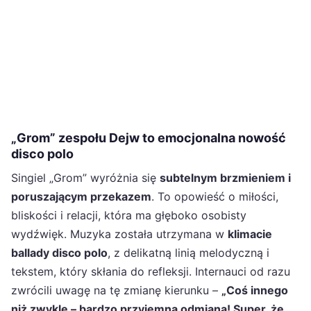
„Grom” zespołu Dejw to emocjonalna nowość
disco polo
Singiel „Grom” wyróżnia się
subtelnym brzmieniem i
poruszającym przekazem
. To opowieść o miłości,
bliskości i relacji, która ma głęboko osobisty
wydźwięk. Muzyka została utrzymana w
klimacie
ballady disco polo
, z delikatną linią melodyczną i
tekstem, który skłania do refleksji. Internauci od razu
zwrócili uwagę na tę zmianę kierunku –
„Coś innego
niż zwykle – bardzo przyjemna odmiana! Super, że