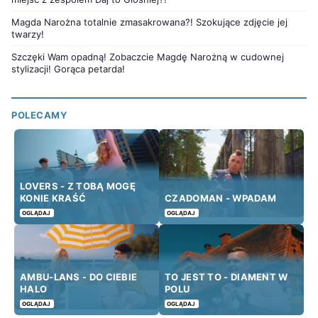
Magda Narożna totalnie zmasakrowana?! Szokujące zdjęcie jej
twarzy!
Szczęki Wam opadną! Zobaczcie Magdę Narożną w cudownej
stylizacji! Gorąca petarda!
POLECAMY
LOVERS - Z TOBĄ MOGĘ
KONIE KRAŚĆ
CZADOMAN - WPADAM
OGLĄDAJ
OGLĄDAJ
AMBU-LANS - DO CIEBIE
TO JEST TO - DIAMENT W
HALO
POLU
OGLĄDAJ
OGLĄDAJ