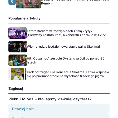
6
Remix)
Popularne artykuły
Lato z Radiem w Poddębicach z falą krytyki.
„Pierwszy i ostatni raz", a koncertu zabrakło w TVP2
Wiemy, gdzie będzie nowa stacja paliw Skolima!
Hit „Co za noc" zespołu Dystans wrócił po ponad 30
latach
Krok od tragedii na koncercie Skolima. Fanka wspinała
się po piorunochronie na wysokość trzeciego piętra
Zagłosuj
Piękni i Młodzi – kto lepszy: dawniej czy teraz?
Dawniej lepiej