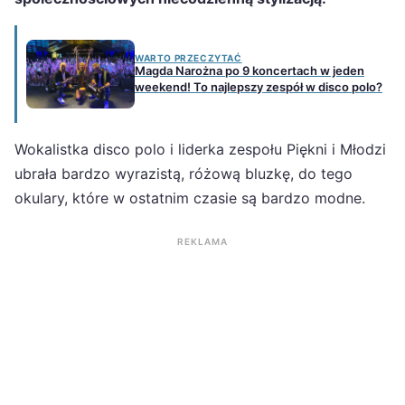
WARTO PRZECZYTAĆ
Magda Narożna po 9 koncertach w jeden
weekend! To najlepszy zespół w disco polo?
Wokalistka disco polo i liderka zespołu Piękni i Młodzi
ubrała bardzo wyrazistą, różową bluzkę, do tego
okulary, które w ostatnim czasie są bardzo modne.
REKLAMA