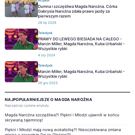
Artykuł
Dumna i szczęśliwa Magda Narożna. Córka
Gabrysia Narożna zdała prawo jazdy za
pierwszym razem
28 lip 2026
Teledysk
PRAWY DO LEWEGO BIESIADA NA CAŁEGO -
Marcin Miller, Magda Narożna, Kuba Urbański -
Wszystkie rybki
4 sty 2024
Teledysk
Marcin Miller, Magda Narożna, Kuba Urbański -
Wszystkie rybki
26 gru 2023
NAJPOPULARNIEJSZE O MAGDA NAROŻNA
Najczęściej czytane artykuły
Magda Narożna szczęśliwa?! Piękni i Młodzi ujawnili w końcu
skrywaną tajemnicę!
Piękni i Młodzi mają nową wokalistkę?! Nieoczekiwana zmiana
miejsc z zespołem Daj to Głośniej?!