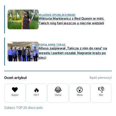
WŁAŚNIE OPUBLIKOWANO
Wiktoria Markiewicz z Red Queen w mini.
Takich nóg fani jeszcze u niej nie widzieli
POPULARNE TERAZ
Altess zaśpiewał „Tańczę z nim do rana" na
weselu i parkiet oszalał. Nagranie krąży po
sieci
Oceń artykuł
Bądź pierwszy!
❤️
🔥
😂
😮
👎
Super
HOT
Haha
Wow
Nie
Zobacz TOP 20 disco polo