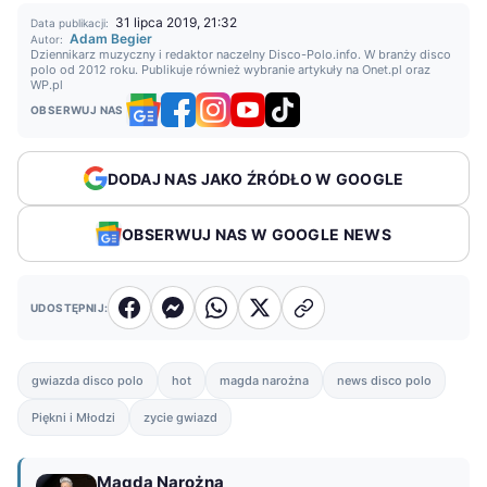
31 lipca 2019, 21:32
Data publikacji:
Adam Begier
Autor:
Dziennikarz muzyczny i redaktor naczelny Disco-Polo.info. W branży disco
polo od 2012 roku. Publikuje również wybranie artykuły na Onet.pl oraz
WP.pl
OBSERWUJ NAS
DODAJ NAS JAKO ŹRÓDŁO W GOOGLE
OBSERWUJ NAS W GOOGLE NEWS
UDOSTĘPNIJ:
gwiazda disco polo
hot
magda narożna
news disco polo
Piękni i Młodzi
zycie gwiazd
Magda Narożna