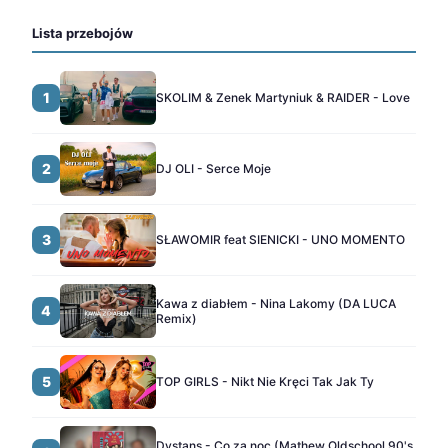
Lista przebojów
1
SKOLIM & Zenek Martyniuk & RAIDER - Love
2
DJ OLI - Serce Moje
3
SŁAWOMIR feat SIENICKI - UNO MOMENTO
Kawa z diabłem - Nina Lakomy (DA LUCA
4
Remix)
5
TOP GIRLS - Nikt Nie Kręci Tak Jak Ty
Dystans - Co za noc (Mathew Oldschool 90's