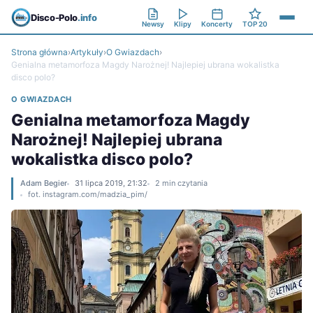
Disco-Polo
.info
Newsy
Klipy
Koncerty
TOP 20
Strona główna
›
Artykuły
›
O Gwiazdach
›
Genialna metamorfoza Magdy Narożnej! Najlepiej ubrana wokalistka
disco polo?
O GWIAZDACH
Genialna metamorfoza Magdy
Narożnej! Najlepiej ubrana
wokalistka disco polo?
Adam Begier
31 lipca 2019, 21:32
2 min czytania
fot. instagram.com/madzia_pim/