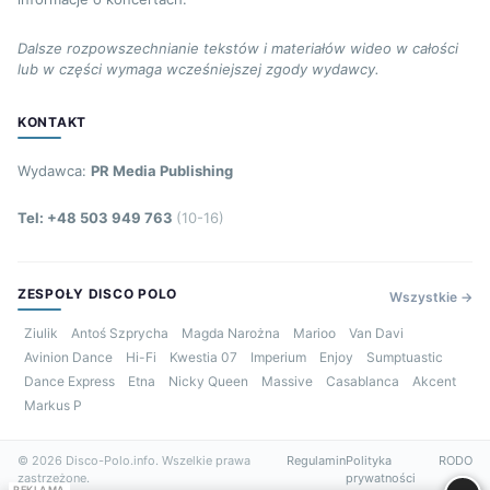
Dalsze rozpowszechnianie tekstów i materiałów wideo w całości
lub w części wymaga wcześniejszej zgody wydawcy.
KONTAKT
Wydawca:
PR Media Publishing
Tel: +48 503 949 763
(10-16)
ZESPOŁY DISCO POLO
Wszystkie →
Ziulik
Antoś Szprycha
Magda Narożna
Marioo
Van Davi
Avinion Dance
Hi-Fi
Kwestia 07
Imperium
Enjoy
Sumptuastic
Dance Express
Etna
Nicky Queen
Massive
Casablanca
Akcent
Markus P
© 2026 Disco-Polo.info. Wszelkie prawa
Regulamin
Polityka
RODO
zastrzeżone.
prywatności
REKLAMA