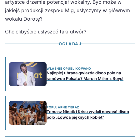
artystce drzemie potencjał wokalny. Być może w
jakiejś produkcji zespołu Mig, usłyszymy w głównym
wokalu Dorotę?
Chcielibyście usłyszeć taki utwór?
OGLĄDAJ
WŁAŚNIE OPUBLIKOWANO
Najlepiej ubrana gwiazda disco polo na
ramówce Polsatu? Marcin Miller z Boys!
POPULARNE TERAZ
Tomasz Niecik i Krisu wydali nowość disco
polo „Łowca pięknych kobiet"