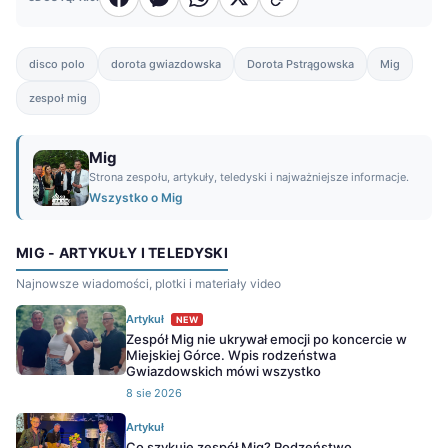
disco polo
dorota gwiazdowska
Dorota Pstrągowska
Mig
zespoł mig
Mig
Strona zespołu, artykuły, teledyski i najważniejsze informacje.
Wszystko o Mig
MIG - ARTYKUŁY I TELEDYSKI
Najnowsze wiadomości, plotki i materiały video
Artykuł
NEW
Zespół Mig nie ukrywał emocji po koncercie w
Miejskiej Górce. Wpis rodzeństwa
Gwiazdowskich mówi wszystko
8 sie 2026
Artykuł
Co szykuje zespół Mig? Rodzeństwo