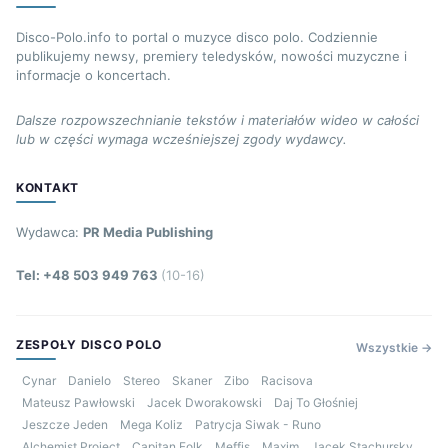
Disco-Polo.info to portal o muzyce disco polo. Codziennie
publikujemy newsy, premiery teledysków, nowości muzyczne i
informacje o koncertach.
Dalsze rozpowszechnianie tekstów i materiałów wideo w całości
lub w części wymaga wcześniejszej zgody wydawcy.
KONTAKT
Wydawca:
PR Media Publishing
Tel: +48 503 949 763
(10-16)
ZESPOŁY DISCO POLO
Wszystkie →
Cynar
Danielo
Stereo
Skaner
Zibo
Racisova
Mateusz Pawłowski
Jacek Dworakowski
Daj To Głośniej
Jeszcze Jeden
Mega Koliz
Patrycja Siwak - Runo
Alchemist Project
Capitan Folk
Meffis
Maxim
Jacek Stachursky