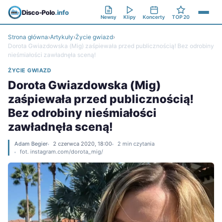
Disco-Polo
.info
Newsy
Klipy
Koncerty
TOP 20
Strona główna
›
Artykuły
›
Życie gwiazd
›
Dorota Gwiazdowska (Mig) zaśpiewała przed publicznością! Bez odrobiny
nieśmiałości zawładnęła sceną!
ŻYCIE GWIAZD
Dorota Gwiazdowska (Mig)
zaśpiewała przed publicznością!
Bez odrobiny nieśmiałości
zawładnęła sceną!
Adam Begier
2 czerwca 2020, 18:00
2 min czytania
fot. instagram.com/dorota_mig/