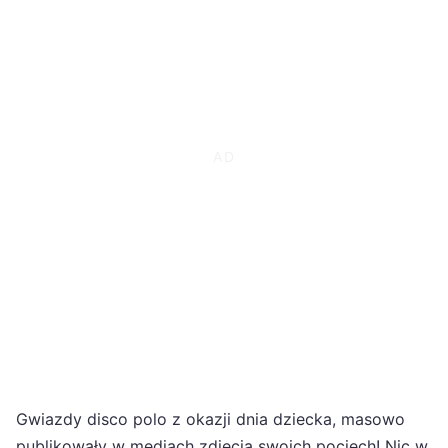
Gwiazdy disco polo z okazji dnia dziecka, masowo
publikowały w mediach zdjęcia swoich pociech! Nic w