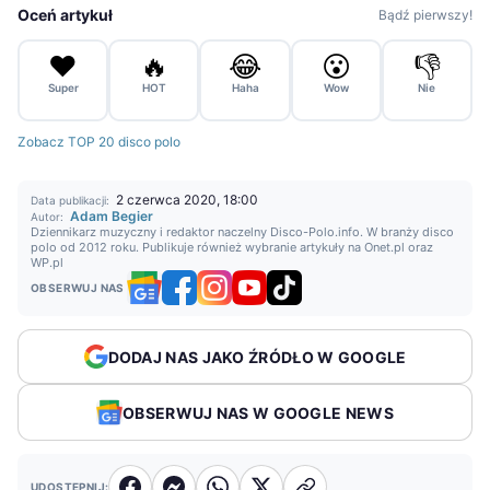
Oceń artykuł
Bądź pierwszy!
❤️
🔥
😂
😮
👎
Super
HOT
Haha
Wow
Nie
Zobacz TOP 20 disco polo
2 czerwca 2020, 18:00
Data publikacji:
Adam Begier
Autor:
Dziennikarz muzyczny i redaktor naczelny Disco-Polo.info. W branży disco
polo od 2012 roku. Publikuje również wybranie artykuły na Onet.pl oraz
WP.pl
OBSERWUJ NAS
DODAJ NAS JAKO ŹRÓDŁO W GOOGLE
OBSERWUJ NAS W GOOGLE NEWS
UDOSTĘPNIJ: