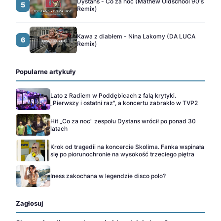
Dystans - Co za noc (Mathew Oldschool 90's
5
Remix)
Kawa z diabłem - Nina Lakomy (DA LUCA
6
Remix)
Popularne artykuły
Lato z Radiem w Poddębicach z falą krytyki.
„Pierwszy i ostatni raz", a koncertu zabrakło w TVP2
Hit „Co za noc" zespołu Dystans wrócił po ponad 30
latach
Krok od tragedii na koncercie Skolima. Fanka wspinała
się po piorunochronie na wysokość trzeciego piętra
Iness zakochana w legendzie disco polo?
Zagłosuj