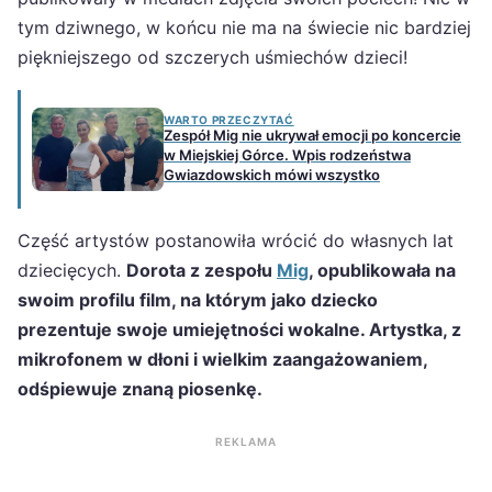
tym dziwnego, w końcu nie ma na świecie nic bardziej
piękniejszego od szczerych uśmiechów dzieci!
WARTO PRZECZYTAĆ
Zespół Mig nie ukrywał emocji po koncercie
w Miejskiej Górce. Wpis rodzeństwa
Gwiazdowskich mówi wszystko
Część artystów postanowiła wrócić do własnych lat
dziecięcych.
Dorota z zespołu
Mig
, opublikowała na
swoim profilu film, na którym jako dziecko
prezentuje swoje umiejętności wokalne. Artystka, z
mikrofonem w dłoni i wielkim zaangażowaniem,
odśpiewuje znaną piosenkę.
REKLAMA