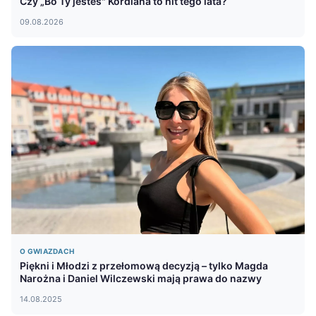
Czy „Bo Ty jesteś" Kordiana to hit tego lata?
09.08.2026
O GWIAZDACH
Piękni i Młodzi z przełomową decyzją – tylko Magda
Narożna i Daniel Wilczewski mają prawa do nazwy
14.08.2025