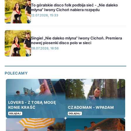
To góralskie disco folk podbija sieć - „Nie daleko
młyna" Iwony Cichoń nabiera rozpędu
12.07.2026, 15:33
Singiel „Nie daleko młyna" Iwony Cichoń. Premiera
nowej piosenki disco polo w sieci
08.07.2026, 16:56
POLECAMY
LOVERS - Z TOBĄ MOGĘ
KONIE KRAŚĆ
CZADOMAN - WPADAM
OGLĄDAJ
OGLĄDAJ