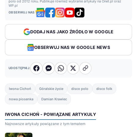
polo od 2012 roku. Publikuje również wybranie artykuły na Onet.pl oraz
WP.pl
OBSERWUJ NAS
DODAJ NAS JAKO ŹRÓDŁO W GOOGLE
OBSERWUJ NAS W GOOGLE NEWS
UDOSTĘPNIJ:
Iwona Cichoń
Góralskie życie
disco polo
disco folk
nowa piosenka
Damian Krawiec
IWONA CICHOŃ - POWIĄZANE ARTYKUŁY
Najnowsze artykuły powiązane z tym tematem