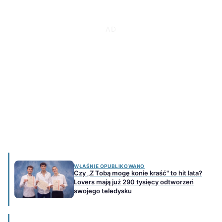
WŁAŚNIE OPUBLIKOWANO
Czy „Z Tobą mogę konie kraść" to hit lata?
Lovers mają już 290 tysięcy odtworzeń
swojego teledysku