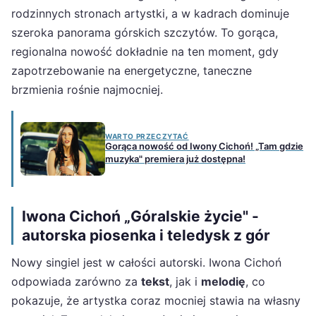
rodzinnych stronach artystki, a w kadrach dominuje
szeroka panorama górskich szczytów. To gorąca,
regionalna nowość dokładnie na ten moment, gdy
zapotrzebowanie na energetyczne, taneczne
brzmienia rośnie najmocniej.
WARTO PRZECZYTAĆ
Gorąca nowość od Iwony Cichoń! „Tam gdzie
muzyka" premiera już dostępna!
Iwona Cichoń „Góralskie życie" -
autorska piosenka i teledysk z gór
Nowy singiel jest w całości autorski. Iwona Cichoń
odpowiada zarówno za
tekst
, jak i
melodię
, co
pokazuje, że artystka coraz mocniej stawia na własny