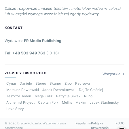
Dalsze rozpowszechnianie tekstów i materiałów wideo w całości
lub w części wymaga wcześniejszej zgody wydawcy.
KONTAKT
Wydawca:
PR Media Publishing
Tel: +48 503 949 763
(10-16)
ZESPOŁY DISCO POLO
Wszystkie →
Cynar
Danielo
Stereo
Skaner
Zibo
Racisova
Mateusz Pawłowski
Jacek Dworakowski
Daj To Głośniej
Jeszcze Jeden
Mega Koliz
Patrycja Siwak - Runo
Alchemist Project
Capitan Folk
Meffis
Maxim
Jacek Stachursky
Love Story
© 2026 Disco-Polo.info. Wszelkie prawa
Regulamin
Polityka
RODO
zastrzeżone.
prywatności