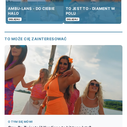
AMBU-LANS - DO CIEBIE
TO JEST TO - DIAMENT W
HALO
POLU
OGLĄDAJ
OGLĄDAJ
TO MOŻE CIĘ ZAINTERESOWAĆ
O TYM SIĘ MÓWI