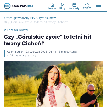
Disco-Polo
.info
Newsy
Klipy
Koncerty
TOP 20
Strona główna
›
Artykuły
›
O tym się mówi
›
Czy „Góralskie życie" to letni hit Iwony Cichoń?
O TYM SIĘ MÓWI
Czy „Góralskie życie" to letni hit
Iwony Cichoń?
Adam Begier
23 czerwca 2026, 06:44
3 min czytania
fot. materiał prasowy