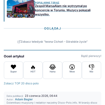
POPULARNE TERAZ
Zespół MarsaAlam nie wytrzymał po
koncercie w Toruniu. Muzycy pokazali
wszystko.
OGLĄDAJ
Zobacz teledysk "Iwona Cichoń - Góralskie życie"
Oceń artykuł
Bądź pierwszy!
❤️
🔥
😂
😮
👎
Super
HOT
Haha
Wow
Nie
Zobacz TOP 20 disco polo
23 czerwca 2026, 06:44
Data publikacji:
Adam Begier
Autor:
Dziennikarz muzyczny i redaktor naczelny Disco-Polo.info. W branży disco