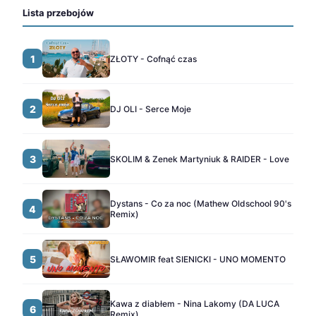
Lista przebojów
1
ZŁOTY - Cofnąć czas
2
DJ OLI - Serce Moje
3
SKOLIM & Zenek Martyniuk & RAIDER - Love
Dystans - Co za noc (Mathew Oldschool 90's
4
Remix)
5
SŁAWOMIR feat SIENICKI - UNO MOMENTO
Kawa z diabłem - Nina Lakomy (DA LUCA
6
Remix)