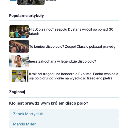
Popularne artykuły
Hit „Co za noc" zespołu Dystans wrócił po ponad 30
latach
To koniec disco polo? Zespół Classic pokazał prawdę!
Iness zakochana w legendzie disco polo?
Krok od tragedii na koncercie Skolima. Fanka wspinała
się po piorunochronie na wysokość trzeciego piętra
Zagłosuj
Kto jest prawdziwym królem disco polo?
Zenek Martyniuk
Marcin Miller