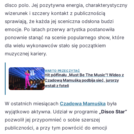
disco polo. Jej pozytywna energia, charakterystyczny
wizerunek i szczery kontakt z publicznością
sprawiają, że każda jej sceniczna odsłona budzi
emocje. Po latach przerwy artystka postanowiła
ponownie stanąć na scenie popularnego show, które
dla wielu wykonawców stało się początkiem
muzycznej kariery.
WARTO PRZECZYTAĆ
Hit półfinału „Must Be The Music"! Wideo z
Czadową Mamuśką podbija sieć, jurorzy
wstali z foteli
W ostatnich miesiącach
Czadowa Mamuśka
była
wyjątkowo aktywna. Udział w programie
„Disco Star”
pozwolił jej przypomnieć o sobie szerszej
publiczności, a przy tym powrócić do emocji