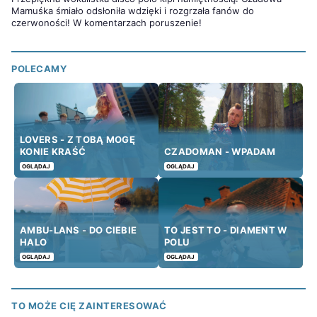
Mamuśka śmiało odsłoniła wdzięki i rozgrzała fanów do
czerwoności! W komentarzach poruszenie!
POLECAMY
LOVERS - Z TOBĄ MOGĘ
KONIE KRAŚĆ
CZADOMAN - WPADAM
OGLĄDAJ
OGLĄDAJ
AMBU-LANS - DO CIEBIE
TO JEST TO - DIAMENT W
HALO
POLU
OGLĄDAJ
OGLĄDAJ
TO MOŻE CIĘ ZAINTERESOWAĆ