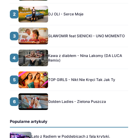
2
DJ OLI - Serce Moje
3
SŁAWOMIR feat SIENICKI - UNO MOMENTO
Kawa z diabłem - Nina Lakomy (DA LUCA
4
Remix)
5
TOP GIRLS - Nikt Nie Kręci Tak Jak Ty
6
Golden Ladies - Zielona Puszcza
Popularne artykuły
Lato z Radiem w Poddębicach z falą krytyki.