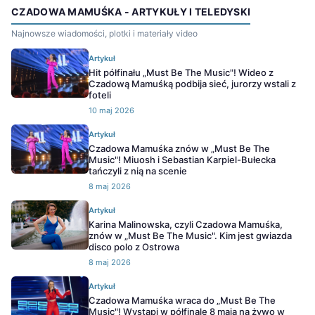
CZADOWA MAMUŚKA - ARTYKUŁY I TELEDYSKI
Najnowsze wiadomości, plotki i materiały video
Artykuł
Hit półfinału „Must Be The Music"! Wideo z
Czadową Mamuśką podbija sieć, jurorzy wstali z
foteli
10 maj 2026
Artykuł
Czadowa Mamuśka znów w „Must Be The
Music"! Miuosh i Sebastian Karpiel-Bułecka
tańczyli z nią na scenie
8 maj 2026
Artykuł
Karina Malinowska, czyli Czadowa Mamuśka,
znów w „Must Be The Music". Kim jest gwiazda
disco polo z Ostrowa
8 maj 2026
Artykuł
Czadowa Mamuśka wraca do „Must Be The
Music"! Wystąpi w półfinale 8 maja na żywo w