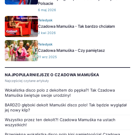
Polsacie
6 maj 2026
Teledysk
Czadowa Mamuśka - Tak bardzo chciałam
2 kwi 2026
Teledysk
Czadowa Mamuśka - Czy pamiętasz
11 wrz 2025
NAJPOPULARNIEJSZE O CZADOWA MAMUŚKA
Najczęściej czytane artykuły
Wokalistka disco polo z dekoltem do pępka?! Tak Czadowa
Mamuśka świętuje swoje urodziny!
BARDZO głęboki dekolt Mamuśki disco polo! Tak będzie wyglądał
jej nowy klip?
Wszystko przez ten dekolt?! Czadowa Mamuśka na ustach
wszystkich!
Przepiękna wokalistka disco polo kipi namiętnością! Czadowa