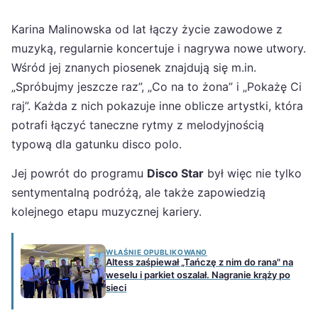
Karina Malinowska od lat łączy życie zawodowe z
muzyką, regularnie koncertuje i nagrywa nowe utwory.
Wśród jej znanych piosenek znajdują się m.in.
„Spróbujmy jeszcze raz”, „Co na to żona” i „Pokażę Ci
raj”. Każda z nich pokazuje inne oblicze artystki, która
potrafi łączyć taneczne rytmy z melodyjnością
typową dla gatunku disco polo.
Jej powrót do programu
Disco Star
był więc nie tylko
sentymentalną podróżą, ale także zapowiedzią
kolejnego etapu muzycznej kariery.
WŁAŚNIE OPUBLIKOWANO
Altess zaśpiewał „Tańczę z nim do rana" na
weselu i parkiet oszalał. Nagranie krąży po
sieci