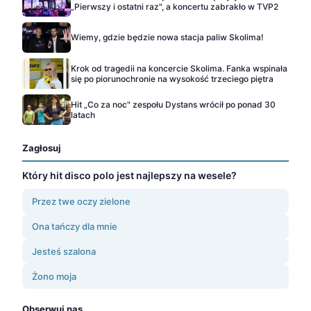
„Pierwszy i ostatni raz", a koncertu zabrakło w TVP2
Wiemy, gdzie będzie nowa stacja paliw Skolima!
Krok od tragedii na koncercie Skolima. Fanka wspinała
się po piorunochronie na wysokość trzeciego piętra
Hit „Co za noc" zespołu Dystans wrócił po ponad 30
latach
Zagłosuj
Który hit disco polo jest najlepszy na wesele?
Przez twe oczy zielone
Ona tańczy dla mnie
Jesteś szalona
Żono moja
Obserwuj nas