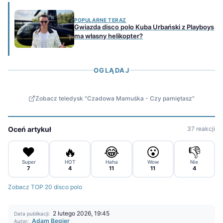
POPULARNE TERAZ
Gwiazda disco polo Kuba Urbański z Playboys
ma własny helikopter?
OGLĄDAJ
Zobacz teledysk "Czadowa Mamuśka - Czy pamiętasz"
Oceń artykuł
37 reakcji
❤️
🔥
😂
😮
👎
Super
HOT
Haha
Wow
Nie
7
4
11
11
4
Zobacz TOP 20 disco polo
2 lutego 2026, 19:45
Data publikacji:
Adam Begier
Autor: