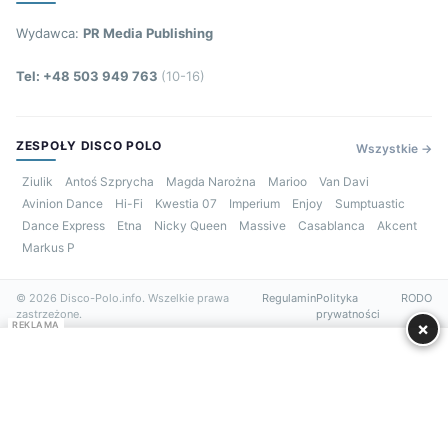
Wydawca:
PR Media Publishing
Tel: +48 503 949 763
(10-16)
ZESPOŁY DISCO POLO
Wszystkie →
Ziulik
Antoś Szprycha
Magda Narożna
Marioo
Van Davi
Avinion Dance
Hi-Fi
Kwestia 07
Imperium
Enjoy
Sumptuastic
Dance Express
Etna
Nicky Queen
Massive
Casablanca
Akcent
Markus P
© 2026 Disco-Polo.info. Wszelkie prawa
Regulamin
Polityka
RODO
zastrzeżone.
prywatności
×
REKLAMA