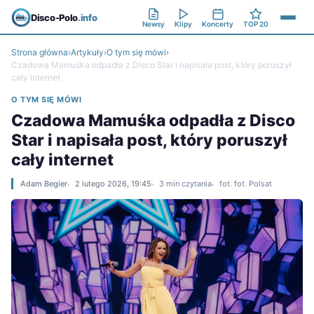
Disco-Polo
.info
Newsy
Klipy
Koncerty
TOP 20
Strona główna
›
Artykuły
›
O tym się mówi
›
Czadowa Mamuśka odpadła z Disco Star i napisała post, który poruszył
cały internet
O TYM SIĘ MÓWI
Czadowa Mamuśka odpadła z Disco
Star i napisała post, który poruszył
cały internet
Adam Begier
2 lutego 2026, 19:45
3 min czytania
fot. fot. Polsat