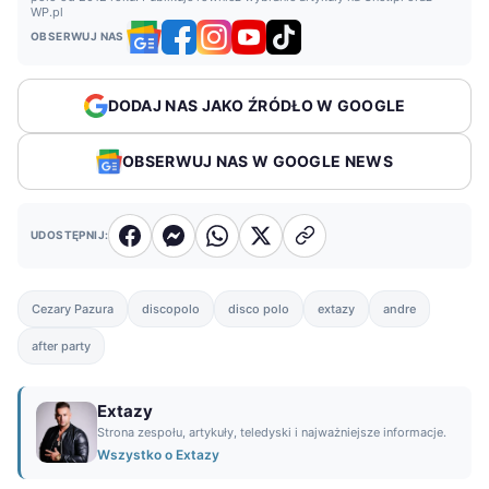
WP.pl
OBSERWUJ NAS
DODAJ NAS JAKO ŹRÓDŁO W GOOGLE
OBSERWUJ NAS W GOOGLE NEWS
UDOSTĘPNIJ:
Cezary Pazura
discopolo
disco polo
extazy
andre
after party
Extazy
Strona zespołu, artykuły, teledyski i najważniejsze informacje.
Wszystko o Extazy