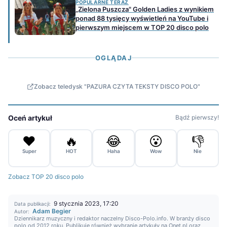
POPULARNE TERAZ
„Zielona Puszcza" Golden Ladies z wynikiem
ponad 88 tysięcy wyświetleń na YouTube i
pierwszym miejscem w TOP 20 disco polo
OGLĄDAJ
Zobacz teledysk "PAZURA CZYTA TEKSTY DISCO POLO"
Oceń artykuł
Bądź pierwszy!
❤️
🔥
😂
😮
👎
Super
HOT
Haha
Wow
Nie
Zobacz TOP 20 disco polo
9 stycznia 2023, 17:20
Data publikacji:
Adam Begier
Autor:
Dziennikarz muzyczny i redaktor naczelny Disco-Polo.info. W branży disco
polo od 2012 roku. Publikuje również wybranie artykuły na Onet.pl oraz