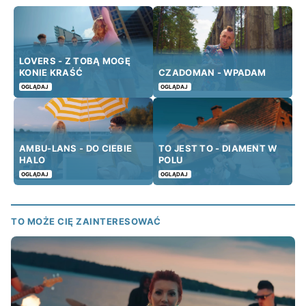
LOVERS - Z TOBĄ MOGĘ
KONIE KRAŚĆ
CZADOMAN - WPADAM
OGLĄDAJ
OGLĄDAJ
AMBU-LANS - DO CIEBIE
TO JEST TO - DIAMENT W
HALO
POLU
OGLĄDAJ
OGLĄDAJ
TO MOŻE CIĘ ZAINTERESOWAĆ