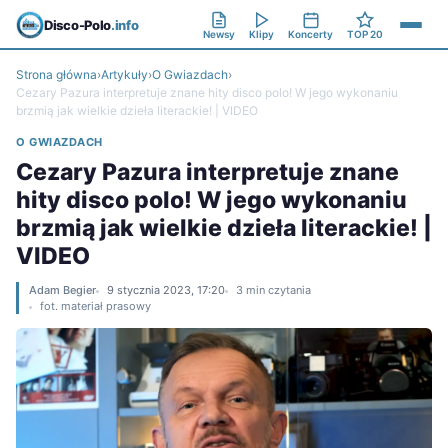
Disco-Polo
.info
Newsy
Klipy
Koncerty
TOP 20
Strona główna
›
Artykuły
›
O Gwiazdach
›
Cezary Pazura interpretuje znane hity disco polo! W jego wykonaniu
brzmią jak wielkie dzieła literackie! | VIDEO
O GWIAZDACH
Cezary Pazura interpretuje znane
hity disco polo! W jego wykonaniu
brzmią jak wielkie dzieła literackie! |
VIDEO
Adam Begier
9 stycznia 2023, 17:20
3 min czytania
fot. materiał prasowy