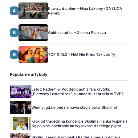
Kawa z diabłem - Nina Lakomy (DA LUCA
4
Remix)
5
Golden Ladies - Zielona Puszcza
6
TOP GIRLS - Nikt Nie Kręci Tak Jak Ty
Popularne artykuły
Lato z Radiem w Poddębicach z falą krytyki.
„Pierwszy i ostatni raz", a koncertu zabrakło w TVP2
Wiemy, gdzie będzie nowa stacja paliw Skolima!
Krok od tragedii na koncercie Skolima. Fanka wspinała
się po piorunochronie na wysokość trzeciego piętra
Skolim, Zenon Martyniuk i Raider z mega premierą