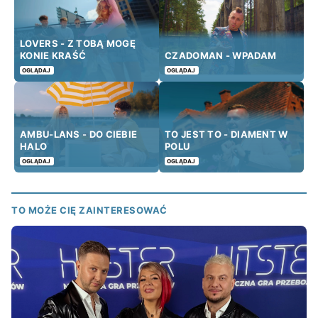
LOVERS - Z TOBĄ MOGĘ
KONIE KRAŚĆ
CZADOMAN - WPADAM
OGLĄDAJ
OGLĄDAJ
AMBU-LANS - DO CIEBIE
TO JEST TO - DIAMENT W
HALO
POLU
OGLĄDAJ
OGLĄDAJ
TO MOŻE CIĘ ZAINTERESOWAĆ