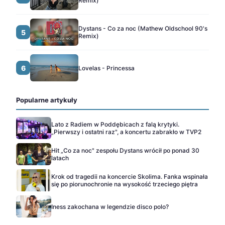
Remix)
Dystans - Co za noc (Mathew Oldschool 90's
5
Remix)
6
Lovelas - Princessa
Popularne artykuły
Lato z Radiem w Poddębicach z falą krytyki.
„Pierwszy i ostatni raz", a koncertu zabrakło w TVP2
Hit „Co za noc" zespołu Dystans wrócił po ponad 30
latach
Krok od tragedii na koncercie Skolima. Fanka wspinała
się po piorunochronie na wysokość trzeciego piętra
Iness zakochana w legendzie disco polo?