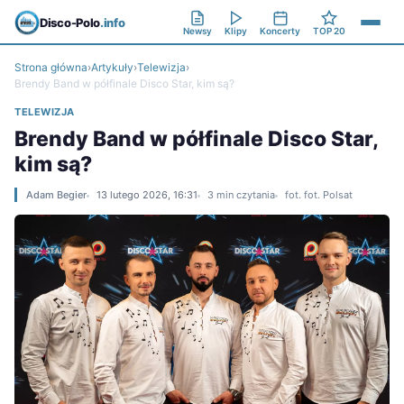
Disco-Polo
.info
Newsy
Klipy
Koncerty
TOP 20
Strona główna
›
Artykuły
›
Telewizja
›
Brendy Band w półfinale Disco Star, kim są?
TELEWIZJA
Brendy Band w półfinale Disco Star,
kim są?
Adam Begier
13 lutego 2026, 16:31
3 min czytania
fot. fot. Polsat