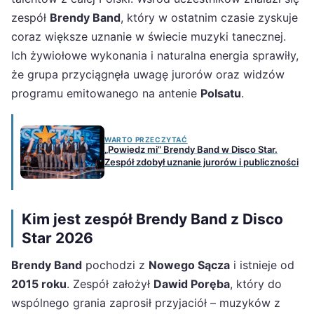
zespół
Brendy Band
, który w ostatnim czasie zyskuje
coraz większe uznanie w świecie muzyki tanecznej.
Ich żywiołowe wykonania i naturalna energia sprawiły,
że grupa przyciągnęła uwagę jurorów oraz widzów
programu emitowanego na antenie
Polsatu
.
WARTO PRZECZYTAĆ
„Powiedz mi” Brendy Band w Disco Star.
Zespół zdobył uznanie jurorów i publiczności
Kim jest zespół Brendy Band z Disco
Star 2026
Brendy Band
pochodzi z
Nowego Sącza
i istnieje od
2015 roku
. Zespół założył
Dawid Poręba
, który do
wspólnego grania zaprosił przyjaciół – muzyków z