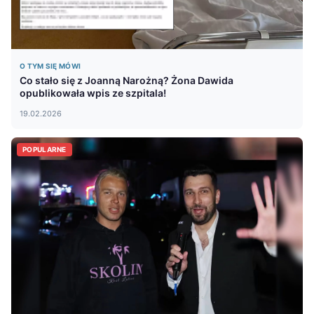
O TYM SIĘ MÓWI
Co stało się z Joanną Narożną? Żona Dawida
opublikowała wpis ze szpitala!
19.02.2026
POPULARNE