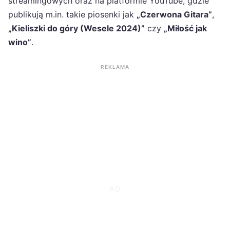
streamingowych oraz na platformie YouTube, gdzie
publikują m.in. takie piosenki jak
„Czerwona Gitara”
,
„Kieliszki do góry (Wesele 2024)”
czy
„Miłość jak
wino”
.
REKLAMA