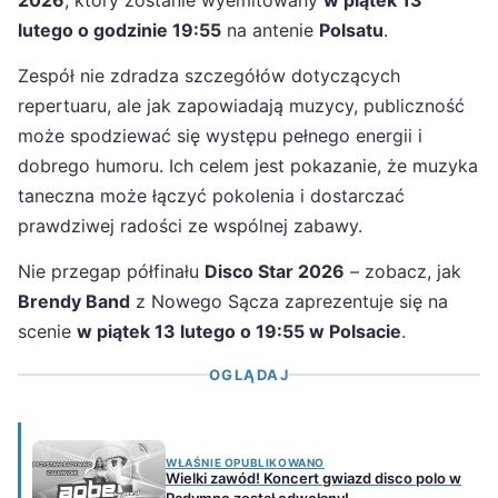
lutego o godzinie 19:55
na antenie
Polsatu
.
Zespół nie zdradza szczegółów dotyczących
repertuaru, ale jak zapowiadają muzycy, publiczność
może spodziewać się występu pełnego energii i
dobrego humoru. Ich celem jest pokazanie, że muzyka
taneczna może łączyć pokolenia i dostarczać
prawdziwej radości ze wspólnej zabawy.
Nie przegap półfinału
Disco Star 2026
– zobacz, jak
Brendy Band
z Nowego Sącza zaprezentuje się na
scenie
w piątek 13 lutego o 19:55 w Polsacie
.
OGLĄDAJ
WŁAŚNIE OPUBLIKOWANO
Wielki zawód! Koncert gwiazd disco polo w
Radymno został odwołany!