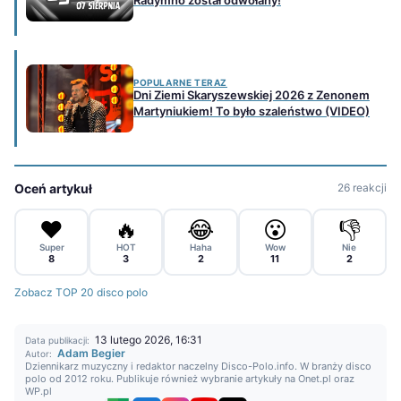
POPULARNE TERAZ
Dni Ziemi Skaryszewskiej 2026 z Zenonem
Martyniukiem! To było szaleństwo (VIDEO)
Oceń artykuł
26 reakcji
❤️
🔥
😂
😮
👎
Super
HOT
Haha
Wow
Nie
8
3
2
11
2
Zobacz TOP 20 disco polo
13 lutego 2026, 16:31
Data publikacji:
Adam Begier
Autor:
Dziennikarz muzyczny i redaktor naczelny Disco-Polo.info. W branży disco
polo od 2012 roku. Publikuje również wybranie artykuły na Onet.pl oraz
WP.pl