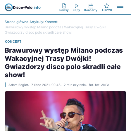
Disco-Polo
.info
Newsy
Klipy
Koncerty
TOP 20
Strona główna
›
Artykuły
›
Koncert
›
Brawurowy występ Milano podczas Wakacyjnej Trasy Dwójki!
Gwiazdorzy disco polo skradli całe show!
KONCERT
Brawurowy występ Milano podczas
Wakacyjnej Trasy Dwójki!
Gwiazdorzy disco polo skradli całe
show!
Adam Begier
7 lipca 2021, 09:43
2 min czytania
fot. fot. AKPA