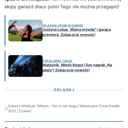
ekipy gwiazd disco polo! Tego nie można przegapić!
WŁAŚNIE OPUBLIKOWANO
Justyna Lubas „Mama mówiła" i gorąca
premiera. Zobaczcie nowość!
POPULARNE TERAZ
Matsonik, Młody Kogut i Syn nagrali „Na
plaży"! Zobaczcie nowość!
OGLĄDAJ
Zobacz teledysk "Milano - Serce nie sługa | Wakacyjna Trasa Dwójki
2021 | Żywiec"