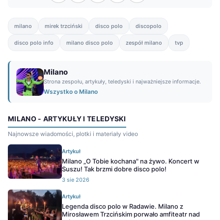
milano
mirek trzciński
disco polo
discopolo
disco polo info
milano disco polo
zespół milano
tvp
Milano
Strona zespołu, artykuły, teledyski i najważniejsze informacje.
Wszystko o Milano
MILANO - ARTYKUŁY I TELEDYSKI
Najnowsze wiadomości, plotki i materiały video
Artykuł
Milano „O Tobie kochana" na żywo. Koncert w
Suszu! Tak brzmi dobre disco polo!
3 sie 2026
Artykuł
Legenda disco polo w Radawie. Milano z
Mirosławem Trzcińskim porwało amfiteatr nad