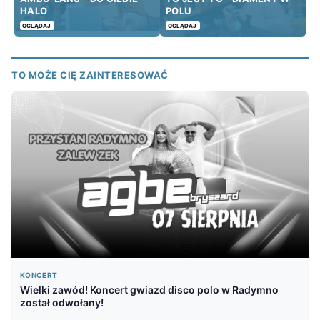
HALO
POLU
OGLĄDAJ
OGLĄDAJ
TO MOŻE CIĘ ZAINTERESOWAĆ
KONCERT
Wielki zawód! Koncert gwiazd disco polo w Radymno
został odwołany!