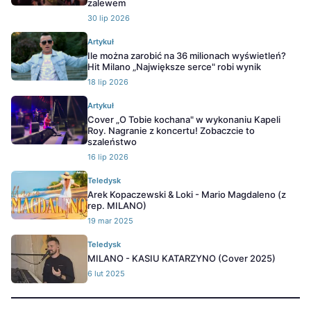
zalewem
30 lip 2026
Artykuł
Ile można zarobić na 36 milionach wyświetleń?
Hit Milano „Największe serce" robi wynik
18 lip 2026
Artykuł
Cover „O Tobie kochana" w wykonaniu Kapeli
Roy. Nagranie z koncertu! Zobaczcie to
szaleństwo
16 lip 2026
Teledysk
Arek Kopaczewski & Loki - Mario Magdaleno (z
rep. MILANO)
19 mar 2025
Teledysk
MILANO - KASIU KATARZYNO (Cover 2025)
6 lut 2025