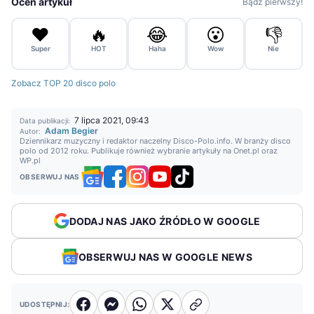
Oceń artykuł
Bądź pierwszy!
❤️
🔥
😂
😮
👎
Super
HOT
Haha
Wow
Nie
Zobacz TOP 20 disco polo
7 lipca 2021, 09:43
Data publikacji:
Adam Begier
Autor:
Dziennikarz muzyczny i redaktor naczelny Disco-Polo.info. W branży disco
polo od 2012 roku. Publikuje również wybranie artykuły na Onet.pl oraz
WP.pl
OBSERWUJ NAS
DODAJ NAS JAKO ŹRÓDŁO W GOOGLE
OBSERWUJ NAS W GOOGLE NEWS
UDOSTĘPNIJ: