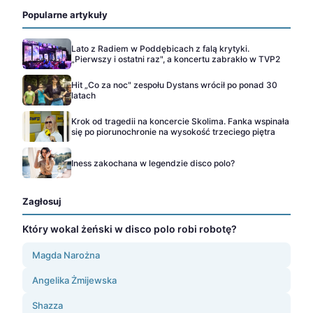
Popularne artykuły
Lato z Radiem w Poddębicach z falą krytyki.
„Pierwszy i ostatni raz", a koncertu zabrakło w TVP2
Hit „Co za noc" zespołu Dystans wrócił po ponad 30
latach
Krok od tragedii na koncercie Skolima. Fanka wspinała
się po piorunochronie na wysokość trzeciego piętra
Iness zakochana w legendzie disco polo?
Zagłosuj
Który wokal żeński w disco polo robi robotę?
Magda Narożna
Angelika Żmijewska
Shazza