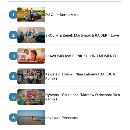
1
DJ OLI - Serce Moje
2
SKOLIM & Zenek Martyniuk & RAIDER - Love
3
SŁAWOMIR feat SIENICKI - UNO MOMENTO
Kawa z diabłem - Nina Lakomy (DA LUCA
4
Remix)
Dystans - Co za noc (Mathew Oldschool 90's
5
Remix)
6
Lovelas - Princessa