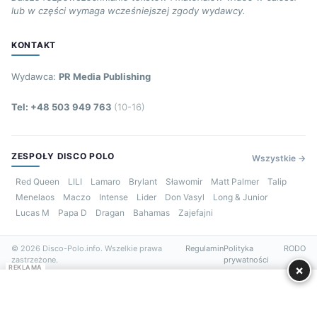
lub w części wymaga wcześniejszej zgody wydawcy.
KONTAKT
Wydawca:
PR Media Publishing
Tel: +48 503 949 763
(10-16)
ZESPOŁY DISCO POLO
Wszystkie →
Red Queen
LILI
Lamaro
Brylant
Sławomir
Matt Palmer
Talip
Menelaos
Maczo
Intense
Lider
Don Vasyl
Long & Junior
Lucas M
Papa D
Dragan
Bahamas
Zajefajni
© 2026 Disco-Polo.info. Wszelkie prawa
Regulamin
Polityka
RODO
zastrzeżone.
prywatności
×
REKLAMA