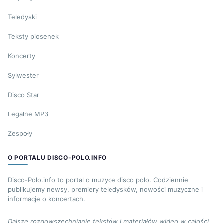
Teledyski
Teksty piosenek
Koncerty
Sylwester
Disco Star
Legalne MP3
Zespoły
O PORTALU DISCO-POLO.INFO
Disco-Polo.info to portal o muzyce disco polo. Codziennie
publikujemy newsy, premiery teledysków, nowości muzyczne i
informacje o koncertach.
Dalsze rozpowszechnianie tekstów i materiałów wideo w całości