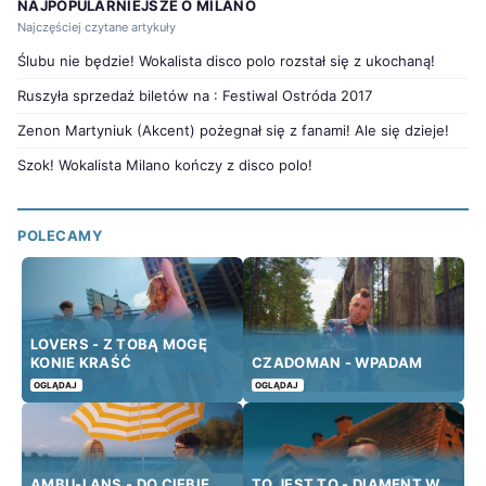
NAJPOPULARNIEJSZE O MILANO
Najczęściej czytane artykuły
Ślubu nie będzie! Wokalista disco polo rozstał się z ukochaną!
Ruszyła sprzedaż biletów na : Festiwal Ostróda 2017
Zenon Martyniuk (Akcent) pożegnał się z fanami! Ale się dzieje!
Szok! Wokalista Milano kończy z disco polo!
POLECAMY
LOVERS - Z TOBĄ MOGĘ
KONIE KRAŚĆ
CZADOMAN - WPADAM
OGLĄDAJ
OGLĄDAJ
AMBU-LANS - DO CIEBIE
TO JEST TO - DIAMENT W