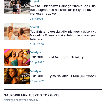
Artykuł
Święto Lubiechowa Dolnego 2026 z Top Girls.
Duet zagrał „Nikt nie kręci tak jak ty" po raz
pierwszy na żywo
2 sie 2026
Artykuł
Top Girls z nowością „Nikt nie kręci tak jak ty".
Marcelina Tomaszewska debiutuje w nowym
teledysku
31 lip 2026
Teledysk
TOP GIRLS - Nikt Nie Kręci Tak Jak Ty
30 lip 2026
Teledysk
TOP GIRLS - Tylko Na Mnie REMIX (DJ Zynon)
29 kwi 2026
NAJPOPULARNIEJSZE O TOP GIRLS
Najczęściej czytane artykuły