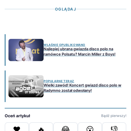
OGLĄDAJ
WŁAŚNIE OPUBLIKOWANO
Najlepiej ubrana gwiazda disco polo na
ramówce Polsatu? Marcin Miller z Boys!
POPULARNE TERAZ
Wielki zawód! Koncert gwiazd disco polo w
Radymno został odwołany!
Oceń artykuł
Bądź pierwszy!
❤️
🔥
😂
😮
👎