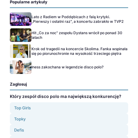
Popularne artykuły
Lato z Radiem w Poddębicach z falą krytyki.
„Pierwszy i ostatni raz", a koncertu zabrakło w TVP2
Hit „Co za noc" zespołu Dystans wrócił po ponad 30
latach
Krok od tragedii na koncercie Skolima. Fanka wspinała
się po piorunochronie na wysokość trzeciego piętra
Iness zakochana w legendzie disco polo?
Zagłosuj
Który zespół disco polo ma największą konkurencję?
Top Girls
Topky
Defis