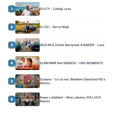
1
ZŁOTY - Cofnąć czas
2
DJ OLI - Serce Moje
3
SKOLIM & Zenek Martyniuk & RAIDER - Love
4
SŁAWOMIR feat SIENICKI - UNO MOMENTO
Dystans - Co za noc (Mathew Oldschool 90's
5
Remix)
Kawa z diabłem - Nina Lakomy (DA LUCA
6
Remix)