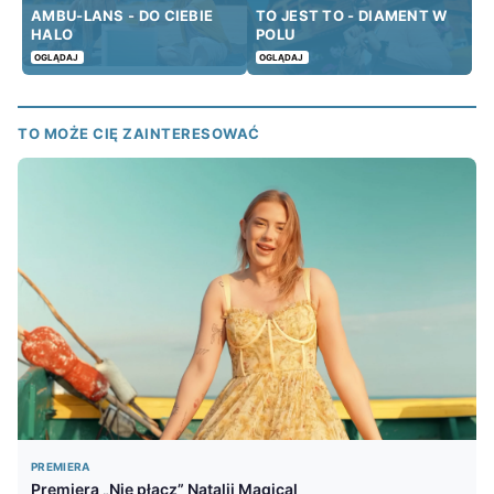
AMBU-LANS - DO CIEBIE
TO JEST TO - DIAMENT W
HALO
POLU
OGLĄDAJ
OGLĄDAJ
TO MOŻE CIĘ ZAINTERESOWAĆ
PREMIERA
Premiera „Nie płacz” Natalii Magical