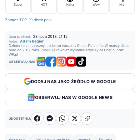
Super
HOT
Haha
Wow
Nie
Zobacz TOP 20 disco polo
28 lipca 2018, 21:12
Data publikacji:
Adam Begier
Autor:
Dziennikarz muzyczny i redaktor naczelny Disco-Polo.info. W branży disco
polo od 2012 roku. Publikuje również wybranie artykuły na Onet.pl oraz
WP.pl
OBSERWUJ NAS
DODAJ NAS JAKO ŹRÓDŁO W GOOGLE
OBSERWUJ NAS W GOOGLE NEWS
UDOSTĘPNIJ:
disco polo
Jakbyś mnie zechciał
nowość
Ostróda