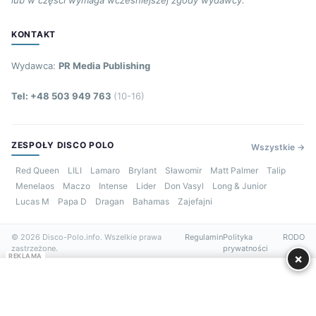
KONTAKT
Wydawca:
PR Media Publishing
Tel: +48 503 949 763
(10-16)
ZESPOŁY DISCO POLO
Wszystkie →
Red Queen
LILI
Lamaro
Brylant
Sławomir
Matt Palmer
Talip
Menelaos
Maczo
Intense
Lider
Don Vasyl
Long & Junior
Lucas M
Papa D
Dragan
Bahamas
Zajefajni
© 2026 Disco-Polo.info. Wszelkie prawa
Regulamin
Polityka
RODO
zastrzeżone.
prywatności
×
REKLAMA