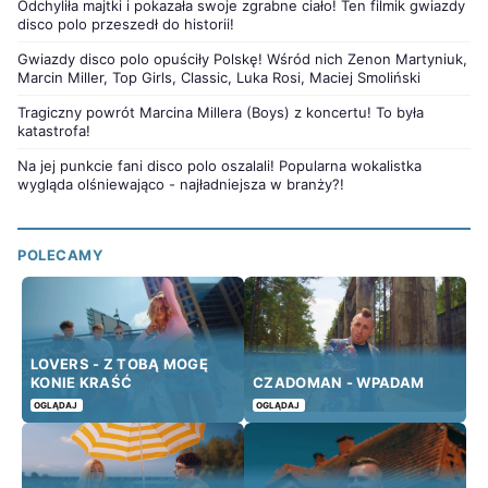
Odchyliła majtki i pokazała swoje zgrabne ciało! Ten filmik gwiazdy
disco polo przeszedł do historii!
Gwiazdy disco polo opuściły Polskę! Wśród nich Zenon Martyniuk,
Marcin Miller, Top Girls, Classic, Luka Rosi, Maciej Smoliński
Tragiczny powrót Marcina Millera (Boys) z koncertu! To była
katastrofa!
Na jej punkcie fani disco polo oszalali! Popularna wokalistka
wygląda olśniewająco - najładniejsza w branży?!
POLECAMY
LOVERS - Z TOBĄ MOGĘ
KONIE KRAŚĆ
CZADOMAN - WPADAM
OGLĄDAJ
OGLĄDAJ