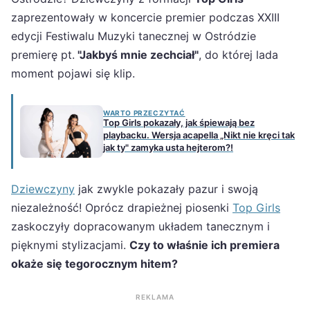
zaprezentowały w koncercie premier podczas XXIII
edycji Festiwalu Muzyki tanecznej w Ostródzie
premierę pt.
"Jakbyś mnie zechciał"
, do której lada
moment pojawi się klip.
WARTO PRZECZYTAĆ
Top Girls pokazały, jak śpiewają bez
playbacku. Wersja acapella „Nikt nie kręci tak
jak ty" zamyka usta hejterom?!
Dziewczyny
jak zwykle pokazały pazur i swoją
niezależność! Oprócz drapieżnej piosenki
Top Girls
zaskoczyły dopracowanym układem tanecznym i
pięknymi stylizacjami.
Czy to właśnie ich premiera
okaże się tegorocznym hitem?
REKLAMA