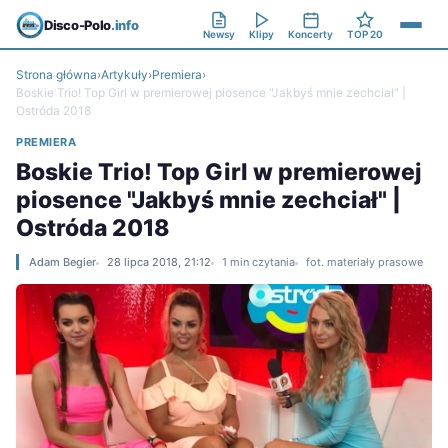
Disco-Polo
.info
Newsy
Klipy
Koncerty
TOP 20
Strona główna
›
Artykuły
›
Premiera
›
Boskie Trio! Top Girl w premierowej piosence "Jakbyś mnie zechciał" |
Ostróda 2018
PREMIERA
Boskie Trio! Top Girl w premierowej
piosence "Jakbyś mnie zechciał" |
Ostróda 2018
Adam Begier
28 lipca 2018, 21:12
1 min czytania
fot. materiały prasowe