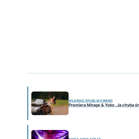
WŁAŚNIE OPUBLIKOWANO
Premiera Mirage & Yoko „Ja chyba ś