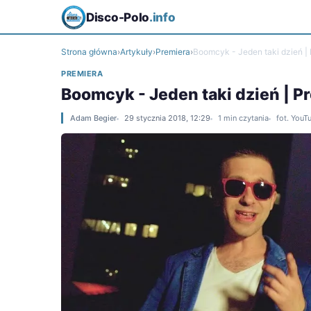
Disco-Polo
.info
Strona główna
›
Artykuły
›
Premiera
›
Boomcyk - Jeden taki dzień | 
PREMIERA
Boomcyk - Jeden taki dzień | Pr
Adam Begier
29 stycznia 2018, 12:29
1 min czytania
fot. You