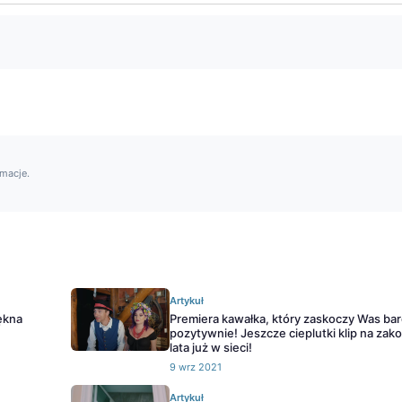
rmacje.
Artykuł
ękna
Premiera kawałka, który zaskoczy Was ba
pozytywnie! Jeszcze cieplutki klip na zak
lata już w sieci!
9 wrz 2021
Artykuł