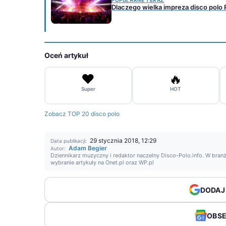
POPULARNE TERAZ
Dlaczego wielka impreza disco polo
Oceń artykuł
❤️
🔥
Super
HOT
Zobacz TOP 20 disco polo
29 stycznia 2018, 12:29
Data publikacji:
Adam Begier
Autor:
Dziennikarz muzyczny i redaktor naczelny Disco-Polo.info. W branż
wybranie artykuły na Onet.pl oraz WP.pl
DODAJ
OBS