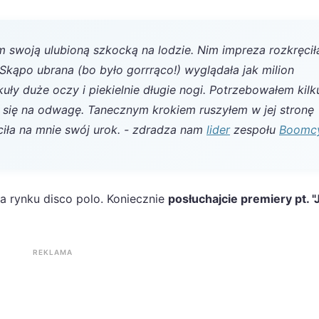
m swoją ulubioną szkocką na lodzie. Nim impreza rozkręcił
Skąpo ubrana (bo było gorrrąco!) wyglądała jak milion
ły duże oczy i piekielnie długie nogi. Potrzebowałem kilk
 się na odwagę. Tanecznym krokiem ruszyłem w jej stronę
ciła na mnie swój urok. - zdradza nam
lider
zespołu
Boomc
 rynku disco polo. Koniecznie
posłuchajcie premiery pt. 
REKLAMA