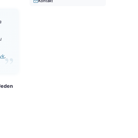
Kontakt
a
u
yk
.
"Jeden