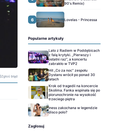
90's Remix)
6
Lovelas - Princessa
Popularne artykuły
Lato z Radiem w Poddębicach
z falą krytyki. „Pierwszy i
ostatni raz", a koncertu
zabrakło w TVP2
Hit „Co za noc" zespołu
Dystans wrócił po ponad 30
Zgłoś błąd
latach
Krok od tragedii na koncercie
Skolima. Fanka wspinała się po
piorunochronie na wysokość
trzeciego piętra
Iness zakochana w legendzie
disco polo?
Zagłosuj