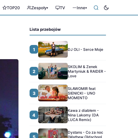
TOP20
Zespoły
TV
Inne
▾
▾
Lista przebojów
1
DJ OLI - Serce Moje
SKOLIM & Zenek
2
Martyniuk & RAIDER -
Love
SŁAWOMIR feat
3
SIENICKI - UNO
MOMENTO
Kawa z diabłem -
4
Nina Lakomy (DA
LUCA Remix)
Dystans - Co za noc
5
(Mathew Oldschool