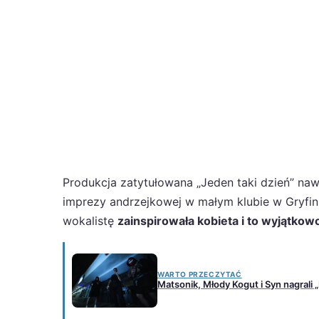
Produkcja zatytułowana „Jeden taki dzień” nawi
imprezy andrzejkowej w małym klubie w Gryfini
wokalistę
zainspirowała kobieta i to wyjątkow
WARTO PRZECZYTAĆ
Matsonik, Młody Kogut i Syn nagrali