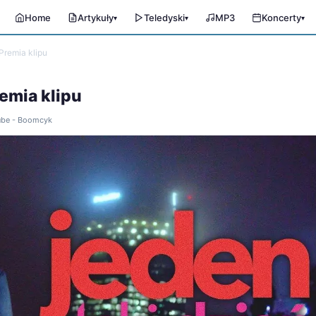
Home
Artykuły
Teledyski
MP3
Koncerty
▾
▾
▾
Premia klipu
emia klipu
Tube - Boomcyk