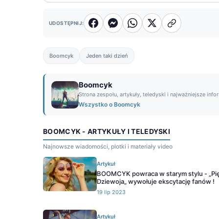
UDOSTĘPNIJ:
Boomcyk
Jeden taki dzień
Boomcyk
Strona zespołu, artykuły, teledyski i najważniejsze info
Wszystko o Boomcyk
BOOMCYK - ARTYKUŁY I TELEDYSKI
Najnowsze wiadomości, plotki i materiały video
Artykuł
BOOMCYK powraca w starym stylu - „Pi
Dziewoja„ wywołuje ekscytację fanów !
19 lip 2023
Artykuł