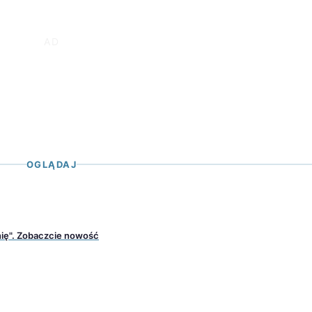
OGLĄDAJ
nię". Zobaczcie nowość