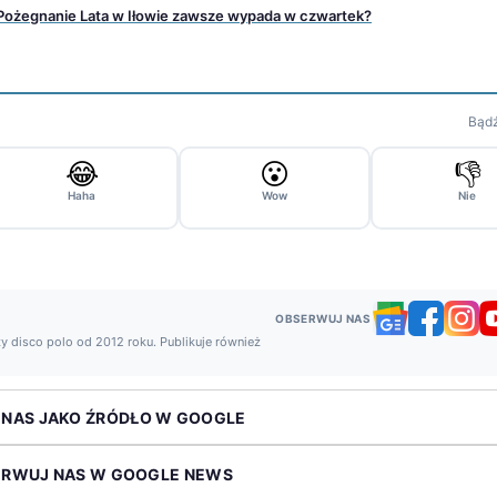
 Pożegnanie Lata w Iłowie zawsze wypada w czwartek?
Bądź
😂
😮
👎
Haha
Wow
Nie
OBSERWUJ NAS
y disco polo od 2012 roku. Publikuje również
 NAS JAKO ŹRÓDŁO W GOOGLE
ERWUJ NAS W GOOGLE NEWS