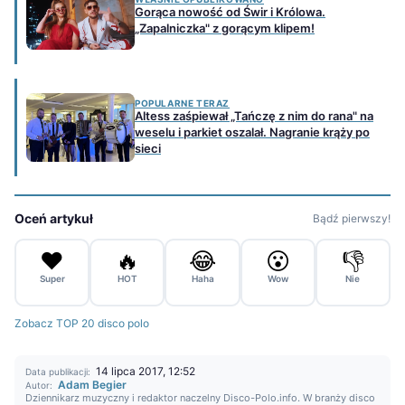
Gorąca nowość od Świr i Królowa.
„Zapalniczka" z gorącym klipem!
POPULARNE TERAZ
Altess zaśpiewał „Tańczę z nim do rana" na
weselu i parkiet oszalał. Nagranie krąży po
sieci
Oceń artykuł
Bądź pierwszy!
❤️
🔥
😂
😮
👎
Super
HOT
Haha
Wow
Nie
Zobacz TOP 20 disco polo
14 lipca 2017, 12:52
Data publikacji:
Adam Begier
Autor:
Dziennikarz muzyczny i redaktor naczelny Disco-Polo.info. W branży disco