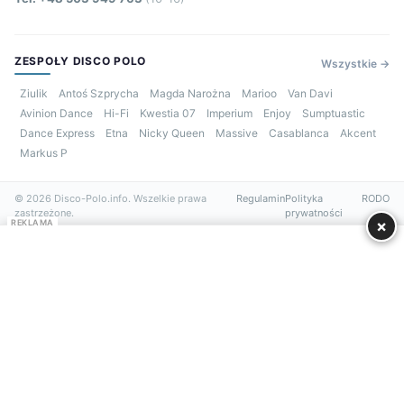
ZESPOŁY DISCO POLO
Wszystkie →
Ziulik
Antoś Szprycha
Magda Narożna
Marioo
Van Davi
Avinion Dance
Hi-Fi
Kwestia 07
Imperium
Enjoy
Sumptuastic
Dance Express
Etna
Nicky Queen
Massive
Casablanca
Akcent
Markus P
© 2026 Disco-Polo.info. Wszelkie prawa
Regulamin
Polityka
RODO
zastrzeżone.
prywatności
×
REKLAMA