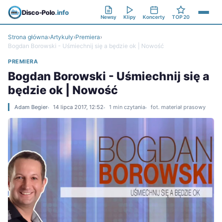
Disco-Polo
.info
Newsy
Klipy
Koncerty
TOP 20
Strona główna
›
Artykuły
›
Premiera
›
Bogdan Borowski - Uśmiechnij się a będzie ok | Nowość
PREMIERA
Bogdan Borowski - Uśmiechnij się a
będzie ok | Nowość
Adam Begier
14 lipca 2017, 12:52
1 min czytania
fot. materiał prasowy