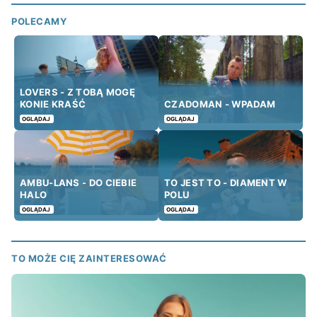
POLECAMY
LOVERS - Z TOBĄ MOGĘ
KONIE KRAŚĆ
CZADOMAN - WPADAM
OGLĄDAJ
OGLĄDAJ
AMBU-LANS - DO CIEBIE
TO JEST TO - DIAMENT W
HALO
POLU
OGLĄDAJ
OGLĄDAJ
TO MOŻE CIĘ ZAINTERESOWAĆ