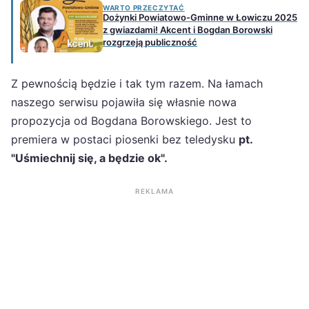
WARTO PRZECZYTAĆ
Dożynki Powiatowo-Gminne w Łowiczu 2025
z gwiazdami! Akcent i Bogdan Borowski
rozgrzeją publiczność
Z pewnością będzie i tak tym razem. Na łamach
naszego serwisu pojawiła się własnie nowa
propozycja od Bogdana Borowskiego. Jest to
premiera w postaci piosenki bez teledysku
pt.
"Uśmiechnij się, a będzie ok".
REKLAMA