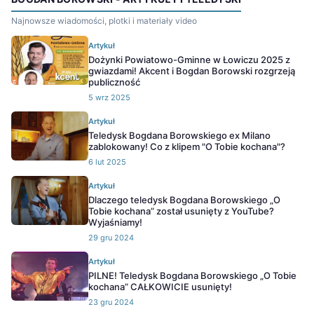
Najnowsze wiadomości, plotki i materiały video
Artykuł
Dożynki Powiatowo-Gminne w Łowiczu 2025 z
gwiazdami! Akcent i Bogdan Borowski rozgrzeją
publiczność
5 wrz 2025
Artykuł
Teledysk Bogdana Borowskiego ex Milano
zablokowany! Co z klipem "O Tobie kochana"?
6 lut 2025
Artykuł
Dlaczego teledysk Bogdana Borowskiego „O
Tobie kochana” został usunięty z YouTube?
Wyjaśniamy!
29 gru 2024
Artykuł
PILNE! Teledysk Bogdana Borowskiego „O Tobie
kochana” CAŁKOWICIE usunięty!
23 gru 2024