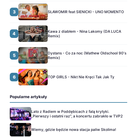
3
SŁAWOMIR feat SIENICKI - UNO MOMENTO
Kawa z diabłem - Nina Lakomy (DA LUCA
4
Remix)
Dystans - Co za noc (Mathew Oldschool 90's
5
Remix)
6
TOP GIRLS - Nikt Nie Kręci Tak Jak Ty
Popularne artykuły
Lato z Radiem w Poddębicach z falą krytyki.
„Pierwszy i ostatni raz", a koncertu zabrakło w TVP2
Wiemy, gdzie będzie nowa stacja paliw Skolima!