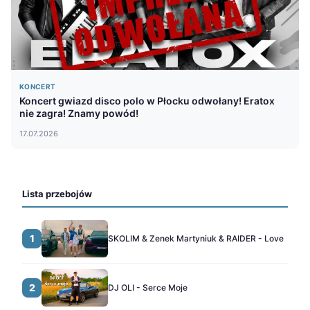
KONCERT
Koncert gwiazd disco polo w Płocku odwołany! Eratox
nie zagra! Znamy powód!
17.07.2026
Lista przebojów
1
SKOLIM & Zenek Martyniuk & RAIDER - Love
2
DJ OLI - Serce Moje