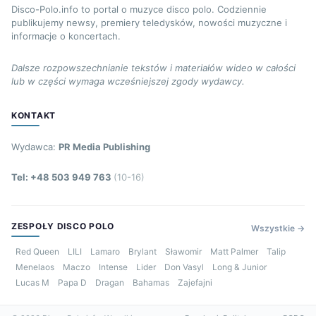
Disco-Polo.info to portal o muzyce disco polo. Codziennie
publikujemy newsy, premiery teledysków, nowości muzyczne i
informacje o koncertach.
Dalsze rozpowszechnianie tekstów i materiałów wideo w całości
lub w części wymaga wcześniejszej zgody wydawcy.
KONTAKT
Wydawca:
PR Media Publishing
Tel: +48 503 949 763
(10-16)
ZESPOŁY DISCO POLO
Wszystkie →
Red Queen
LILI
Lamaro
Brylant
Sławomir
Matt Palmer
Talip
Menelaos
Maczo
Intense
Lider
Don Vasyl
Long & Junior
Lucas M
Papa D
Dragan
Bahamas
Zajefajni