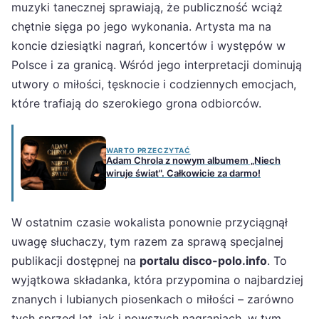
muzyki tanecznej sprawiają, że publiczność wciąż
chętnie sięga po jego wykonania. Artysta ma na
koncie dziesiątki nagrań, koncertów i występów w
Polsce i za granicą. Wśród jego interpretacji dominują
utwory o miłości, tęsknocie i codziennych emocjach,
które trafiają do szerokiego grona odbiorców.
WARTO PRZECZYTAĆ
Adam Chrola z nowym albumem „Niech
wiruje świat". Całkowicie za darmo!
W ostatnim czasie wokalista ponownie przyciągnął
uwagę słuchaczy, tym razem za sprawą specjalnej
publikacji dostępnej na
portalu disco-polo.info
. To
wyjątkowa składanka, która przypomina o najbardziej
znanych i lubianych piosenkach o miłości – zarówno
tych sprzed lat, jak i nowszych nagraniach, w tym