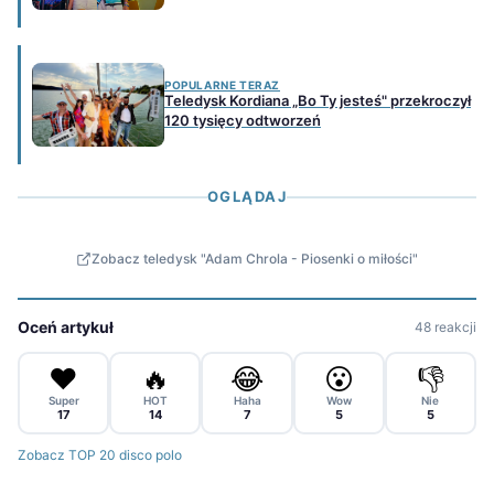
POPULARNE TERAZ
Teledysk Kordiana „Bo Ty jesteś" przekroczył
120 tysięcy odtworzeń
OGLĄDAJ
Zobacz teledysk "Adam Chrola - Piosenki o miłości"
Oceń artykuł
48 reakcji
❤️
🔥
😂
😮
👎
Super
HOT
Haha
Wow
Nie
17
14
7
5
5
Zobacz TOP 20 disco polo