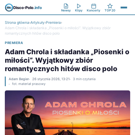
Disco-Polo
.info
Newsy
Klipy
Koncerty
TOP 20
Strona główna
›
Artykuły
›
Premiera
›
Adam Chrola i składanka „Piosenki o miłości”. Wyjątkowy zbiór
romantycznych hitów disco polo
PREMIERA
Adam Chrola i składanka „Piosenki o
miłości”. Wyjątkowy zbiór
romantycznych hitów disco polo
Adam Begier
26 stycznia 2026, 13:21
3 min czytania
fot. materiał prasowy