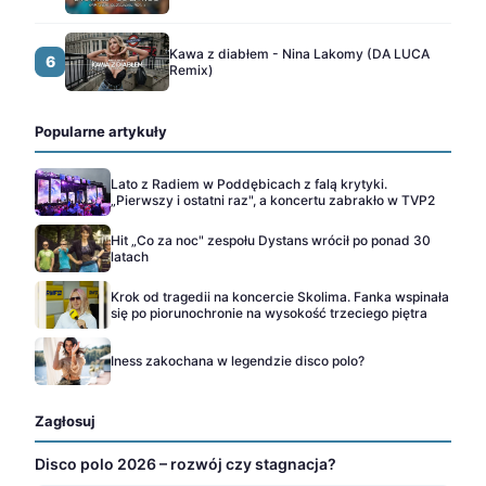
Kawa z diabłem - Nina Lakomy (DA LUCA
6
Remix)
Popularne artykuły
Lato z Radiem w Poddębicach z falą krytyki.
„Pierwszy i ostatni raz", a koncertu zabrakło w TVP2
Hit „Co za noc" zespołu Dystans wrócił po ponad 30
latach
Krok od tragedii na koncercie Skolima. Fanka wspinała
się po piorunochronie na wysokość trzeciego piętra
Iness zakochana w legendzie disco polo?
Zagłosuj
Disco polo 2026 – rozwój czy stagnacja?