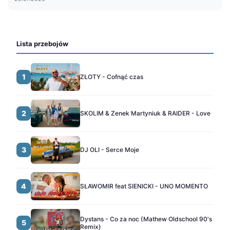
Lista przebojów
1
ZŁOTY - Cofnąć czas
2
SKOLIM & Zenek Martyniuk & RAIDER - Love
3
DJ OLI - Serce Moje
4
SŁAWOMIR feat SIENICKI - UNO MOMENTO
Dystans - Co za noc (Mathew Oldschool 90's
5
Remix)