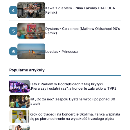
Kawa z diabłem - Nina Lakomy (DA LUCA
4
Remix)
Dystans - Co za noc (Mathew Oldschool 90's
5
Remix)
6
Lovelas - Princessa
Popularne artykuły
Lato z Radiem w Poddębicach z falą krytyki.
„Pierwszy i ostatni raz", a koncertu zabrakło w TVP2
Hit „Co za noc" zespołu Dystans wrócił po ponad 30
latach
Krok od tragedii na koncercie Skolima. Fanka wspinała
się po piorunochronie na wysokość trzeciego piętra