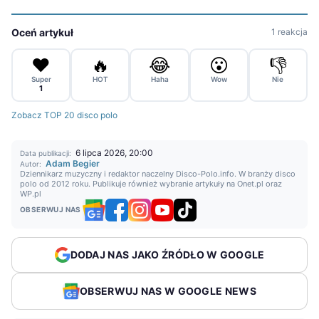
Oceń artykuł
1 reakcja
❤️
🔥
😂
😮
👎
Super
HOT
Haha
Wow
Nie
1
Zobacz TOP 20 disco polo
6 lipca 2026, 20:00
Data publikacji:
Adam Begier
Autor:
Dziennikarz muzyczny i redaktor naczelny Disco-Polo.info. W branży disco
polo od 2012 roku. Publikuje również wybranie artykuły na Onet.pl oraz
WP.pl
OBSERWUJ NAS
DODAJ NAS JAKO ŹRÓDŁO W GOOGLE
OBSERWUJ NAS W GOOGLE NEWS