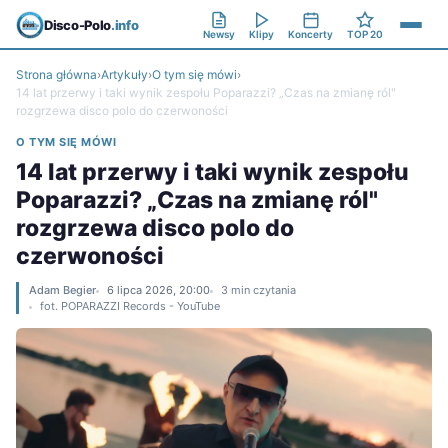
Disco-Polo
.info
Newsy
Klipy
Koncerty
TOP 20
Strona główna
›
Artykuły
›
O tym się mówi
›
14 lat przerwy i taki wynik zespołu Poparazzi? „Czas na zmianę ról"
rozgrzewa disco polo do czerwoności
O TYM SIĘ MÓWI
14 lat przerwy i taki wynik zespołu
Poparazzi? „Czas na zmianę ról"
rozgrzewa disco polo do
czerwoności
Adam Begier
6 lipca 2026, 20:00
3 min czytania
fot. POPARAZZI Records - YouTube