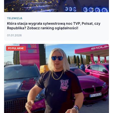
TELEWIZJA
Która stacja wygrała sylwestrową noc TVP, Polsat, czy
Republika? Zobacz ranking oglądalności!
01.01.2026
POPULARNE