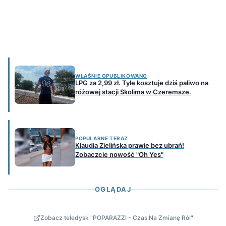
WŁAŚNIE OPUBLIKOWANO
LPG za 2,99 zł. Tyle kosztuje dziś paliwo na
różowej stacji Skolima w Czeremsze.
POPULARNE TERAZ
Klaudia Zielińska prawie bez ubrań!
Zobaczcie nowość "Oh Yes"
OGLĄDAJ
Zobacz teledysk "POPARAZZI - Czas Na Zmianę Ról"