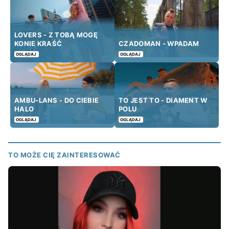
LOVERS - Z TOBĄ MOGĘ
KONIE KRAŚĆ
CZADOMAN - WPADAM
OGLĄDAJ
OGLĄDAJ
AMBU-LANS - DO CIEBIE
TO JEST TO - DIAMENT W
HALO
POLU
OGLĄDAJ
OGLĄDAJ
TO MOŻE CIĘ ZAINTERESOWAĆ