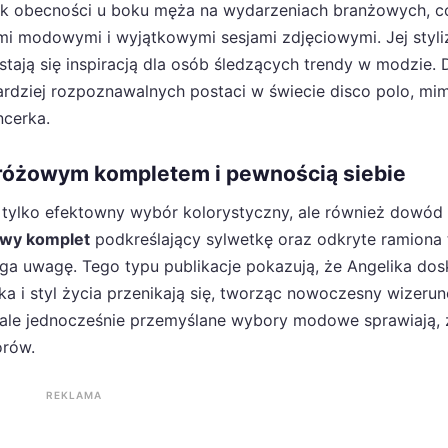
ok obecności u boku męża na wydarzeniach branżowych, c
i modowymi i wyjątkowymi sesjami zdjęciowymi. Jej styli
tają się inspiracją dla osób śledzących trendy w modzie. 
bardziej rozpoznawalnych postaci w świecie disco polo, mi
ncerka.
różowym kompletem i pewnością siebie
e tylko efektowny wybór kolorystyczny, ale również dowód 
wy komplet
podkreślający sylwetkę oraz odkryte ramiona
iąga uwagę. Tego typu publikacje pokazują, że Angelika dos
a i styl życia przenikają się, tworząc nowoczesny wizeru
 ale jednocześnie przemyślane wybory modowe sprawiają, ż
orów.
REKLAMA