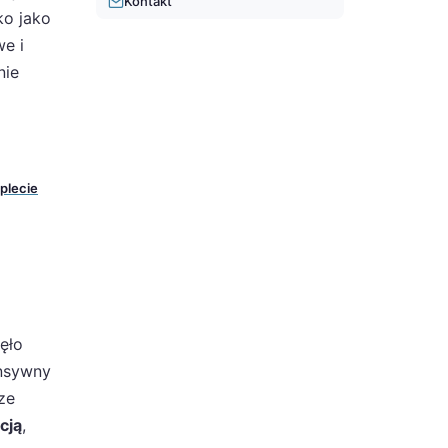
Kontakt
ko jako
we i
nie
plecie
ęło
ensywny
ze
cją
,