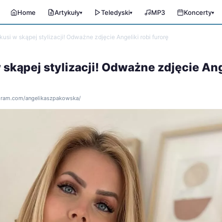
Home
Artykuły
Teledyski
MP3
Koncerty
▾
▾
▾
usi w skąpej stylizacji! Odważne zdjęcie Angeliki robi furorę
 skąpej stylizacji! Odważne zdjęcie Ang
agram.com/angelikaszpakowska/