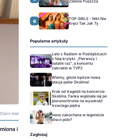
Zielona Puszcza
TOP GIRLS - Nikt Nie
6
Kręci Tak Jak Ty
Popularne artykuły
Lato z Radiem w Poddębicach
z falą krytyki. „Pierwszy i
ostatni raz", a koncertu
zabrakło w TVP2
Wiemy, gdzie będzie nowa
stacja paliw Skolima!
Krok od tragedii na koncercie
Skolima. Fanka wspinała się po
piorunochronie na wysokość
trzeciego piętra
Zgłoś błąd
Iness zakochana w legendzie
disco polo?
miona i
Zagłosuj