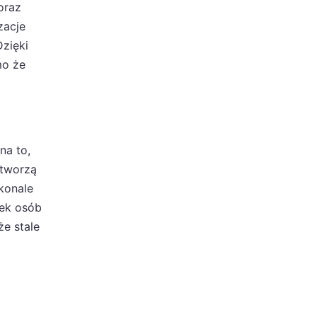
oraz
zacje
Dzięki
mo że
na to,
 tworzą
konale
nek osób
e stale