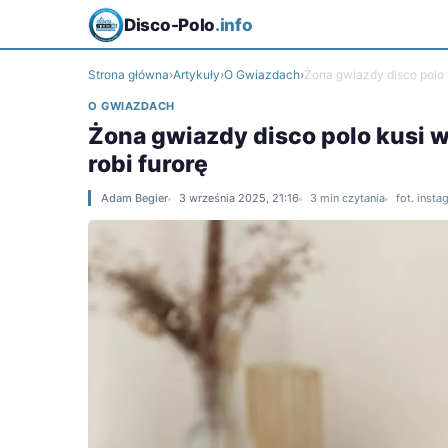
Disco-Polo
.info
Strona główna
›
Artykuły
›
O Gwiazdach
›
Żona gwiazdy disco polo k
O GWIAZDACH
Żona gwiazdy disco polo kusi w
robi furorę
Adam Begier
3 września 2025, 21:16
3 min czytania
fot. inst