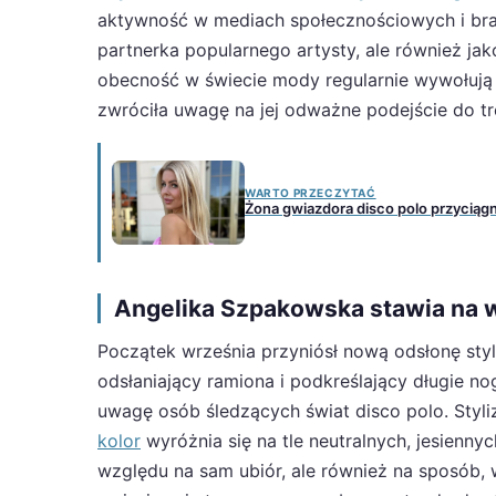
aktywność w mediach społecznościowych i bran
partnerka popularnego artysty, ale również jak
obecność w świecie mody regularnie wywołują
zwróciła uwagę na jej odważne podejście do t
WARTO PRZECZYTAĆ
Żona gwiazdora disco polo przyciąg
Angelika Szpakowska stawia na w
Początek września przyniósł nową odsłonę styl
odsłaniający ramiona i podkreślający długie no
uwagę osób śledzących świat disco polo. Styl
kolor
wyróżnia się na tle neutralnych, jesienny
względu na sam ubiór, ale również na sposób, w