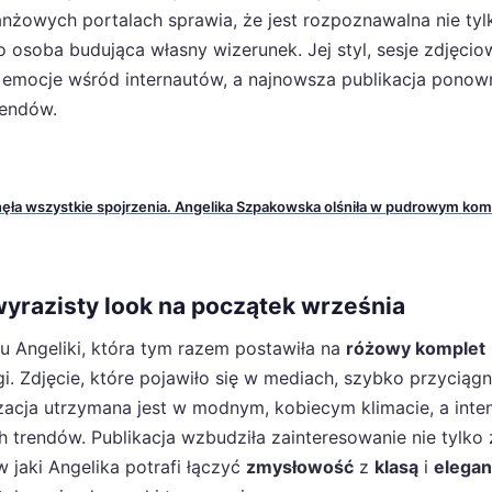
żowych portalach sprawia, że jest rozpoznawalna nie tyl
o osoba budująca własny wizerunek. Jej styl, sesje zdjęcio
 emocje wśród internautów, a najnowsza publikacja ponow
rendów.
nęła wszystkie spojrzenia. Angelika Szpakowska olśniła w pudrowym kom
yrazisty look na początek września
u Angeliki, która tym razem postawiła na
różowy komplet
gi. Zdjęcie, które pojawiło się w mediach, szybko przyciągn
izacja utrzymana jest w modnym, kobiecym klimacie, a int
ch trendów. Publikacja wzbudziła zainteresowanie nie tylko 
 jaki Angelika potrafi łączyć
zmysłowość
z
klasą
i
elegan