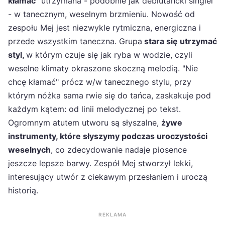
kłamać"
utrzymana - podobnie jak debiutancki singiel
- w tanecznym, weselnym brzmieniu. Nowość od
zespołu Mej jest niezwykle rytmiczna, energiczna i
przede wszystkim taneczna. Grupa
stara się utrzymać
styl,
w którym czuje się jak ryba w wodzie, czyli
weselne klimaty okraszone skoczną melodią. "Nie
chcę kłamać" prócz w/w tanecznego stylu, przy
którym nóżka sama rwie się do tańca, zaskakuje pod
każdym kątem: od linii melodycznej po tekst.
Ogromnym atutem utworu są słyszalne,
żywe
instrumenty, które słyszymy podczas uroczystości
weselnych
, co zdecydowanie nadaje piosence
jeszcze lepsze barwy. Zespół Mej stworzył lekki,
interesujący utwór z ciekawym przesłaniem i uroczą
historią.
REKLAMA