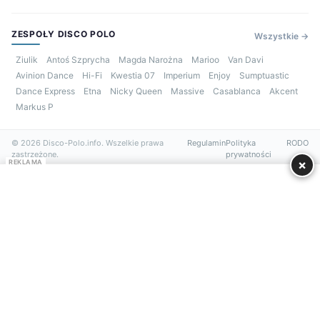
ZESPOŁY DISCO POLO
Wszystkie →
Ziulik
Antoś Szprycha
Magda Narożna
Marioo
Van Davi
Avinion Dance
Hi-Fi
Kwestia 07
Imperium
Enjoy
Sumptuastic
Dance Express
Etna
Nicky Queen
Massive
Casablanca
Akcent
Markus P
© 2026 Disco-Polo.info. Wszelkie prawa
Regulamin
Polityka
RODO
zastrzeżone.
prywatności
×
REKLAMA