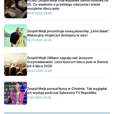
PILNE! Zespół Mejk miał wypadek samochodowy na
S5. Co wiadomo o przebiegu zdarzenia i stanie
muzyków disco polo
05.07.2026, 08:50
Zespół Mejk prezentuje nową piosenkę „Letni blask".
Wakacyjny singiel już dostępny w sieci
02.07.2026, 22:25
Zespół Mejk i Milano zagrają nad Jeziorem
Grzymisławskim. Letni koncert disco polo w Śremie
już 4 lipca 2026
20.03.2026, 12:59
Zespół Mejk porwał tłumy w Chełmie. Tak wyglądał
ich występ podczas Sylwestra TV Republika
01.01.2026, 20:30