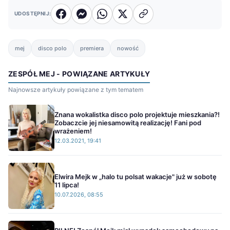
UDOSTĘPNIJ:
mej
disco polo
premiera
nowość
ZESPÓŁ MEJ - POWIĄZANE ARTYKUŁY
Najnowsze artykuły powiązane z tym tematem
Znana wokalistka disco polo projektuje mieszkania?!
Zobaczcie jej niesamowitą realizację! Fani pod
wrażeniem!
12.03.2021, 19:41
Elwira Mejk w „halo tu polsat wakacje" już w sobotę
11 lipca!
10.07.2026, 08:55