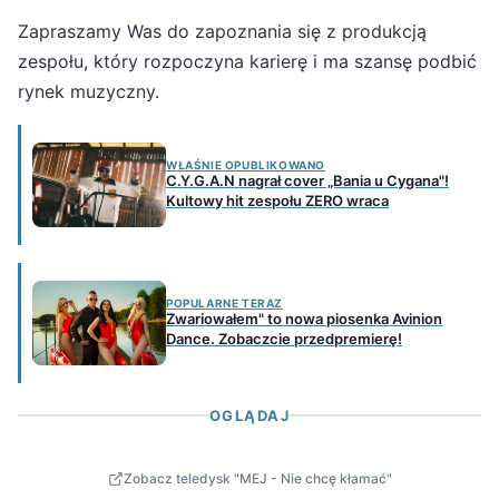
Zapraszamy Was do zapoznania się z produkcją
zespołu, który rozpoczyna karierę i ma szansę podbić
rynek muzyczny.
WŁAŚNIE OPUBLIKOWANO
C.Y.G.A.N nagrał cover „Bania u Cygana"!
Kultowy hit zespołu ZERO wraca
POPULARNE TERAZ
Zwariowałem" to nowa piosenka Avinion
Dance. Zobaczcie przedpremierę!
OGLĄDAJ
Zobacz teledysk "MEJ - Nie chcę kłamać"