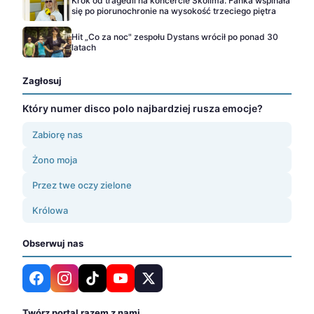
Krok od tragedii na koncercie Skolima. Fanka wspinała
się po piorunochronie na wysokość trzeciego piętra
Hit „Co za noc" zespołu Dystans wrócił po ponad 30
latach
Zagłosuj
Który numer disco polo najbardziej rusza emocje?
Zabiorę nas
Żono moja
Przez twe oczy zielone
Królowa
Obserwuj nas
Twórz portal razem z nami