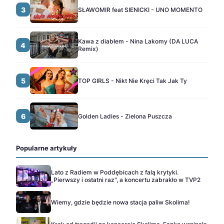
3
SŁAWOMIR feat SIENICKI - UNO MOMENTO
Kawa z diabłem - Nina Lakomy (DA LUCA
4
Remix)
5
TOP GIRLS - Nikt Nie Kręci Tak Jak Ty
6
Golden Ladies - Zielona Puszcza
Popularne artykuły
Lato z Radiem w Poddębicach z falą krytyki.
„Pierwszy i ostatni raz", a koncertu zabrakło w TVP2
Wiemy, gdzie będzie nowa stacja paliw Skolima!