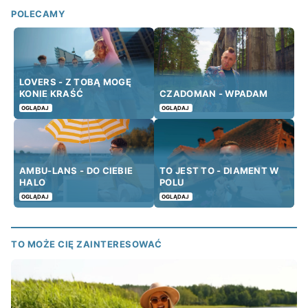
POLECAMY
LOVERS - Z TOBĄ MOGĘ
KONIE KRAŚĆ
CZADOMAN - WPADAM
OGLĄDAJ
OGLĄDAJ
AMBU-LANS - DO CIEBIE
TO JEST TO - DIAMENT W
HALO
POLU
OGLĄDAJ
OGLĄDAJ
TO MOŻE CIĘ ZAINTERESOWAĆ