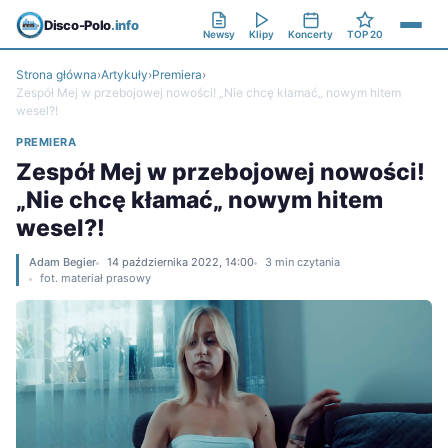
Disco-Polo
.info
Newsy
Klipy
Koncerty
TOP 20
Strona główna
›
Artykuły
›
Premiera
›
Zespół Mej w przebojowej nowości! „Nie chcę kłamać„ nowym hitem
wesel?!
PREMIERA
Zespół Mej w przebojowej nowości!
„Nie chcę kłamać„ nowym hitem
wesel?!
Adam Begier
14 października 2022, 14:00
3 min czytania
fot. materiał prasowy