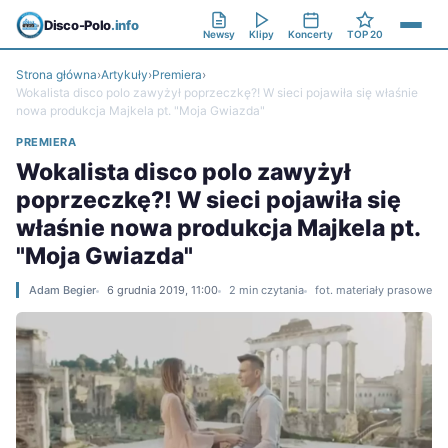
Disco-Polo
.info
Newsy
Klipy
Koncerty
TOP 20
Strona główna
›
Artykuły
›
Premiera
›
Wokalista disco polo zawyżył poprzeczkę?! W sieci pojawiła się właśnie
nowa produkcja Majkela pt. "Moja Gwiazda"
PREMIERA
Wokalista disco polo zawyżył
poprzeczkę?! W sieci pojawiła się
właśnie nowa produkcja Majkela pt.
"Moja Gwiazda"
Adam Begier
6 grudnia 2019, 11:00
2 min czytania
fot. materiały prasowe