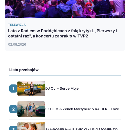
TELEWIZJA
Lato z Radiem w Poddębicach z falą krytyki. „Pierwszy i
ostatni raz", a koncertu zabrakło w TVP2
02.08.2026
Lista przebojów
1
DJ OLI - Serce Moje
2
SKOLIM & Zenek Martyniuk & RAIDER - Love
3
SŁAWOMIR feat SIENICKI - UNO MOMENTO