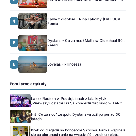
Kawa z diabłem - Nina Lakomy (DA LUCA
4
Remix)
Dystans - Co za noc (Mathew Oldschool 90's
5
Remix)
6
Lovelas - Princessa
Popularne artykuły
Lato z Radiem w Poddębicach z falą krytyki.
„Pierwszy i ostatni raz", a koncertu zabrakło w TVP2
Hit „Co za noc" zespołu Dystans wrócił po ponad 30
latach
Krok od tragedii na koncercie Skolima. Fanka wspinała
się po piorunochronie na wysokość trzeciego piętra