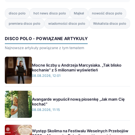
disco polo
hot news disco polo
Majkel
nowość disco polo
premiera disco polo
wiadomości disco polo
Wokalista disco polo
DISCO POLO - POWIĄZANE ARTYKUŁY
Najnowsze artykuły powiązane z tym tematem
Mocne liczby u Andrzeja Marcysiaka. „Tak blisko
kochanie" z 5 milionami wyświetleń
08.08.2026, 12:01
Avangarde wypuścił nową piosenkę „Jak mam Cię
kochać"
08.08.2026, 11:15
Występ Skolima na Festiwalu Weselnych Przebojów