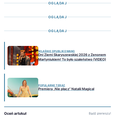
OGLĄDAJ
OGLĄDAJ
OGLĄDAJ
WŁAŚNIE OPUBLIKOWANO
Dni Ziemi Skaryszewskiej 2026 z Zenonem
Martyniukiem! To było szaleństwo (VIDEO)
POPULARNE TERAZ
Premiera „Nie płacz” Natalii Magical
Oceń artykuł
Bądź pierwszy!