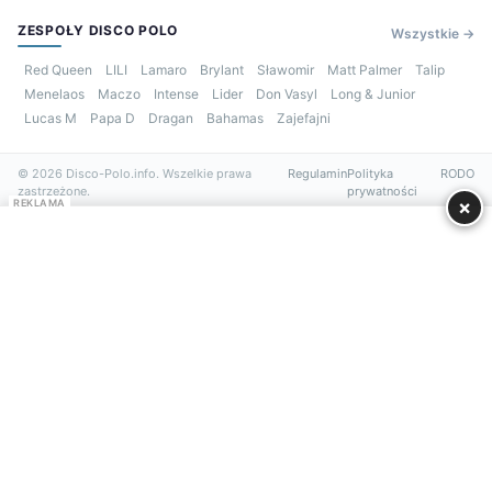
ZESPOŁY DISCO POLO
Wszystkie →
Red Queen
LILI
Lamaro
Brylant
Sławomir
Matt Palmer
Talip
Menelaos
Maczo
Intense
Lider
Don Vasyl
Long & Junior
Lucas M
Papa D
Dragan
Bahamas
Zajefajni
© 2026 Disco-Polo.info. Wszelkie prawa
Regulamin
Polityka
RODO
zastrzeżone.
prywatności
×
REKLAMA