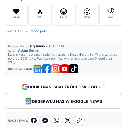
❤️
🔥
😂
😮
👎
Super
HOT
Haha
Wow
Nie
Zobacz TOP 20 disco polo
6 grudnia 2019, 11:00
Data publikacji:
Adam Begier
Autor:
Dziennikarz muzyczny i redaktor naczelny Disco-Polo.info. W branży disco
polo od 2012 roku. Publikuje również wybranie artykuły na Onet.pl oraz
WP.pl
OBSERWUJ NAS
DODAJ NAS JAKO ŹRÓDŁO W GOOGLE
OBSERWUJ NAS W GOOGLE NEWS
UDOSTĘPNIJ: