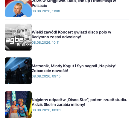
2026 w Mrągowie. Data, line up i transmisja w
Polsacie
08.08.2026, 11:08
Wielki zawód! Koncert gwiazd disco polo w
Radymno został odwołany!
08.08.2026, 10:11
Matsonik, Młody Kogut i Syn nagrali „Na plaży"!
Zobaczcie nowość!
08.08.2026, 09:15
Najpierw odpadł w „Disco Star", potem rzucił studia.
A dziś Skolim zarabia miliony!
08.08.2026, 08:01