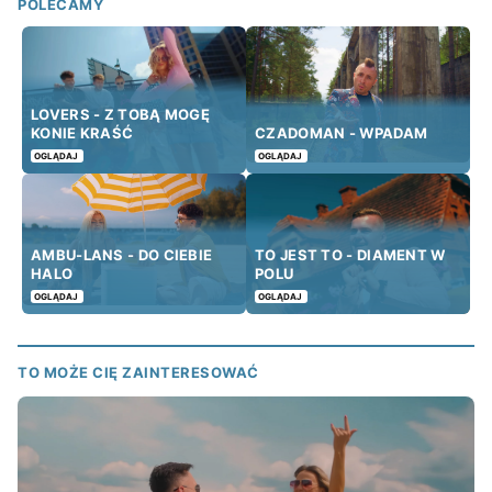
POLECAMY
LOVERS - Z TOBĄ MOGĘ
KONIE KRAŚĆ
CZADOMAN - WPADAM
OGLĄDAJ
OGLĄDAJ
AMBU-LANS - DO CIEBIE
TO JEST TO - DIAMENT W
HALO
POLU
OGLĄDAJ
OGLĄDAJ
TO MOŻE CIĘ ZAINTERESOWAĆ