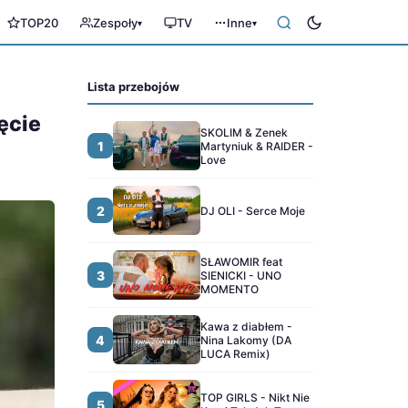
TOP20
Zespoły
TV
Inne
▾
▾
Lista przebojów
ęcie
SKOLIM & Zenek
1
Martyniuk & RAIDER -
Love
2
DJ OLI - Serce Moje
SŁAWOMIR feat
3
SIENICKI - UNO
MOMENTO
Kawa z diabłem -
4
Nina Lakomy (DA
LUCA Remix)
TOP GIRLS - Nikt Nie
5