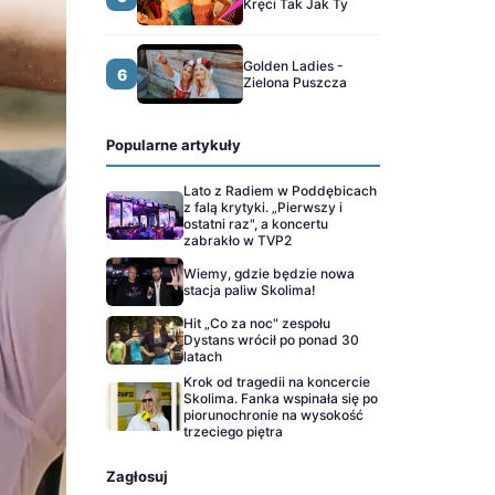
Kręci Tak Jak Ty
Golden Ladies -
6
Zielona Puszcza
Popularne artykuły
Lato z Radiem w Poddębicach
z falą krytyki. „Pierwszy i
ostatni raz", a koncertu
zabrakło w TVP2
Wiemy, gdzie będzie nowa
stacja paliw Skolima!
Hit „Co za noc" zespołu
Dystans wrócił po ponad 30
latach
Krok od tragedii na koncercie
Skolima. Fanka wspinała się po
piorunochronie na wysokość
trzeciego piętra
Zagłosuj