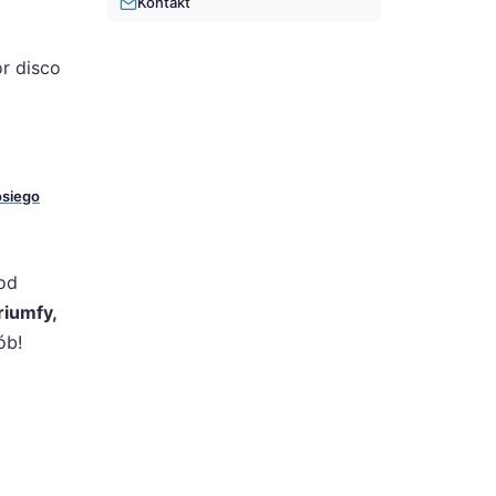
Kontakt
or disco
osiego
pod
riumfy,
ób!