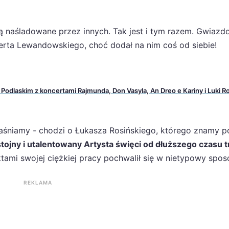
 są naśladowane przez innych. Tak jest i tym razem. Gwiazd
rta Lewandowskiego, choć dodał na nim coś od siebie!
odlaskim z koncertami Rajmunda, Don Vasyla, An Dreo e Kariny i Luki R
yjaśniamy - chodzi o Łukasza Rosińskiego, którego znamy 
stojny i utalentowany Artysta święci od dłuższego czasu t
tami swojej ciężkiej pracy pochwalił się w nietypowy spos
REKLAMA