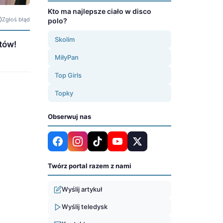
Kto ma najlepsze ciało w disco
Zgłoś błąd
polo?
Skolim
tów!
MiłyPan
Top Girls
Topky
Obserwuj nas
Twórz portal razem z nami
Wyślij artykuł
Wyślij teledysk