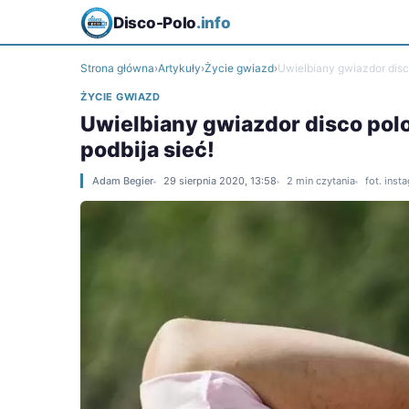
Disco-Polo
.info
Strona główna
›
Artykuły
›
Życie gwiazd
›
Uwielbiany gwiazdor disc
ŻYCIE GWIAZD
Uwielbiany gwiazdor disco pol
podbija sieć!
Adam Begier
29 sierpnia 2020, 13:58
2 min czytania
fot. inst