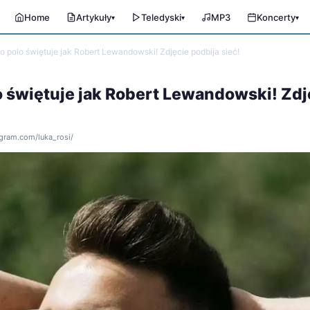
Home
Artykuły
Teledyski
MP3
Koncerty
▾
▾
▾
o polo świętuje jak Robert Lewandowski! Zdjęcie podbija sieć!
o świętuje jak Robert Lewandowski! Zdj
agram.com/luka_rosi/