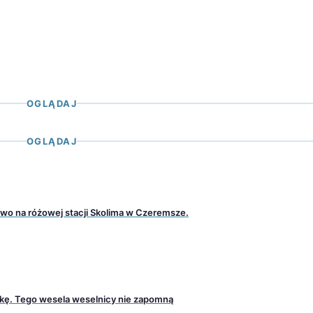
OGLĄDAJ
OGLĄDAJ
aliwo na różowej stacji Skolima w Czeremsze.
wkę. Tego wesela weselnicy nie zapomną