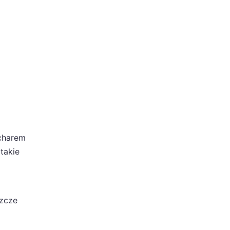
ucharem
takie
szcze