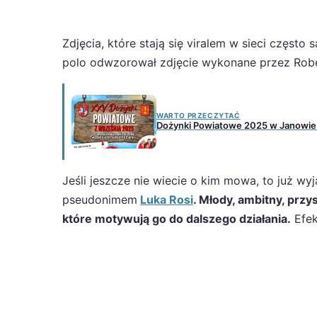
Zdjęcia, które stają się viralem w sieci często
polo odwzorował zdjęcie wykonane przez Robe
WARTO PRZECZYTAĆ
Dożynki Powiatowe 2025 w Janowie P
Jeśli jeszcze nie wiecie o kim mowa, to już w
pseudonimem
Luka Rosi
. Młody, ambitny, przy
które motywują go do dalszego działania.
Efek