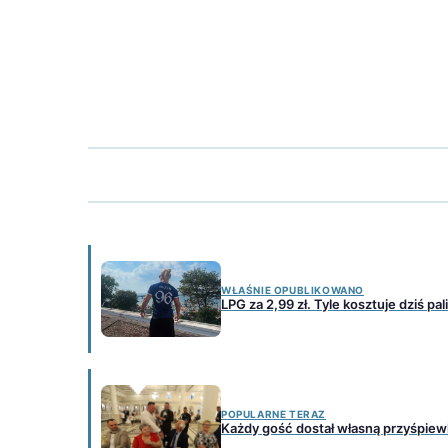
WŁAŚNIE OPUBLIKOWANO
LPG za 2,99 zł. Tyle kosztuje dziś p
POPULARNE TERAZ
Każdy gość dostał własną przyśpie