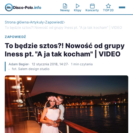
Disco-Polo
.info
Newsy
Klipy
Koncerty
TOP 20
Strona główna
›
Artykuły
›
Zapowiedź
›
To będzie sztos?! Nowość od grupy Iness pt. "A ja tak kocham" | VIDEO
ZAPOWIEDŹ
To będzie sztos?! Nowość od grupy
Iness pt. "A ja tak kocham" | VIDEO
Adam Begier
12 stycznia 2018, 14:27
1 min czytania
fot. Salem design studio