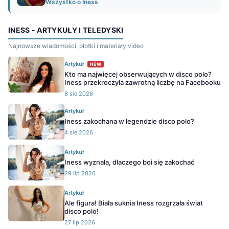
Wszystko o Iness
INESS - ARTYKUŁY I TELEDYSKI
Najnowsze wiadomości, plotki i materiały video
Artykuł
NEW
Kto ma najwięcej obserwujących w disco polo?
Iness przekroczyła zawrotną liczbę na Facebooku
8 sie 2026
Artykuł
Iness zakochana w legendzie disco polo?
4 sie 2026
Artykuł
Iness wyznała, dlaczego boi się zakochać
29 lip 2026
Artykuł
Ale figura! Biała suknia Iness rozgrzała świat
disco polo!
27 lip 2026