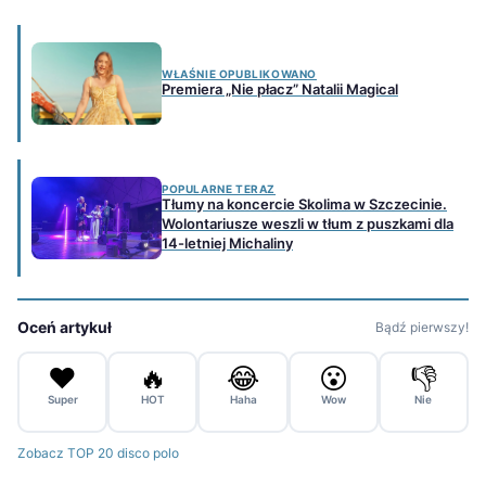
WŁAŚNIE OPUBLIKOWANO
Premiera „Nie płacz” Natalii Magical
POPULARNE TERAZ
Tłumy na koncercie Skolima w Szczecinie.
Wolontariusze weszli w tłum z puszkami dla
14-letniej Michaliny
Oceń artykuł
Bądź pierwszy!
❤️
🔥
😂
😮
👎
Super
HOT
Haha
Wow
Nie
Zobacz TOP 20 disco polo