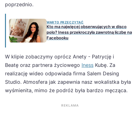
poprzednio.
WARTO PRZECZYTAĆ
Kto ma najwięcej obserwujących w disco
polo? Iness przekroczyła zawrotną liczbę na
Facebooku
W klipie zobaczymy oprócz Anety - Patrycję i
Beatę oraz partnera życiowego
Iness
Kubę. Za
realizację wideo odpowiada firma Salem Desing
Studio. Atmosfera jak zapewnia nasz wokalistka była
wyśmienita, mimo że podróż była bardzo męcząca.
REKLAMA