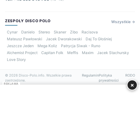
ZESPOŁY DISCO POLO
Wszystkie →
Cynar
Danielo
Stereo
Skaner
Zibo
Racisova
Mateusz Pawłowski
Jacek Dworakowski
Daj To Głośniej
Jeszcze Jeden
Mega Koliz
Patrycja Siwak - Runo
Alchemist Project
Capitan Folk
Meffis
Maxim
Jacek Stachursky
Love Story
© 2026 Disco-Polo.info. Wszelkie prawa
Regulamin
Polityka
RODO
zastrzeżone.
prywatności
×
REKLAMA