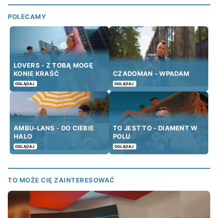
POLECAMY
LOVERS - Z TOBĄ MOGĘ
KONIE KRAŚĆ
CZADOMAN - WPADAM
OGLĄDAJ
OGLĄDAJ
AMBU-LANS - DO CIEBIE
TO JEST TO - DIAMENT W
HALO
POLU
OGLĄDAJ
OGLĄDAJ
TO MOŻE CIĘ ZAINTERESOWAĆ