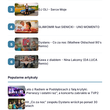
3
DJ OLI - Serce Moje
4
SŁAWOMIR feat SIENICKI - UNO MOMENTO
Dystans - Co za noc (Mathew Oldschool 90's
5
Remix)
Kawa z diabłem - Nina Lakomy (DA LUCA
6
Remix)
Popularne artykuły
Lato z Radiem w Poddębicach z falą krytyki.
„Pierwszy i ostatni raz", a koncertu zabrakło w TVP2
Hit „Co za noc" zespołu Dystans wrócił po ponad 30
latach