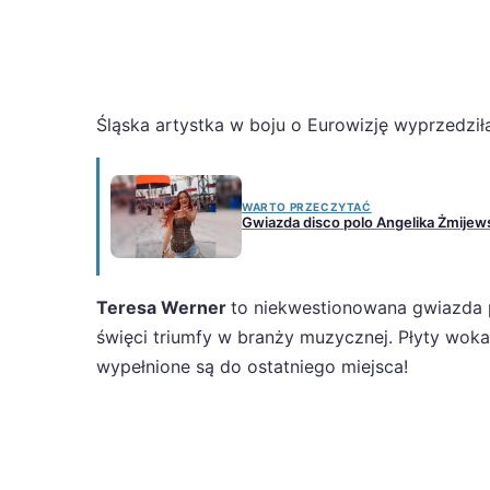
Śląska artystka w boju o Eurowizję wyprzedził
WARTO PRZECZYTAĆ
Gwiazda disco polo Angelika Żmijews
Teresa Werner
to niekwestionowana gwiazda po
święci triumfy w branży muzycznej. Płyty wokal
wypełnione są do ostatniego miejsca!