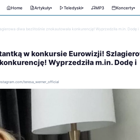
Home
Artykuły
Teledyski
MP3
Koncerty
▾
▾
▾
lagierowa diwa bezlitośnie znokautowała konkurencję! Wyprzedziła m.in. Dodę 
antką w konkursie Eurowizji! Szlagier
konkurencję! Wyprzedziła m.in. Dodę i
instagram.com/teresa_werner_official