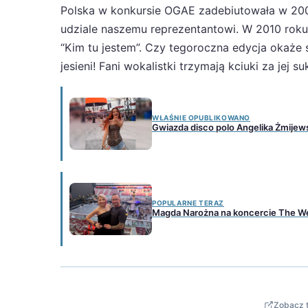
Polska w konkursie OGAE zadebiutowała w 2005
udziale naszemu reprezentantowi. W 2010 roku
“Kim tu jestem”. Czy tegoroczna edycja okaże 
jesieni! Fani wokalistki trzymają kciuki za jej su
WŁAŚNIE OPUBLIKOWANO
Gwiazda disco polo Angelika Żmijews
POPULARNE TERAZ
Magda Narożna na koncercie The We
Zobacz t