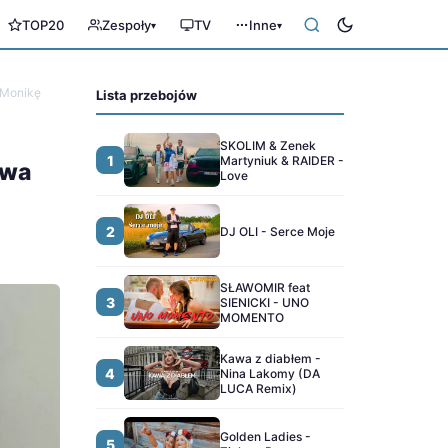
TOP20
Zespoły
TV
Inne
▾
▾
i Monikę
Lista przebojów
SKOLIM & Zenek
1
Martyniuk & RAIDER -
owa
Love
2
DJ OLI - Serce Moje
SŁAWOMIR feat
3
SIENICKI - UNO
MOMENTO
Kawa z diabłem -
4
Nina Lakomy (DA
LUCA Remix)
Golden Ladies -
5