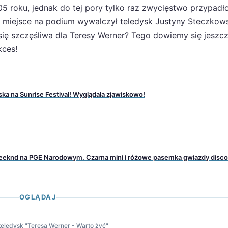
 roku, jednak do tej pory tylko raz zwycięstwo przypadł
 miejsce na podium wywalczył teledysk Justyny Steczkows
się szczęśliwa dla Teresy Werner? Tego dowiemy się jeszcz
kces!
ka na Sunrise Festival! Wyglądała zjawiskowo!
eknd na PGE Narodowym. Czarna mini i różowe pasemka gwiazdy disco
OGLĄDAJ
eledysk "Teresa Werner - Warto żyć"