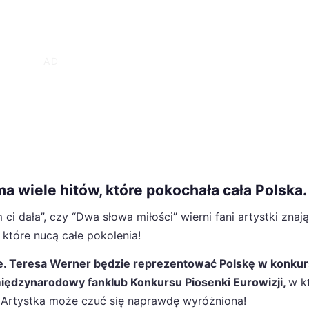
 wiele hitów, które pokochała cała Polska.
 ci dała”, czy “Dwa słowa miłości” wierni fani artystki znają
tóre nucą całe pokolenia!
ze. Teresa Werner będzie reprezentować Polskę w konkur
ędzynarodowy fanklub Konkursu Piosenki Eurowizji,
w k
y! Artystka może czuć się naprawdę wyróżniona!