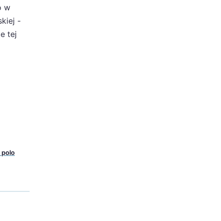
o w
kiej -
e tej
 polo