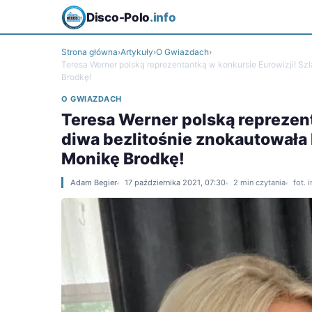
Disco-Polo
.info
Strona główna
›
Artykuły
›
O Gwiazdach
›
Teresa Werner polską reprezentantką w konkursie Eurowizji! Sz
Brodkę!
O GWIAZDACH
Teresa Werner polską reprezent
diwa bezlitośnie znokautowała 
Monikę Brodkę!
Adam Begier
17 października 2021, 07:30
2 min czytania
fot. 