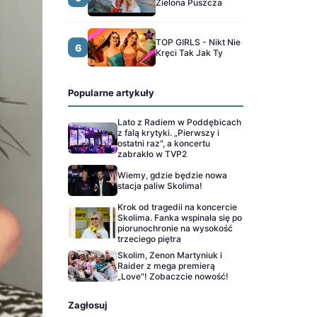
Zielona Puszcza
TOP GIRLS - Nikt Nie
6
Kręci Tak Jak Ty
Popularne artykuły
Lato z Radiem w Poddębicach
z falą krytyki. „Pierwszy i
ostatni raz", a koncertu
zabrakło w TVP2
Wiemy, gdzie będzie nowa
stacja paliw Skolima!
Krok od tragedii na koncercie
Skolima. Fanka wspinała się po
piorunochronie na wysokość
trzeciego piętra
Skolim, Zenon Martyniuk i
Raider z mega premierą
„Love"! Zobaczcie nowość!
Zagłosuj