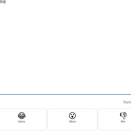
się
Bądź
😂
😮
👎
Haha
Wow
Nie