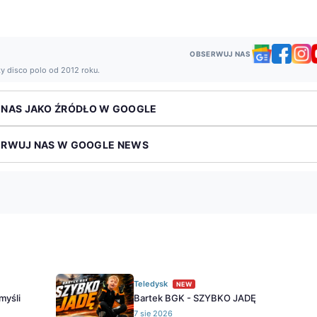
OBSERWUJ NAS
ży disco polo od 2012 roku.
 NAS JAKO ŹRÓDŁO W GOOGLE
ERWUJ NAS W GOOGLE NEWS
Teledysk
NEW
myśli
Bartek BGK - SZYBKO JADĘ
7 sie 2026