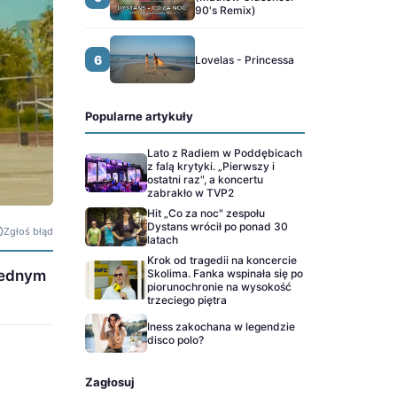
90's Remix)
6
Lovelas - Princessa
Popularne artykuły
Lato z Radiem w Poddębicach
z falą krytyki. „Pierwszy i
ostatni raz", a koncertu
zabrakło w TVP2
Hit „Co za noc" zespołu
Dystans wrócił po ponad 30
Zgłoś błąd
latach
Krok od tragedii na koncercie
Skolima. Fanka wspinała się po
 jednym
piorunochronie na wysokość
trzeciego piętra
Iness zakochana w legendzie
disco polo?
Zagłosuj