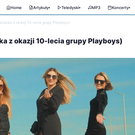
Home
Artykuły
Teledyski
MP3
Koncerty
▾
▾
▾
ianka z okazji 10-lecia grupy Playboys)
a z okazji 10-lecia grupy Playboys)