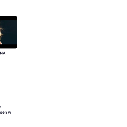
ONA
y
asen w