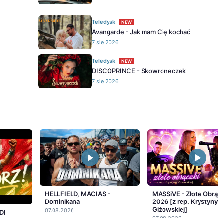
Teledysk
NEW
Avangarde - Jak mam Cię kochać
7 sie 2026
Teledysk
NEW
DISCOPRINCE - Skowroneczek
7 sie 2026
HELLFIELD, MACIAS -
MASSiVE - Złote Obrą
Dominikana
2026 [z rep. Krystyny
Giżowskiej]
07.08.2026
DI
07.08.2026