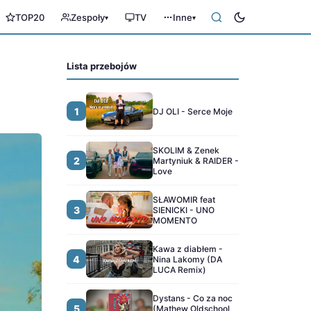
TOP20
Zespoły
TV
Inne
▾
▾
Lista przebojów
1
DJ OLI - Serce Moje
SKOLIM & Zenek
2
Martyniuk & RAIDER -
Love
SŁAWOMIR feat
3
SIENICKI - UNO
MOMENTO
Kawa z diabłem -
4
Nina Lakomy (DA
LUCA Remix)
Dystans - Co za noc
5
(Mathew Oldschool