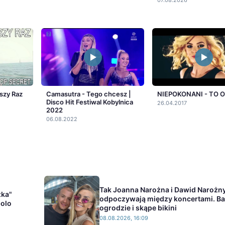
szy Raz
Camasutra - Tego chcesz |
NIEPOKONANI - TO 
Disco Hit Festiwal Kobylnica
26.04.2017
2022
06.08.2022
Tak Joanna Narożna i Dawid Narożn
zka"
odpoczywają między koncertami. B
polo
ogrodzie i skąpe bikini
08.08.2026, 16:09