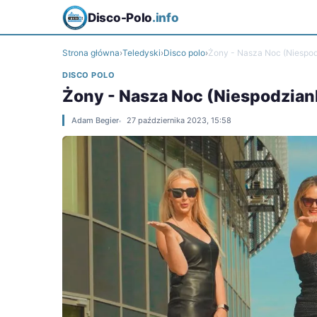
Disco-Polo
.info
Strona główna
›
Teledyski
›
Disco polo
›
Żony - Nasza Noc (Niespodz
DISCO POLO
Żony - Nasza Noc (Niespodziank
Adam Begier
27 października 2023, 15:58