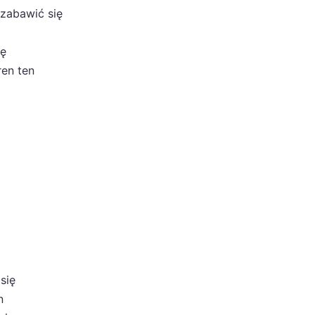
 zabawić się
ię
ren ten
się
n