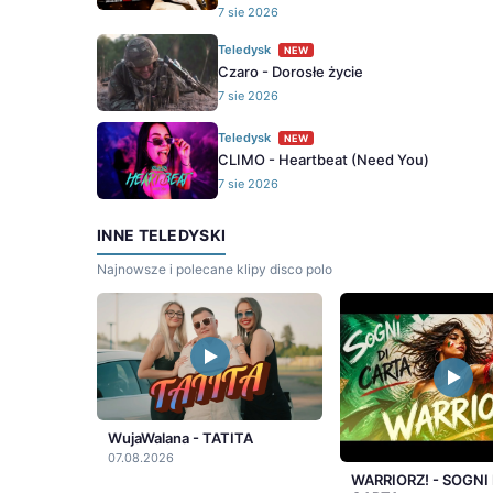
7 sie 2026
Teledysk
NEW
Czaro - Dorosłe życie
7 sie 2026
Teledysk
NEW
CLIMO - Heartbeat (Need You)
7 sie 2026
INNE TELEDYSKI
Najnowsze i polecane klipy disco polo
WujaWalana - TATITA
07.08.2026
WARRIORZ! - SOGNI 