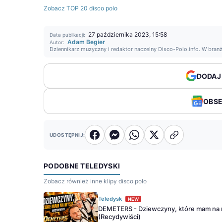
Zobacz TOP 20 disco polo
27 października 2023, 15:58
Data publikacji:
Adam Begier
Autor:
Dziennikarz muzyczny i redaktor naczelny Disco-Polo.info. W bran
DODAJ
OBS
UDOSTĘPNIJ:
PODOBNE TELEDYSKI
Zobacz również inne klipy disco polo
Teledysk
NEW
DEMETERS - Dziewczyny, które mam na 
(Recydywiści)