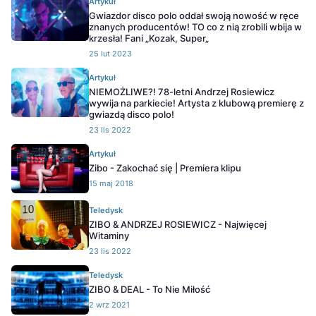
Artykuł
Gwiazdor disco polo oddał swoją nowość w ręce
znanych producentów! TO co z nią zrobili wbija w
krzesła! Fani „Kozak, Super„
25 lut 2023
Artykuł
NIEMOŻLIWE?! 78-letni Andrzej Rosiewicz
wywija na parkiecie! Artysta z klubową premierę z
gwiazdą disco polo!
23 lis 2022
Artykuł
Zibo - Zakochać się | Premiera klipu
15 maj 2018
Teledysk
ZIBO & ANDRZEJ ROSIEWICZ - Najwięcej
Witaminy
23 lis 2022
Teledysk
ZIBO & DEAL - To Nie Miłość
2 wrz 2021