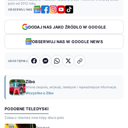
polo od 2012 roku.
OBSERWUJ NAS
DODAJ NAS JAKO ŹRÓDŁO W GOOGLE
OBSERWUJ NAS W GOOGLE NEWS
UDOSTĘPNIJ:
Zibo
Strona zespołu, artykuły, teledyski i najważniejsze informacje.
Wszystko o Zibo
PODOBNE TELEDYSKI
Zobacz również inne klipy disco polo
Teledysk