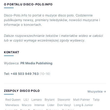
O PORTALU DISCO-POLO.INFO
Disco-Polo.info to portal o muzyce disco polo. Codziennie
publikujemy newsy, premiery teledysków, nowości muzyczne i
informacje o koncertach.
Dalsze rozpowszechnianie tekstów i materiałów wideo w całości
lub w części wymaga wcześniejszej zgody wydawcy.
KONTAKT
Wydawca:
PR Media Publishing
Tel: +48 503 949 763
(10-16)
ZESPOŁY DISCO POLO
Wszystkie →
Red Queen
LILI
Lamaro
Brylant
Sławomir
Matt Palmer
Talip
Menelaos
Maczo
Intense
Lider
Don Vasyl
Long & Junior