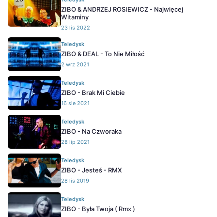
ZIBO & ANDRZEJ ROSIEWICZ - Najwięcej
Witaminy
23 lis 2022
Teledysk
ZIBO & DEAL - To Nie Miłość
2 wrz 2021
Teledysk
ZIBO - Brak Mi Ciebie
16 sie 2021
Teledysk
ZIBO - Na Czworaka
28 lip 2021
Teledysk
ZIBO - Jesteś - RMX
28 lis 2019
Teledysk
ZIBO - Była Twoja ( Rmx )