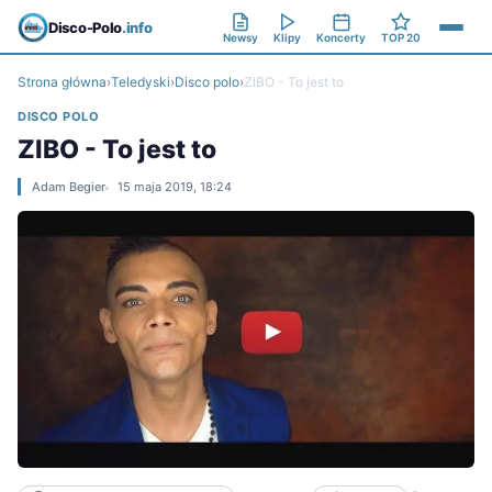
Disco-Polo
.info
Newsy
Klipy
Koncerty
TOP 20
Strona główna
›
Teledyski
›
Disco polo
›
ZIBO - To jest to
DISCO POLO
ZIBO - To jest to
Adam Begier
15 maja 2019, 18:24