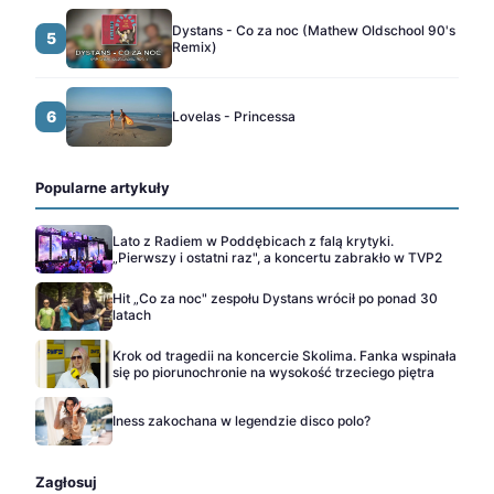
Dystans - Co za noc (Mathew Oldschool 90's
5
Remix)
6
Lovelas - Princessa
Popularne artykuły
Lato z Radiem w Poddębicach z falą krytyki.
„Pierwszy i ostatni raz", a koncertu zabrakło w TVP2
Hit „Co za noc" zespołu Dystans wrócił po ponad 30
latach
Krok od tragedii na koncercie Skolima. Fanka wspinała
się po piorunochronie na wysokość trzeciego piętra
Iness zakochana w legendzie disco polo?
Zagłosuj