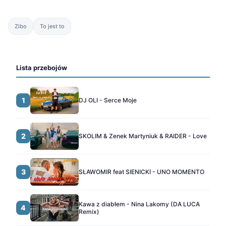
Zibo
To jest to
Lista przebojów
1
DJ OLI - Serce Moje
2
SKOLIM & Zenek Martyniuk & RAIDER - Love
3
SŁAWOMIR feat SIENICKI - UNO MOMENTO
Kawa z diabłem - Nina Lakomy (DA LUCA
4
Remix)