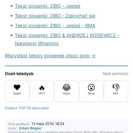
Tekst piosenki: ZIBO - Jesteś
Tekst piosenki: ZIBO - Zakochać się
Tekst piosenki: ZIBO - Jesteś - RMX
Tekst piosenki: ZIBO & ANDRZEJ ROSIEWICZ -
Najwięcej Witaminy
Wszystkie teksty piosenek disco polo →
Oceń teledysk
Bądź pierwszy!
❤️
🔥
😂
😮
👎
Super
HOT
Haha
Wow
Nie
Zobacz TOP 20 disco polo
15 maja 2019, 18:24
Data publikacji:
Adam Begier
Autor:
Dziennikarz muzyczny i redaktor naczelny Disco-Polo.info. W branży disco