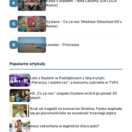
Kawa z diabłem - Nina Lakomy (DA LUCA
4
Remix)
Dystans - Co za noc (Mathew Oldschool 90's
5
Remix)
6
Lovelas - Princessa
Popularne artykuły
Lato z Radiem w Poddębicach z falą krytyki.
„Pierwszy i ostatni raz", a koncertu zabrakło w TVP2
Hit „Co za noc" zespołu Dystans wrócił po ponad 30
latach
Krok od tragedii na koncercie Skolima. Fanka wspinała
się po piorunochronie na wysokość trzeciego piętra
Iness zakochana w legendzie disco polo?