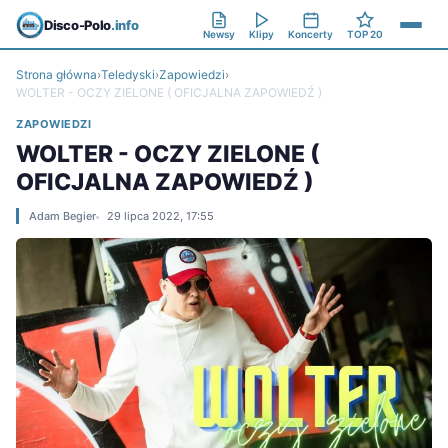
Disco-Polo
.info
Newsy
Klipy
Koncerty
TOP 20
Strona główna
›
Teledyski
›
Zapowiedzi
›
WOLTER - OCZY ZIELONE ( OFICJALNA ZAPOWIEDŹ )
ZAPOWIEDZI
WOLTER - OCZY ZIELONE (
OFICJALNA ZAPOWIEDŹ )
Adam Begier
29 lipca 2022, 17:55