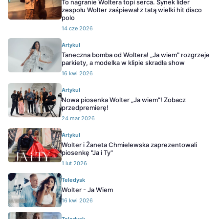
To nagranie Woltera topi serca. Synek lider
zespołu Wolter zaśpiewał z tatą wielki hit disco
polo
14 cze 2026
Artykuł
Taneczna bomba od Woltera! „Ja wiem" rozgrzeje
parkiety, a modelka w klipie skradła show
16 kwi 2026
Artykuł
Nowa piosenka Wolter „Ja wiem”! Zobacz
przedpremierę!
24 mar 2026
Artykuł
Wolter i Żaneta Chmielewska zaprezentowali
piosenkę "Ja i Ty"
1 lut 2026
Teledysk
Wolter - Ja Wiem
16 kwi 2026