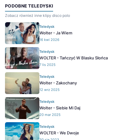
PODOBNE TELEDYSKI
Zobacz również inne klipy disco polo
Teledysk
Wolter - Ja Wiem
16 kwi 2026
Teledysk
WOLTER - Tańczyć W Blasku Słońca
7 lis 2025
Teledysk
Wolter - Zakochany
12 wrz 2025
Teledysk
Wolter - Siebie Mi Daj
20 mar 2025
Teledysk
WOLTER - We Dwoje
30 sie 2023