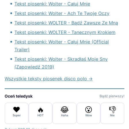
Tekst piosenki: Wolter - Całuj Mnie
Tekst piosenki: Wolter - Ach Te Twoje Oczy
Tekst piosenki: WOLTER - Bądź Zawsze Ze Mną
Tekst piosenki: WOLTER - Tanecznym Krokiem
Tekst piosenki: Wolter - Całuj Mnie (Official
Trailer)
Tekst piosenki: Wolter - Skradłaś Moje Sny
(Zapowiedź 2019)
Wszystkie teksty piosenek disco polo →
Oceń teledysk
Bądź pierwszy!
❤️
🔥
😂
😮
👎
Super
HOT
Haha
Wow
Nie