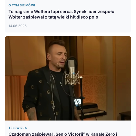
O TYM SIĘ MÓWI
To nagranie Woltera topi serca. Synek lider zespołu
Wolter zaśpiewał z tatą wielki hit disco polo
14.06.2026
TELEWIZJA
Czadoman zaśpiewał „Sen o Victorii” w Kanale Zero i