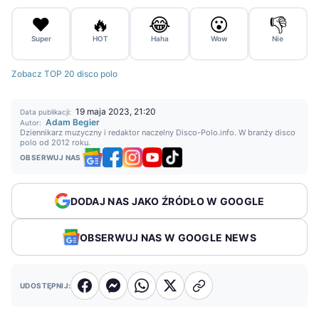
❤️
🔥
😂
😮
👎
Super
HOT
Haha
Wow
Nie
Zobacz TOP 20 disco polo
19 maja 2023, 21:20
Data publikacji:
Adam Begier
Autor:
Dziennikarz muzyczny i redaktor naczelny Disco-Polo.info. W branży disco
polo od 2012 roku.
OBSERWUJ NAS
DODAJ NAS JAKO ŹRÓDŁO W GOOGLE
OBSERWUJ NAS W GOOGLE NEWS
UDOSTĘPNIJ: