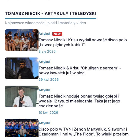
TOMASZ NIECIK - ARTYKUŁY I TELEDYSKI
Najnowsze wiadomości, plotki i materiały video
Artykuł
NEW
Tomasz Niecik i Krisu wydali nowość disco polo
„Łowca pięknych kobiet"
8 sie 2026
Artykuł
Tomasz Niecik & Krisu "Chuligan z sercem" -
nowy kawałek już w sieci
29 kwi 2026
Artykuł
Tomasz Niecik hoduje ponad tysiąc gołębi i
wydaje 12 tys. zł miesięcznie. Taka jest jego
codzienność
10 kwi 2026
Artykuł
Disco polo w TVN! Zenon Martyniuk, Sławomir i
Czadoman i inni w „The Floor”. To wielki przełom