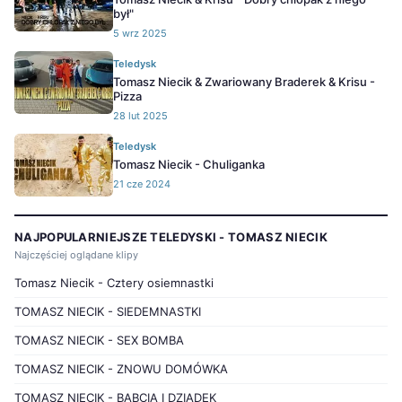
był"
5 wrz 2025
Teledysk
Tomasz Niecik & Zwariowany Braderek & Krisu -
Pizza
28 lut 2025
Teledysk
Tomasz Niecik - Chuliganka
21 cze 2024
NAJPOPULARNIEJSZE TELEDYSKI - TOMASZ NIECIK
Najczęściej oglądane klipy
Tomasz Niecik - Cztery osiemnastki
TOMASZ NIECIK - SIEDEMNASTKI
TOMASZ NIECIK - SEX BOMBA
TOMASZ NIECIK - ZNOWU DOMÓWKA
TOMASZ NIECIK - BABCIA I DZIADEK