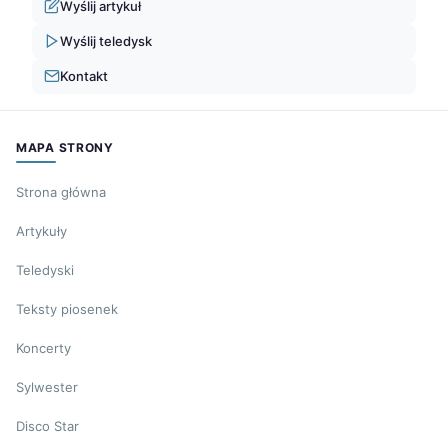
Wyślij artykuł
Wyślij teledysk
Kontakt
MAPA STRONY
Strona główna
Artykuły
Teledyski
Teksty piosenek
Koncerty
Sylwester
Disco Star