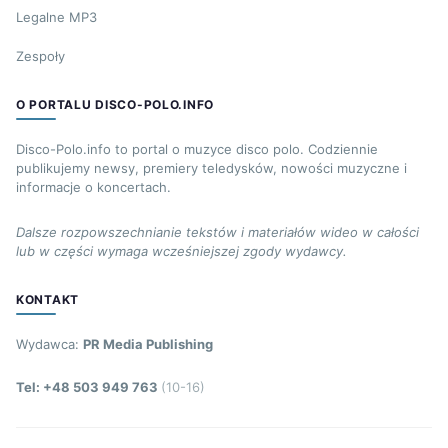
Legalne MP3
Zespoły
O PORTALU DISCO-POLO.INFO
Disco-Polo.info to portal o muzyce disco polo. Codziennie
publikujemy newsy, premiery teledysków, nowości muzyczne i
informacje o koncertach.
Dalsze rozpowszechnianie tekstów i materiałów wideo w całości
lub w części wymaga wcześniejszej zgody wydawcy.
KONTAKT
Wydawca:
PR Media Publishing
Tel: +48 503 949 763
(10-16)