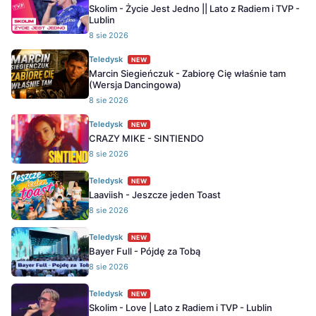
Skolim - Życie Jest Jedno || Lato z Radiem i TVP -
Lublin
8 sie 2026
Teledysk
NEW
Marcin Siegieńczuk - Zabiorę Cię właśnie tam
(Wersja Dancingowa)
8 sie 2026
Teledysk
NEW
CRAZY MIKE - SINTIENDO
8 sie 2026
Teledysk
NEW
Laaviish - Jeszcze jeden Toast
8 sie 2026
Teledysk
NEW
Bayer Full - Pójdę za Tobą
8 sie 2026
Teledysk
NEW
Skolim - Love | Lato z Radiem i TVP - Lublin