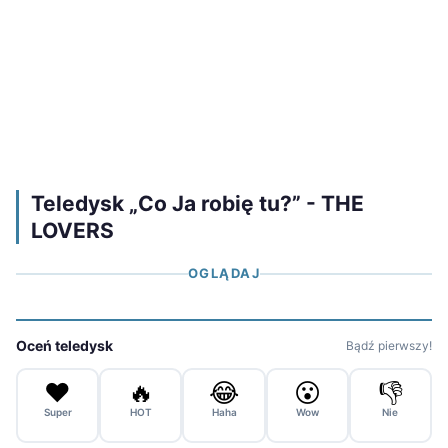
Teledysk „Co Ja robię tu?” - THE
LOVERS
OGLĄDAJ
Oceń teledysk
Bądź pierwszy!
❤️
🔥
😂
😮
👎
Super
HOT
Haha
Wow
Nie