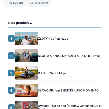
THE LOVERS
Co Ja robię tu
Lista przebojów
1
ZŁOTY - Cofnąć czas
2
SKOLIM & Zenek Martyniuk & RAIDER - Love
3
DJ OLI - Serce Moje
4
SŁAWOMIR feat SIENICKI - UNO MOMENTO
Dystans - Co za noc (Mathew Oldschool 90's
5