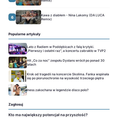
Remix)
Kawa z diabłem - Nina Lakomy (DA LUCA
6
Remix)
Popularne artykuły
Lato z Radiem w Poddębicach z falą krytyki.
„Pierwszy i ostatni raz", a koncertu zabrakło w TVP2
Hit „Co za noc" zespołu Dystans wrócił po ponad 30
latach
Krok od tragedii na koncercie Skolima. Fanka wspinała
się po piorunochronie na wysokość trzeciego piętra
Iness zakochana w legendzie disco polo?
Zagłosuj
Kto ma największy potencjał na przyszłość?