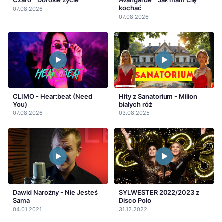
Czaro - Dorosłe życie
Avangarde - Jak mam Cię
kochać
07.08.2026
07.08.2026
CLIMO - Heartbeat (Need
Hity z Sanatorium - Milion
You)
białych róż
07.08.2026
03.08.2025
Dawid Narożny - Nie Jesteś
SYLWESTER 2022/2023 z
Sama
Disco Polo
04.01.2021
31.12.2022