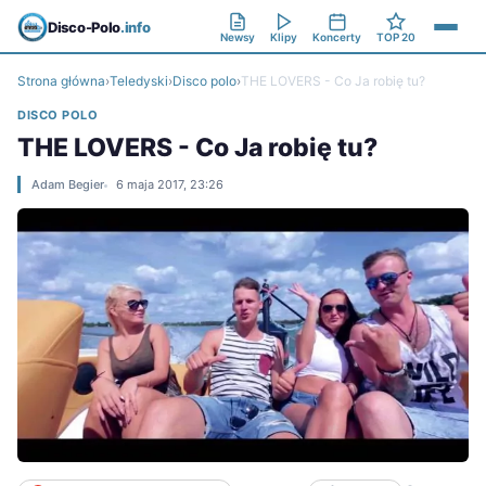
Disco-Polo
.info
Newsy
Klipy
Koncerty
TOP 20
Strona główna
›
Teledyski
›
Disco polo
›
THE LOVERS - Co Ja robię tu?
DISCO POLO
THE LOVERS - Co Ja robię tu?
Adam Begier
6 maja 2017, 23:26