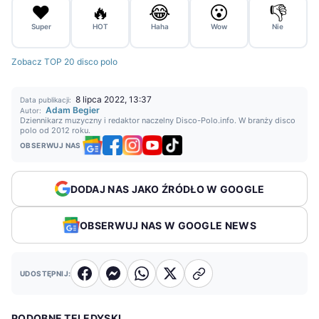
❤️
🔥
😂
😮
👎
Super
HOT
Haha
Wow
Nie
Zobacz TOP 20 disco polo
8 lipca 2022, 13:37
Data publikacji:
Adam Begier
Autor:
Dziennikarz muzyczny i redaktor naczelny Disco-Polo.info. W branży disco
polo od 2012 roku.
OBSERWUJ NAS
DODAJ NAS JAKO ŹRÓDŁO W GOOGLE
OBSERWUJ NAS W GOOGLE NEWS
UDOSTĘPNIJ:
PODOBNE TELEDYSKI