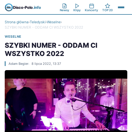
Disco-Polo
.info
Newsy
Klipy
Koncerty
TOP 20
Strona główna
›
Teledyski
›
Weselne
›
SZYBKI NUMER - ODDAM CI WSZYSTKO 2022
WESELNE
SZYBKI NUMER - ODDAM CI
WSZYSTKO 2022
Adam Begier
8 lipca 2022, 13:37