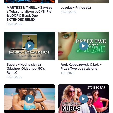
MARTESS & THR!LL - Zawsze
Lovelas - Princessa
z Tobą chciałbym być (Tr!Fle
03.08.2026
& LOOP & Black Due
EXTENDED REMIX)
03.08.2026
Bayera - Kocha się raz
Arek Kopaczewski & Loki -
(Mathew Oldschool 90's
Przez Twe oczy zielone
Remix)
19.11.2022
03.08.2026