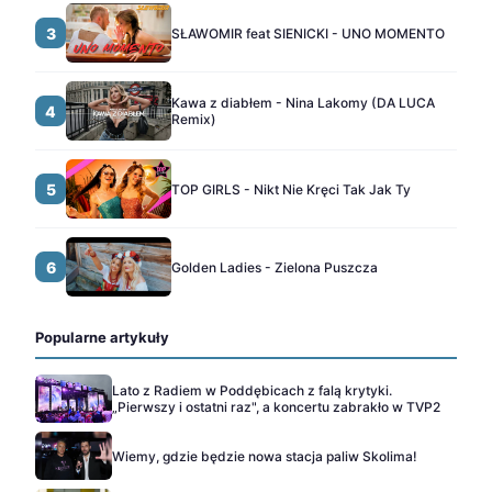
3
SŁAWOMIR feat SIENICKI - UNO MOMENTO
Kawa z diabłem - Nina Lakomy (DA LUCA
4
Remix)
5
TOP GIRLS - Nikt Nie Kręci Tak Jak Ty
6
Golden Ladies - Zielona Puszcza
Popularne artykuły
Lato z Radiem w Poddębicach z falą krytyki.
„Pierwszy i ostatni raz", a koncertu zabrakło w TVP2
Wiemy, gdzie będzie nowa stacja paliw Skolima!