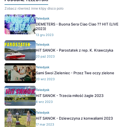
Zobacz również inne klipy disco polo
Teledysk
DEMETERS - Buona Sera Ciao Ciao ?? HIT (LIVE
2023)
13 gru 2023
Teledysk
HiT SANOK - Parostatek z rep. K. Krawczyka
20 paź 2023
Teledysk
Sami Swoi Zieleniec - Przez Twe oczy zielone
20 wrz 2023
Teledysk
HiT SANOK - Trzecia miłość żagle 2023
8 wrz 2023
Teledysk
HiT SANOK - Dziewczyna z konwaliami 2023
17 mar 2023