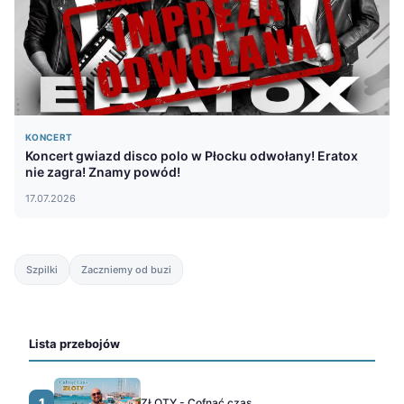
KONCERT
Koncert gwiazd disco polo w Płocku odwołany! Eratox
nie zagra! Znamy powód!
17.07.2026
Szpilki
Zaczniemy od buzi
Lista przebojów
1
ZŁOTY - Cofnąć czas