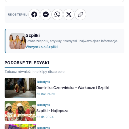
UDOSTĘPNIJ:
Szpilki
Strona zespołu, artykuły, teledyski i najważniejsze informacje.
Wszystko o Szpilki
PODOBNE TELEDYSKI
Zobacz również inne klipy disco polo
Teledysk
Dominika Czerwińska - Warkocze i Szpilki
25 kwi 2025
Teledysk
Szpilki - Najlepsza
22 lis 2024
Teledysk