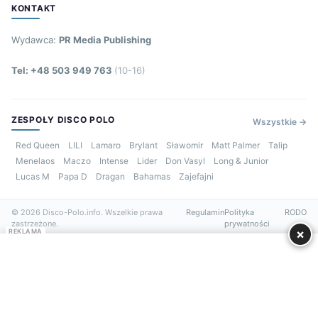
KONTAKT
Wydawca:
PR Media Publishing
Tel: +48 503 949 763
(10-16)
ZESPOŁY DISCO POLO
Wszystkie →
Red Queen
LILI
Lamaro
Brylant
Sławomir
Matt Palmer
Talip
Menelaos
Maczo
Intense
Lider
Don Vasyl
Long & Junior
Lucas M
Papa D
Dragan
Bahamas
Zajefajni
© 2026 Disco-Polo.info. Wszelkie prawa
Regulamin
Polityka
RODO
zastrzeżone.
prywatności
×
REKLAMA