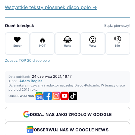
Wszystkie teksty piosenek disco polo →
Oceń teledysk
Bądź pierwszy!
❤️
🔥
😂
😮
👎
Super
HOT
Haha
Wow
Nie
Zobacz TOP 20 disco polo
24 czerwca 2021, 16:17
Data publikacji:
Adam Begier
Autor:
Dziennikarz muzyczny i redaktor naczelny Disco-Polo.info. W branży disco
polo od 2012 roku.
OBSERWUJ NAS
DODAJ NAS JAKO ŹRÓDŁO W GOOGLE
OBSERWUJ NAS W GOOGLE NEWS