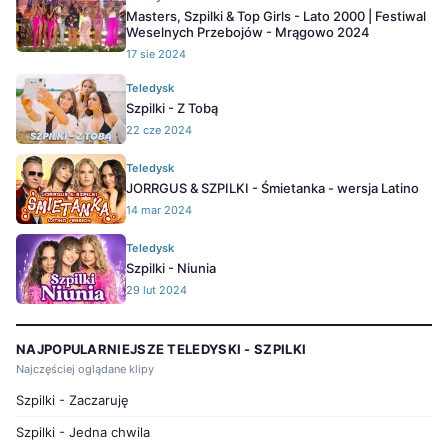
Masters, Szpilki & Top Girls - Lato 2000 | Festiwal
Weselnych Przebojów - Mrągowo 2024
17 sie 2024
Teledysk
Szpilki - Z Tobą
22 cze 2024
Teledysk
JORRGUS & SZPILKI - Śmietanka - wersja Latino
14 mar 2024
Teledysk
Szpilki - Niunia
29 lut 2024
NAJPOPULARNIEJSZE TELEDYSKI - SZPILKI
Najczęściej oglądane klipy
Szpilki - Zaczaruję
Szpilki - Jedna chwila