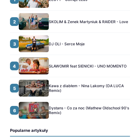
2
SKOLIM & Zenek Martyniuk & RAIDER - Love
3
DJ OLI - Serce Moje
4
SŁAWOMIR feat SIENICKI - UNO MOMENTO
Kawa z diabłem - Nina Lakomy (DA LUCA
5
Remix)
Dystans - Co za noc (Mathew Oldschool 90's
6
Remix)
Popularne artykuły