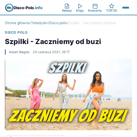
Disco-Polo
.info
Newsy
Klipy
Koncerty
TOP 20
Strona główna
›
Teledyski
›
Disco polo
›
Szpilki - Zaczniemy od buzi
DISCO POLO
Szpilki - Zaczniemy od buzi
Adam Begier
24 czerwca 2021, 16:17