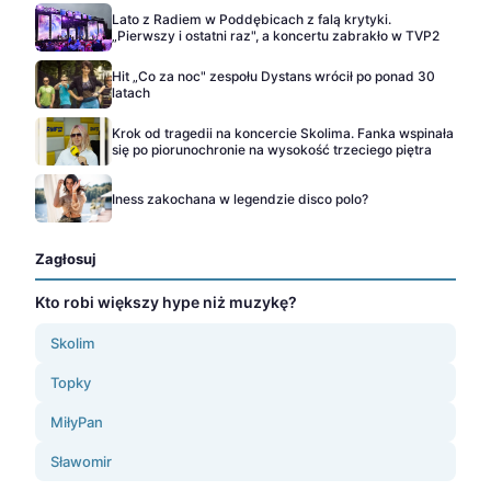
Lato z Radiem w Poddębicach z falą krytyki.
„Pierwszy i ostatni raz", a koncertu zabrakło w TVP2
Hit „Co za noc" zespołu Dystans wrócił po ponad 30
latach
Krok od tragedii na koncercie Skolima. Fanka wspinała
się po piorunochronie na wysokość trzeciego piętra
Iness zakochana w legendzie disco polo?
Zagłosuj
Kto robi większy hype niż muzykę?
Skolim
Topky
MiłyPan
Sławomir