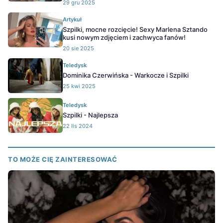
29 gru 2025
Artykuł
Szpilki, mocne rozcięcie! Sexy Marlena Sztando
kusi nowym zdjęciem i zachwyca fanów!
20 sie 2025
Teledysk
Dominika Czerwińska - Warkocze i Szpilki
25 kwi 2025
Teledysk
Szpilki - Najlepsza
22 lis 2024
TO MOŻE CIĘ ZAINTERESOWAĆ