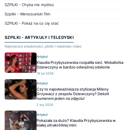
SZPILKI - Chyba nie myślisz
Szpilki - Wenezuelski film
SZPILKI - Pokaż na co cię stać
SZPILKI - ARTYKUŁY I TELEDYSKI
Najnowsze wiadomości, plotki i materiały video
Artykuł
Klaudia Przybyszewska rozpaliła sieć. Wokalistka
Dziewczyny w bardzo odważnej odsłonie
19 lut 2026
Artykuł
Czy to najodważniejsza stylizacja Mileny
Grzywacz z zespołu Dziewczyny? Dekolt
numerem jeden na zdjęciu!
2 sty 2026
Artykuł
Pokazała za dużo? Klaudia Przybyszewska w
białej ultrakrótkiej mini