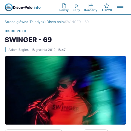
Disco-Polo
.info
Newsy
Klipy
Koncerty
TOP 20
Strona główna
›
Teledyski
›
Disco polo
›
SWINGER - 69
DISCO POLO
SWINGER - 69
Adam Begier
18 grudnia 2019, 18:47