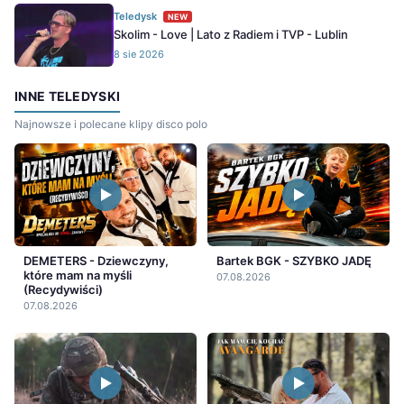
Teledysk
NEW
Skolim - Love | Lato z Radiem i TVP - Lublin
8 sie 2026
INNE TELEDYSKI
Najnowsze i polecane klipy disco polo
DEMETERS - Dziewczyny,
Bartek BGK - SZYBKO JADĘ
które mam na myśli
07.08.2026
(Recydywiści)
07.08.2026