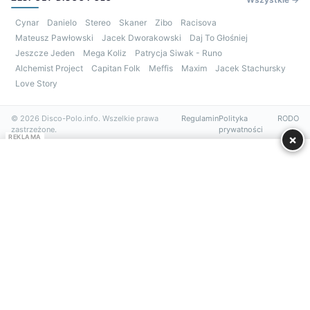
Cynar
Danielo
Stereo
Skaner
Zibo
Racisova
Mateusz Pawłowski
Jacek Dworakowski
Daj To Głośniej
Jeszcze Jeden
Mega Koliz
Patrycja Siwak - Runo
Alchemist Project
Capitan Folk
Meffis
Maxim
Jacek Stachursky
Love Story
© 2026 Disco-Polo.info. Wszelkie prawa
Regulamin
Polityka
RODO
zastrzeżone.
prywatności
×
REKLAMA