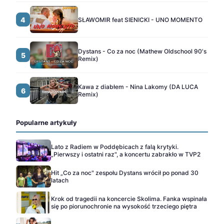
4
SŁAWOMIR feat SIENICKI - UNO MOMENTO
Dystans - Co za noc (Mathew Oldschool 90's
5
Remix)
Kawa z diabłem - Nina Lakomy (DA LUCA
6
Remix)
Popularne artykuły
Lato z Radiem w Poddębicach z falą krytyki.
„Pierwszy i ostatni raz", a koncertu zabrakło w TVP2
Hit „Co za noc" zespołu Dystans wrócił po ponad 30
latach
Krok od tragedii na koncercie Skolima. Fanka wspinała
się po piorunochronie na wysokość trzeciego piętra