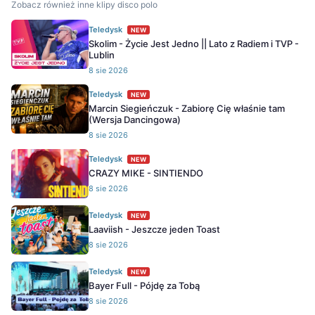
Zobacz również inne klipy disco polo
Teledysk
NEW
Skolim - Życie Jest Jedno || Lato z Radiem i TVP -
Lublin
8 sie 2026
Teledysk
NEW
Marcin Siegieńczuk - Zabiorę Cię właśnie tam
(Wersja Dancingowa)
8 sie 2026
Teledysk
NEW
CRAZY MIKE - SINTIENDO
8 sie 2026
Teledysk
NEW
Laaviish - Jeszcze jeden Toast
8 sie 2026
Teledysk
NEW
Bayer Full - Pójdę za Tobą
8 sie 2026