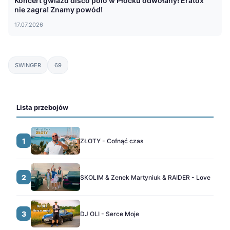
Koncert gwiazd disco polo w Płocku odwołany! Eratox
nie zagra! Znamy powód!
17.07.2026
SWINGER
69
Lista przebojów
1
ZŁOTY - Cofnąć czas
2
SKOLIM & Zenek Martyniuk & RAIDER - Love
3
DJ OLI - Serce Moje