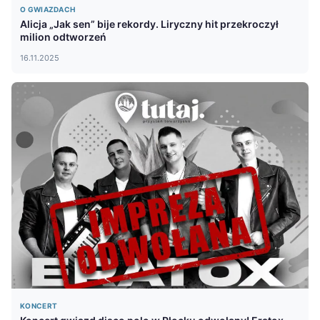
O GWIAZDACH
Alicja „Jak sen” bije rekordy. Liryczny hit przekroczył
milion odtworzeń
16.11.2025
KONCERT