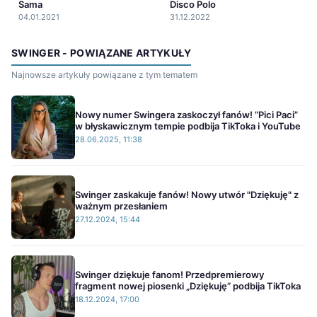
Sama
Disco Polo
04.01.2021
31.12.2022
SWINGER - POWIĄZANE ARTYKUŁY
Najnowsze artykuły powiązane z tym tematem
Nowy numer Swingera zaskoczył fanów! ”Pici Paci”
w błyskawicznym tempie podbija TikToka i YouTube
28.06.2025, 11:38
Swinger zaskakuje fanów! Nowy utwór "Dziękuję" z
ważnym przesłaniem
27.12.2024, 15:44
Swinger dziękuje fanom! Przedpremierowy
fragment nowej piosenki „Dziękuję” podbija TikToka
18.12.2024, 17:00