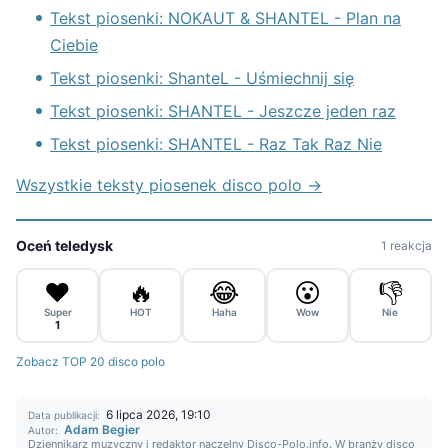
Tekst piosenki: NOKAUT & SHANTEL - Plan na
Ciebie
Tekst piosenki: ShanteL - Uśmiechnij się
Tekst piosenki: SHANTEL - Jeszcze jeden raz
Tekst piosenki: SHANTEL - Raz Tak Raz Nie
Wszystkie teksty piosenek disco polo →
Oceń teledysk
1 reakcja
❤️
🔥
😂
😮
👎
Super
HOT
Haha
Wow
Nie
1
Zobacz TOP 20 disco polo
6 lipca 2026, 19:10
Data publikacji:
Adam Begier
Autor:
Dziennikarz muzyczny i redaktor naczelny Disco-Polo.info. W branży disco