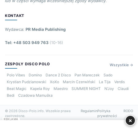
lub w części wymaga wcześniejszej zgody wydawcy.
KONTAKT
Wydawca:
PR Media Publishing
Tel: +48 503 949 763
(10-16)
ZESPOŁY DISCO POLO
Wszystkie →
Polo Vibes
Domino
Dance 2 Disco
Pan Mareczek
Sado
Krystian Pudzianowski
XoXo
Marcin Czerwiński
La Tija
Verdis
Beat Magic
Kapela Roy
Maestro
SUMMER NIGHT
N’Joy
Claudi
Bedi
Czadowa Mamuśka
© 2026 Disco-Polo.info. Wszelkie prawa
Regulamin
Polityka
RODO
zastrzeżone.
prywatności
×
REKLAMA