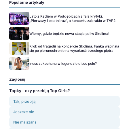
Popularne artykuły
Lato z Radiem w Poddębicach z falą krytyki.
„Pierwszy i ostatni raz", a koncertu zabrakło w TVP2
Wiemy, gdzie będzie nowa stacja paliw Skolima!
Krok od tragedii na koncercie Skolima. Fanka wspinała
się po piorunochronie na wysokość trzeciego piętra
Iness zakochana w legendzie disco polo?
Zagłosuj
Topky – czy przebiją Top Girls?
Tak, przebiją
Jeszcze nie
Nie ma szans