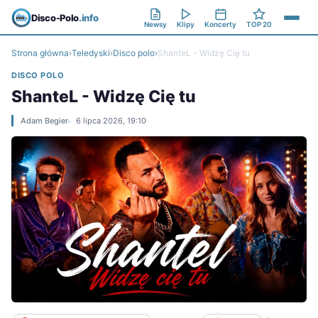
Disco-Polo
.info
Newsy
Klipy
Koncerty
TOP 20
Strona główna
›
Teledyski
›
Disco polo
›
ShanteL - Widzę Cię tu
DISCO POLO
ShanteL - Widzę Cię tu
Adam Begier
6 lipca 2026, 19:10