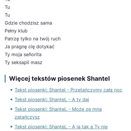
Tu
Tu
Gdzie chodzisz sama
Pełny klub
Patrzę tylko na twój ruch
Ja pragnę cię dotykać
Ty moja señorita
Ty seksapil masz
Więcej tekstów piosenek Shantel
Tekst piosenki: Shantel - Przetańczymy całą noc
Tekst piosenki: ShanteL - A ty daj
Tekst piosenki: ShanteL - Może ze mną
zatańczysz
Tekst piosenki: ShanteL - A ja tak a Ty nie