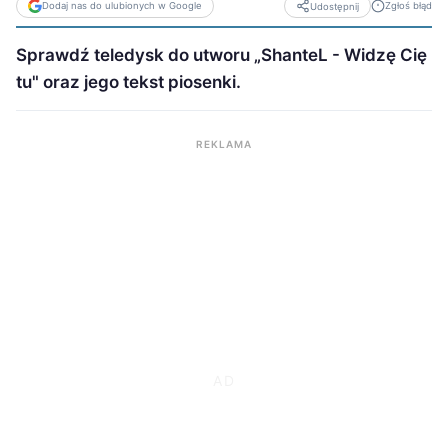
Dodaj nas do ulubionych w Google
Zgłoś błąd
Udostępnij
Sprawdź teledysk do utworu „ShanteL - Widzę Cię
tu" oraz jego tekst piosenki.
REKLAMA