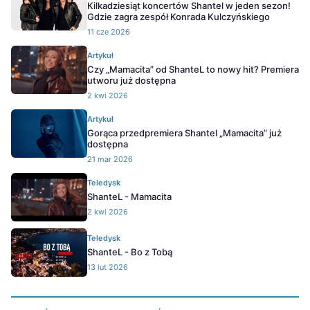
Kilkadziesiąt koncertów Shantel w jeden sezon!
Gdzie zagra zespół Konrada Kulczyńskiego
11 cze 2026
Artykuł
Czy „Mamacita” od ShanteL to nowy hit? Premiera
utworu już dostępna
2 kwi 2026
Artykuł
Gorąca przedpremiera Shantel „Mamacita” już
dostępna
21 mar 2026
Teledysk
ShanteL - Mamacita
2 kwi 2026
Teledysk
ShanteL - Bo z Tobą
13 lut 2026