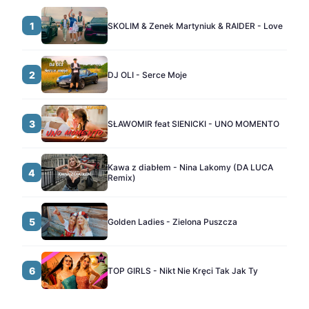
1
SKOLIM & Zenek Martyniuk & RAIDER - Love
2
DJ OLI - Serce Moje
3
SŁAWOMIR feat SIENICKI - UNO MOMENTO
Kawa z diabłem - Nina Lakomy (DA LUCA
4
Remix)
5
Golden Ladies - Zielona Puszcza
6
TOP GIRLS - Nikt Nie Kręci Tak Jak Ty