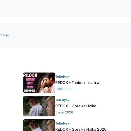
rmacje.
Teledysk
REDOX - Taniec nasz trw
2 kwi 2026
Teledysk
REDOX - Góralka Halka
5 mar 2026
Teledysk
REDOX - Góralka Halka 2026