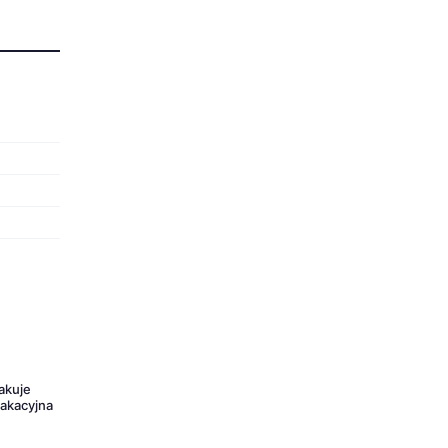
akuje
wakacyjna