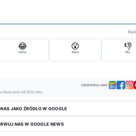
Bądź
😂
😮
👎
Haha
Wow
Nie
OBSERWUJ NAS
ży disco polo od 2012 roku.
 NAS JAKO ŹRÓDŁO W GOOGLE
ERWUJ NAS W GOOGLE NEWS