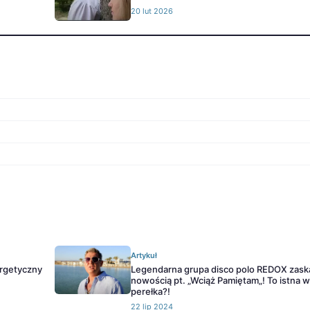
20 lut 2026
Artykuł
ergetyczny
Legendarna grupa disco polo REDOX zask
nowością pt. „Wciąż Pamiętam„! To istna 
perełka?!
22 lip 2024