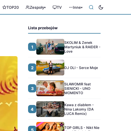
TOP20
Zespoły
TV
Inne
▾
▾
Lista przebojów
SKOLIM & Zenek
1
Martyniuk & RAIDER -
Love
2
DJ OLI - Serce Moje
SŁAWOMIR feat
3
SIENICKI - UNO
MOMENTO
Kawa z diabłem -
4
Nina Lakomy (DA
LUCA Remix)
TOP GIRLS - Nikt Nie
5