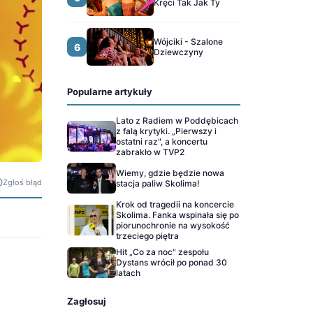
Kręci Tak Jak Ty
Wójciki - Szalone
6
Dziewczyny
Popularne artykuły
Lato z Radiem w Poddębicach
z falą krytyki. „Pierwszy i
ostatni raz", a koncertu
zabrakło w TVP2
Wiemy, gdzie będzie nowa
Zgłoś błąd
stacja paliw Skolima!
Krok od tragedii na koncercie
Skolima. Fanka wspinała się po
piorunochronie na wysokość
trzeciego piętra
Hit „Co za noc" zespołu
Dystans wrócił po ponad 30
latach
Zagłosuj