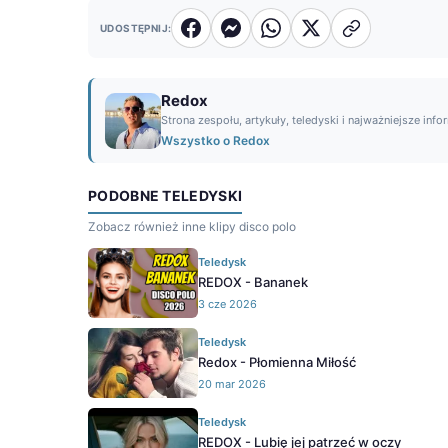
UDOSTĘPNIJ:
Redox
Strona zespołu, artykuły, teledyski i najważniejsze info
Wszystko o Redox
PODOBNE TELEDYSKI
Zobacz również inne klipy disco polo
Teledysk
REDOX - Bananek
3 cze 2026
Teledysk
Redox - Płomienna Miłość
20 mar 2026
Teledysk
REDOX - Lubię jej patrzeć w oczy