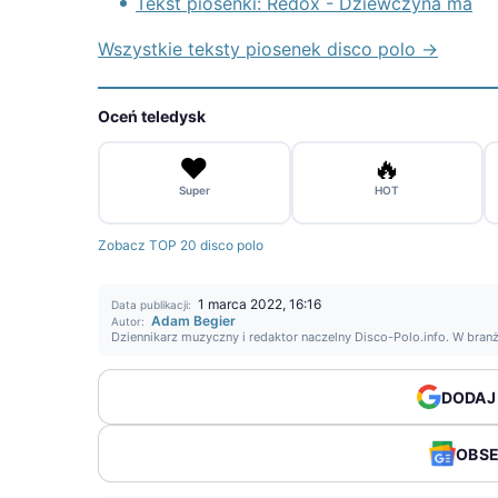
Tekst piosenki: Redox - Dziewczyna ma
Wszystkie teksty piosenek disco polo →
Oceń teledysk
❤️
🔥
Super
HOT
Zobacz TOP 20 disco polo
1 marca 2022, 16:16
Data publikacji:
Adam Begier
Autor:
Dziennikarz muzyczny i redaktor naczelny Disco-Polo.info. W bran
DODAJ
OBS