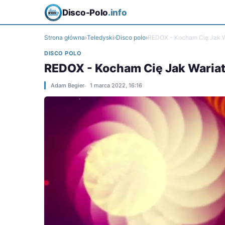
Disco-Polo
.info
Strona główna
›
Teledyski
›
Disco polo
›
REDOX - Kocham Cię Jak W
DISCO POLO
REDOX - Kocham Cię Jak Waria
Adam Begier
1 marca 2022, 16:16