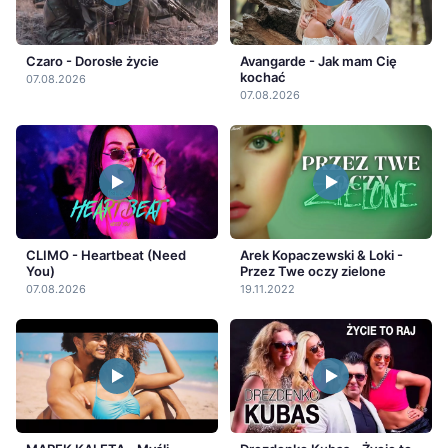
Czaro - Dorosłe życie
Avangarde - Jak mam Cię
kochać
07.08.2026
07.08.2026
CLIMO - Heartbeat (Need
Arek Kopaczewski & Loki -
You)
Przez Twe oczy zielone
07.08.2026
19.11.2022