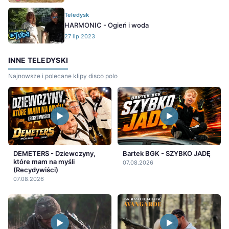
Teledysk
HARMONIC - Ogień i woda
27 lip 2023
INNE TELEDYSKI
Najnowsze i polecane klipy disco polo
DEMETERS - Dziewczyny,
Bartek BGK - SZYBKO JADĘ
które mam na myśli
07.08.2026
(Recydywiści)
07.08.2026