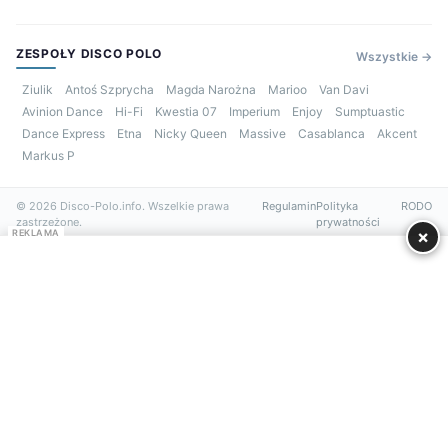
ZESPOŁY DISCO POLO
Wszystkie →
Ziulik
Antoś Szprycha
Magda Narożna
Marioo
Van Davi
Avinion Dance
Hi-Fi
Kwestia 07
Imperium
Enjoy
Sumptuastic
Dance Express
Etna
Nicky Queen
Massive
Casablanca
Akcent
Markus P
© 2026 Disco-Polo.info. Wszelkie prawa
Regulamin
Polityka
RODO
zastrzeżone.
prywatności
×
REKLAMA