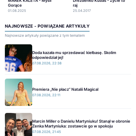
MAREK KALETA - Myśli
Drezdenko Kubas - Życie to
Gorące
raj
01.08.2025
25.04.2017
NAJNOWSZE - POWIĄZANE ARTYKUŁY
Najnowsze artykuły powiązane z tym tematem
Doda kazała mu sprzedawać kiełbasę. Skolim
odpowiedział jej!
07.08.2026, 22:38
Premiera „Nie płacz” Natalii Magical
07.08.2026, 22:11
Marcin Miller o Danielu Martyniuku! Stanął w obronie
Zenka Martyniuka: zostawcie go w spokoju
07.08.2026, 21:45