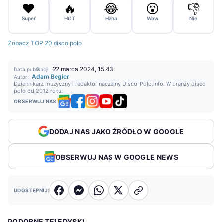
❤️
🔥
😂
😮
👎
Super
HOT
Haha
Wow
Nie
Zobacz TOP 20 disco polo
22 marca 2024, 15:43
Data publikacji:
Adam Begier
Autor:
Dziennikarz muzyczny i redaktor naczelny Disco-Polo.info. W branży disco
polo od 2012 roku.
OBSERWUJ NAS
DODAJ NAS JAKO ŹRÓDŁO W GOOGLE
OBSERWUJ NAS W GOOGLE NEWS
UDOSTĘPNIJ:
PODOBNE TELEDYSKI