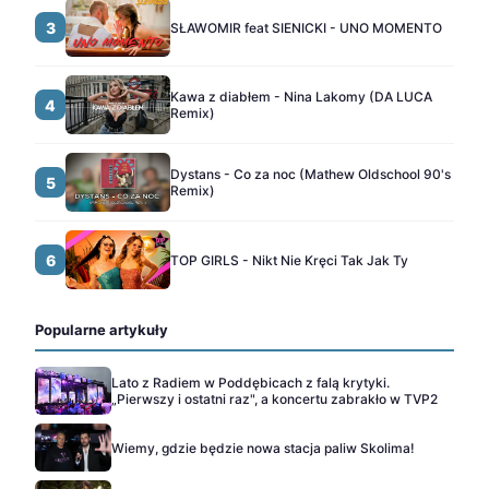
3
SŁAWOMIR feat SIENICKI - UNO MOMENTO
Kawa z diabłem - Nina Lakomy (DA LUCA
4
Remix)
Dystans - Co za noc (Mathew Oldschool 90's
5
Remix)
6
TOP GIRLS - Nikt Nie Kręci Tak Jak Ty
Popularne artykuły
Lato z Radiem w Poddębicach z falą krytyki.
„Pierwszy i ostatni raz", a koncertu zabrakło w TVP2
Wiemy, gdzie będzie nowa stacja paliw Skolima!