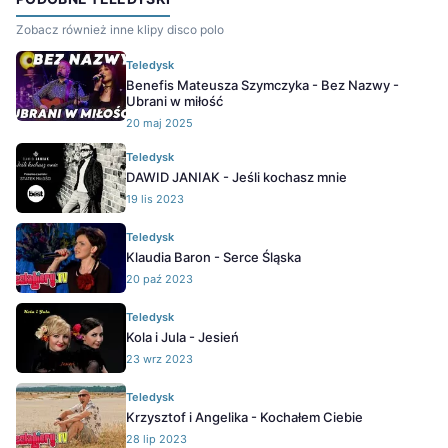
Zobacz również inne klipy disco polo
Teledysk
Benefis Mateusza Szymczyka - Bez Nazwy -
Ubrani w miłość
20 maj 2025
Teledysk
DAWID JANIAK - Jeśli kochasz mnie
19 lis 2023
Teledysk
Klaudia Baron - Serce Śląska
20 paź 2023
Teledysk
Kola i Jula - Jesień
23 wrz 2023
Teledysk
Krzysztof i Angelika - Kochałem Ciebie
28 lip 2023