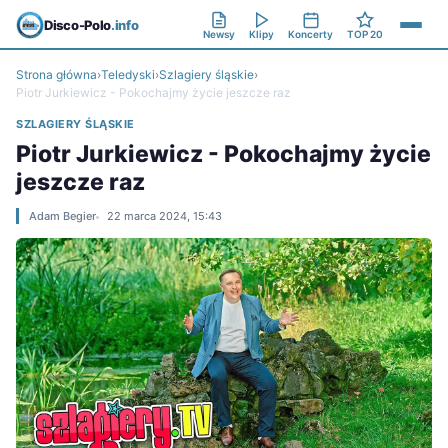
Disco-Polo
.info
Newsy
Klipy
Koncerty
TOP 20
Strona główna
›
Teledyski
›
Szlagiery śląskie
›
Piotr Jurkiewicz - Pokochajmy życie jeszcze raz
SZLAGIERY ŚLĄSKIE
Piotr Jurkiewicz - Pokochajmy życie
jeszcze raz
Adam Begier
22 marca 2024, 15:43