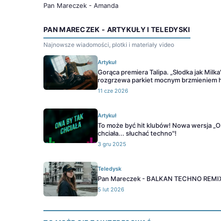
Pan Mareczek - Amanda
PAN MARECZEK - ARTYKUŁY I TELEDYSKI
Najnowsze wiadomości, plotki i materiały video
Artykuł
Gorąca premiera Talipa. „Słodka jak Milka
rozgrzewa parkiet mocnym brzmieniem 
11 cze 2026
Artykuł
To może być hit klubów! Nowa wersja „O
chciała... słuchać techno"!
3 gru 2025
Teledysk
Pan Mareczek - BALKAN TECHNO REMI
5 lut 2026