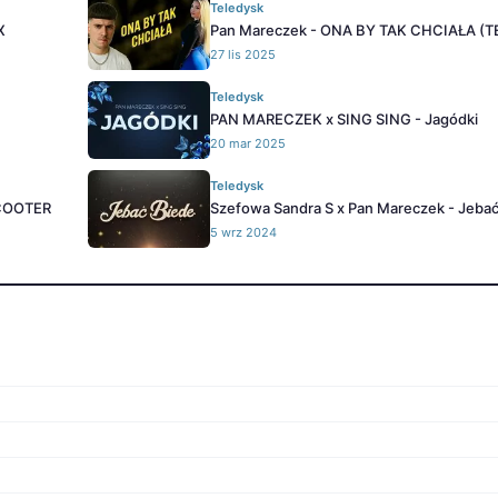
Teledysk
X
Pan Mareczek - ONA BY TAK CHCIAŁA (
27 lis 2025
Teledysk
PAN MARECZEK x SING SING - Jagódki
20 mar 2025
Teledysk
 SCOOTER
Szefowa Sandra S x Pan Mareczek - Jeba
5 wrz 2024