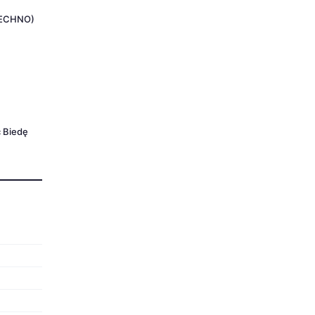
TECHNO)
ć Biedę