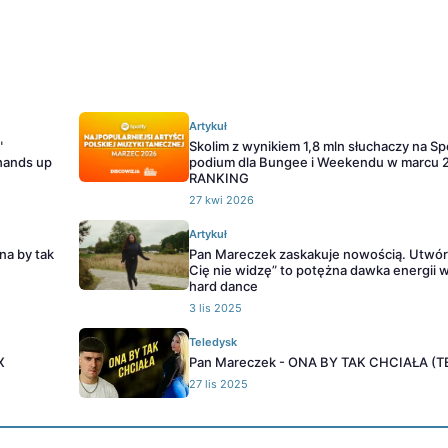
Artykuł
"
Skolim z wynikiem 1,8 mln słuchaczy na Spo
hands up
podium dla Bungee i Weekendu w marcu 2
RANKING
27 kwi 2026
Artykuł
na by tak
Pan Mareczek zaskakuje nowością. Utwó
Cię nie widzę” to potężna dawka energii w
hard dance
3 lis 2025
Teledysk
X
Pan Mareczek - ONA BY TAK CHCIAŁA (
27 lis 2025