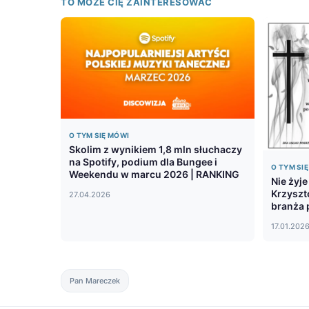
TO MOŻE CIĘ ZAINTERESOWAĆ
O TYM SIĘ MÓWI
Skolim z wynikiem 1,8 mln słuchaczy
na Spotify, podium dla Bungee i
O TYM SI
Weekendu w marcu 2026 | RANKING
Nie żyj
Krzyszto
27.04.2026
branża 
17.01.202
Pan Mareczek