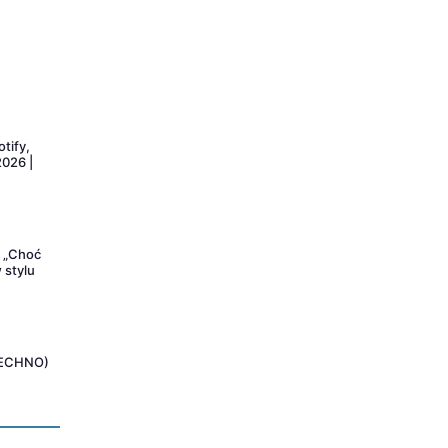
tify,
026 |
r „Choć
 stylu
TECHNO)