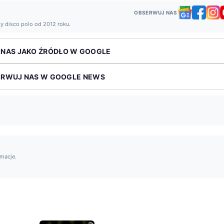
OBSERWUJ NAS
ży disco polo od 2012 roku.
 NAS JAKO ŹRÓDŁO W GOOGLE
ERWUJ NAS W GOOGLE NEWS
rmacje.