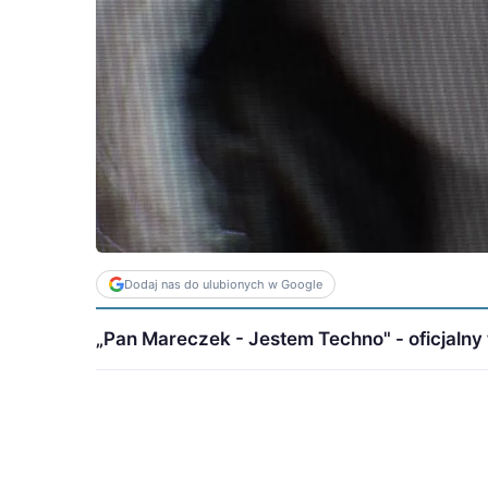
Dodaj nas do ulubionych w Google
„Pan Mareczek - Jestem Techno" - oficjalny 