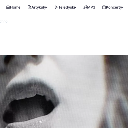
Home
Artykuły
Teledyski
MP3
Koncerty
▾
▾
▾
echno