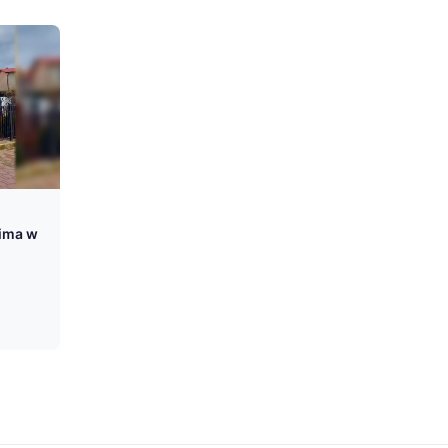
lima w