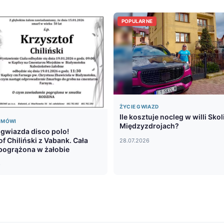
POPULARNE
ŻYCIE GWIAZD
Ile kosztuje nocleg w willi Sko
Ę MÓWI
Międzyzdrojach?
e gwiazda disco polo!
f Chiliński z Vabank. Cała
28.07.2026
pogrążona w żałobie
6