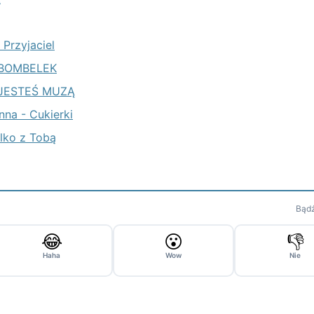
 Przyjaciel
- BOMBELEK
- JESTEŚ MUZĄ
nna - Cukierki
ylko z Tobą
Bądź
😂
😮
👎
Haha
Wow
Nie