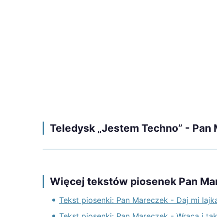
Teledysk „Jestem Techno” - Pan
Więcej tekstów piosenek Pan Ma
Tekst piosenki: Pan Mareczek - Daj mi lajk
Tekst piosenki: Pan Mareczek - Wraca i ta