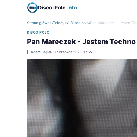
Disco-Polo
.info
Strona główna
›
Teledyski
›
Disco polo
›
Pan Mareczek - Jestem T
DISCO POLO
Pan Mareczek - Jestem Techno
Adam Begier
17 czerwca 2023, 17:55