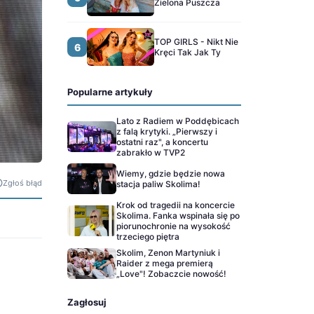
Zielona Puszcza
TOP GIRLS - Nikt Nie
6
Kręci Tak Jak Ty
Popularne artykuły
Lato z Radiem w Poddębicach
z falą krytyki. „Pierwszy i
ostatni raz", a koncertu
zabrakło w TVP2
Wiemy, gdzie będzie nowa
Zgłoś błąd
stacja paliw Skolima!
Krok od tragedii na koncercie
Skolima. Fanka wspinała się po
piorunochronie na wysokość
trzeciego piętra
Skolim, Zenon Martyniuk i
Raider z mega premierą
„Love"! Zobaczcie nowość!
Zagłosuj