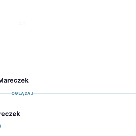
 Mareczek
OGLĄDAJ
reczek
a
k