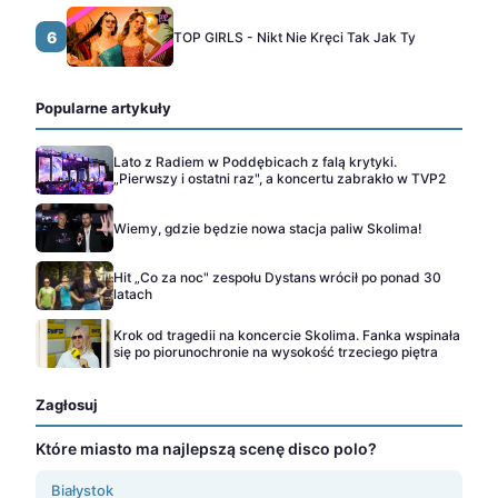
6
TOP GIRLS - Nikt Nie Kręci Tak Jak Ty
Popularne artykuły
Lato z Radiem w Poddębicach z falą krytyki.
„Pierwszy i ostatni raz", a koncertu zabrakło w TVP2
Wiemy, gdzie będzie nowa stacja paliw Skolima!
Hit „Co za noc" zespołu Dystans wrócił po ponad 30
latach
Krok od tragedii na koncercie Skolima. Fanka wspinała
się po piorunochronie na wysokość trzeciego piętra
Zagłosuj
Które miasto ma najlepszą scenę disco polo?
Białystok