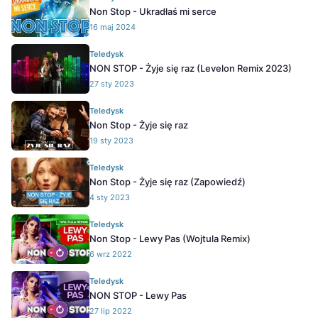
Non Stop - Ukradłaś mi serce
16 maj 2024
Teledysk
NON STOP - Żyje się raz (Levelon Remix 2023)
27 sty 2023
Teledysk
Non Stop - Żyje się raz
19 sty 2023
Teledysk
Non Stop - Żyje się raz (Zapowiedź)
4 sty 2023
Teledysk
Non Stop - Lewy Pas (Wojtula Remix)
6 wrz 2022
Teledysk
NON STOP - Lewy Pas
27 lip 2022