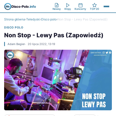
Disco-Polo
.info
Newsy
Klipy
Koncerty
TOP 20
Strona główna
›
Teledyski
›
Disco polo
›
Non Stop - Lewy Pas (Zapowiedź)
DISCO POLO
Non Stop - Lewy Pas (Zapowiedź)
Adam Begier
20 lipca 2022, 13:19