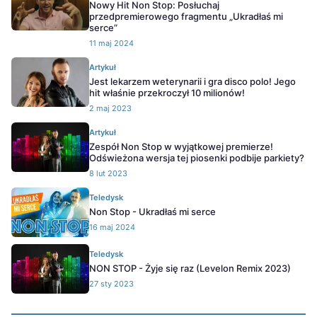
Nowy Hit Non Stop: Posłuchaj
przedpremierowego fragmentu „Ukradłaś mi
serce”
11 maj 2024
Artykuł
Jest lekarzem weterynarii i gra disco polo! Jego
hit właśnie przekroczył 10 milionów!
2 maj 2023
Artykuł
Zespół Non Stop w wyjątkowej premierze!
Odświeżona wersja tej piosenki podbije parkiety?
8 lut 2023
Teledysk
Non Stop - Ukradłaś mi serce
16 maj 2024
Teledysk
NON STOP - Żyje się raz (Levelon Remix 2023)
27 sty 2023