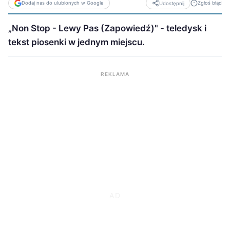
Dodaj nas do ulubionych w Google
Zgłoś błąd
Udostępnij
„Non Stop - Lewy Pas (Zapowiedź)" - teledysk i
tekst piosenki w jednym miejscu.
REKLAMA