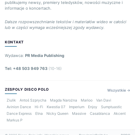
publikujemy newsy, premiery teledysków, nowości muzyczne i
informacje o koncertach.
Dalsze rozpowszechnianie tekstów i materiałów wideo w całości
lub w części wymaga wcześniejszej zgody wydawcy.
KONTAKT
Wydawca:
PR Media Publishing
Tel: +48 503 949 763
(10-16)
ZESPOŁY DISCO POLO
Wszystkie →
Ziulik
Antoś Szprycha
Magda Narożna
Marioo
Van Davi
Avinion Dance
Hi-Fi
Kwestia 07
Imperium
Enjoy
Sumptuastic
Dance Express
Etna
Nicky Queen
Massive
Casablanca
Akcent
Markus P