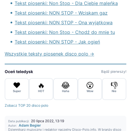
Tekst piosenki: Non Stop - Dla Ciebie maleńka
Tekst piosenki: NON STOP - Wciskam gaz
Tekst piosenki: NON STOP - Ona wyjątkowa
Tekst piosenki: Non Stop - Chodź do mnie tu
Tekst piosenki: NON STOP - Jak ogień
Wszystkie teksty piosenek disco polo →
Oceń teledysk
Bądź pierwszy!
❤️
🔥
😂
😮
👎
Super
HOT
Haha
Wow
Nie
Zobacz TOP 20 disco polo
20 lipca 2022, 13:19
Data publikacji:
Adam Begier
Autor:
Dziennikarz muzyczny i redaktor naczelny Disco-Polo.info. W branży disco