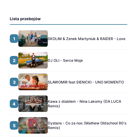
Lista przebojów
1
SKOLIM & Zenek Martyniuk & RAIDER - Love
2
DJ OLI - Serce Moje
3
SŁAWOMIR feat SIENICKI - UNO MOMENTO
Kawa z diabłem - Nina Lakomy (DA LUCA
4
Remix)
Dystans - Co za noc (Mathew Oldschool 90's
5
Remix)