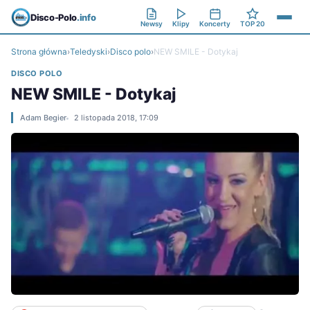
Disco-Polo
.info
Newsy
Klipy
Koncerty
TOP 20
Strona główna
›
Teledyski
›
Disco polo
›
NEW SMILE - Dotykaj
DISCO POLO
NEW SMILE - Dotykaj
Adam Begier
2 listopada 2018, 17:09