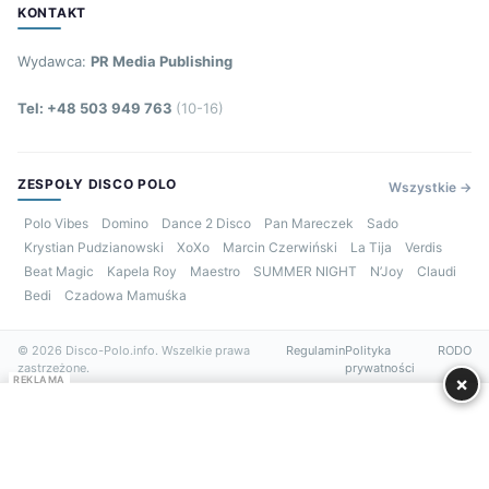
KONTAKT
Wydawca:
PR Media Publishing
Tel: +48 503 949 763
(10-16)
ZESPOŁY DISCO POLO
Wszystkie →
Polo Vibes
Domino
Dance 2 Disco
Pan Mareczek
Sado
Krystian Pudzianowski
XoXo
Marcin Czerwiński
La Tija
Verdis
Beat Magic
Kapela Roy
Maestro
SUMMER NIGHT
N’Joy
Claudi
Bedi
Czadowa Mamuśka
© 2026 Disco-Polo.info. Wszelkie prawa
Regulamin
Polityka
RODO
zastrzeżone.
prywatności
×
REKLAMA