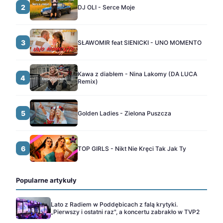
2
DJ OLI - Serce Moje
3
SŁAWOMIR feat SIENICKI - UNO MOMENTO
Kawa z diabłem - Nina Lakomy (DA LUCA
4
Remix)
5
Golden Ladies - Zielona Puszcza
6
TOP GIRLS - Nikt Nie Kręci Tak Jak Ty
Popularne artykuły
Lato z Radiem w Poddębicach z falą krytyki.
„Pierwszy i ostatni raz", a koncertu zabrakło w TVP2