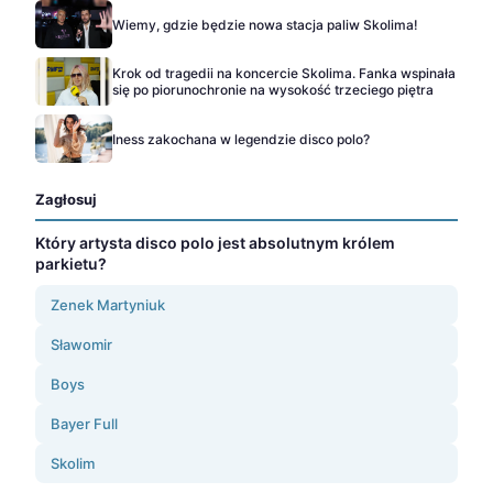
Wiemy, gdzie będzie nowa stacja paliw Skolima!
Krok od tragedii na koncercie Skolima. Fanka wspinała
się po piorunochronie na wysokość trzeciego piętra
Iness zakochana w legendzie disco polo?
Zagłosuj
Który artysta disco polo jest absolutnym królem
parkietu?
Zenek Martyniuk
Sławomir
Boys
Bayer Full
Skolim