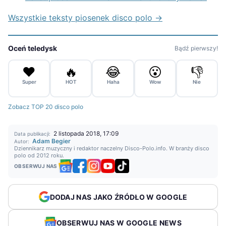
Wszystkie teksty piosenek disco polo →
Oceń teledysk
Bądź pierwszy!
❤️
🔥
😂
😮
👎
Super
HOT
Haha
Wow
Nie
Zobacz TOP 20 disco polo
2 listopada 2018, 17:09
Data publikacji:
Adam Begier
Autor:
Dziennikarz muzyczny i redaktor naczelny Disco-Polo.info. W branży disco
polo od 2012 roku.
OBSERWUJ NAS
DODAJ NAS JAKO ŹRÓDŁO W GOOGLE
OBSERWUJ NAS W GOOGLE NEWS