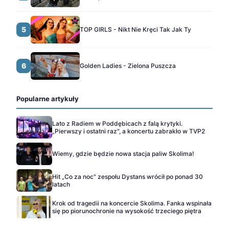
5
TOP GIRLS - Nikt Nie Kręci Tak Jak Ty
6
Golden Ladies - Zielona Puszcza
Popularne artykuły
Lato z Radiem w Poddębicach z falą krytyki.
„Pierwszy i ostatni raz", a koncertu zabrakło w TVP2
Wiemy, gdzie będzie nowa stacja paliw Skolima!
Hit „Co za noc" zespołu Dystans wrócił po ponad 30
latach
Krok od tragedii na koncercie Skolima. Fanka wspinała
się po piorunochronie na wysokość trzeciego piętra