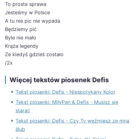
To prosta sprawa
Jesteśmy w Polsce
A tu nie pic nie wypada
Będziemy pić
Byle nie mało
Krąża legendy
Ze kiedyś gdzieś zostało
/2x
Więcej tekstów piosenek Defis
Tekst piosenki: Defis - Niespotykany Kolor
Tekst piosenki: MiłyPan & Defis - Musisz się
starać
Tekst piosenki: Defis - Czy Ty weźmiesz ze mną
ślub