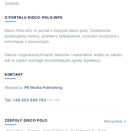
Zespoły
O PORTALU DISCO-POLO.INFO
Disco-Polo.info to portal o muzyce disco polo. Codziennie
publikujemy newsy, premiery teledysków, nowości muzyczne i
informacje o koncertach.
Dalsze rozpowszechnianie tekstów i materiałów wideo w całości
lub w części wymaga wcześniejszej zgody wydawcy.
KONTAKT
Wydawca:
PR Media Publishing
Tel: +48 503 949 763
(10-16)
ZESPOŁY DISCO POLO
Wszystkie →
Polo Vibes
Domino
Dance 2 Disco
Pan Mareczek
Sado