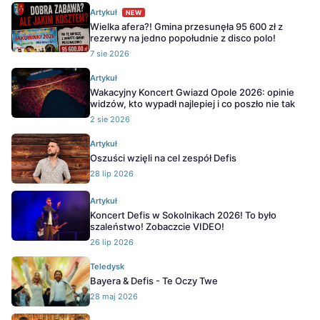
Artykuł
NEW
Wielka afera?! Gmina przesunęła 95 600 zł z
rezerwy na jedno popołudnie z disco polo!
7 sie 2026
Artykuł
Wakacyjny Koncert Gwiazd Opole 2026: opinie
widzów, kto wypadł najlepiej i co poszło nie tak
2 sie 2026
Artykuł
Oszuści wzięli na cel zespół Defis
28 lip 2026
Artykuł
Koncert Defis w Sokolnikach 2026! To było
szaleństwo! Zobaczcie VIDEO!
26 lip 2026
Teledysk
Bayera & Defis - Te Oczy Twe
28 maj 2026