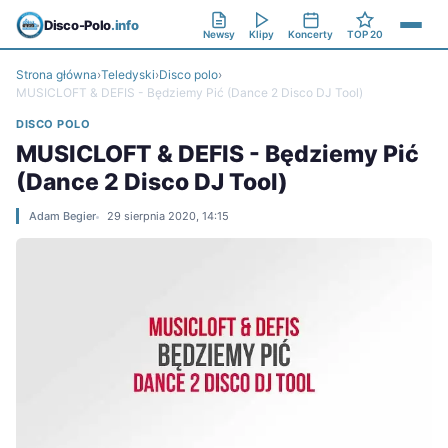
Disco-Polo
.info
Newsy
Klipy
Koncerty
TOP 20
Strona główna
›
Teledyski
›
Disco polo
›
MUSICLOFT & DEFIS - Będziemy Pić (Dance 2 Disco DJ Tool)
DISCO POLO
MUSICLOFT & DEFIS - Będziemy Pić
(Dance 2 Disco DJ Tool)
Adam Begier
29 sierpnia 2020, 14:15