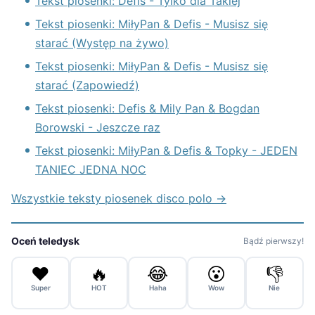
Tekst piosenki: Defis - Tylko dla Takiej
Tekst piosenki: MiłyPan & Defis - Musisz się
starać (Występ na żywo)
Tekst piosenki: MiłyPan & Defis - Musisz się
starać (Zapowiedź)
Tekst piosenki: Defis & Mily Pan & Bogdan
Borowski - Jeszcze raz
Tekst piosenki: MiłyPan & Defis & Topky - JEDEN
TANIEC JEDNA NOC
Wszystkie teksty piosenek disco polo →
Oceń teledysk
Bądź pierwszy!
❤️
🔥
😂
😮
👎
Super
HOT
Haha
Wow
Nie