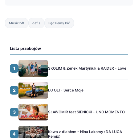
Musicloft
defis
Będziemy Pić
Lista przebojów
1
SKOLIM & Zenek Martyniuk & RAIDER - Love
2
DJ OLI - Serce Moje
3
SŁAWOMIR feat SIENICKI - UNO MOMENTO
Kawa z diabłem - Nina Lakomy (DA LUCA
4
Remix)