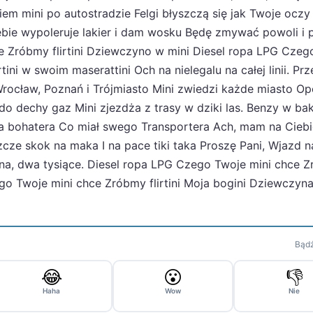
m mini po autostradzie Felgi błyszczą się jak Twoje oczy
iebie wypoleruje lakier i dam wosku Będę zmywać powoli i 
e Zróbmy flirtini Dziewczyno w mini Diesel ropa LPG Czeg
tini w swoim maserattini Och na nielegalu na całej linii. Prz
rocław, Poznań i Trójmiasto Mini zwiedzi każde miasto Ope
do dechy gaz Mini zjezdża z trasy w dziki las. Benzy w ba
aś na bohatera Co miał swego Transportera Ach, mam na Cieb
cze skok na maka I na pace tiki taka Proszę Pani, Wjazd n
ana, dwa tysiące. Diesel ropa LPG Czego Twoje mini chce 
ego Twoje mini chce Zróbmy flirtini Moja bogini Dziewczyn
Bądź
😂
😮
👎
Haha
Wow
Nie