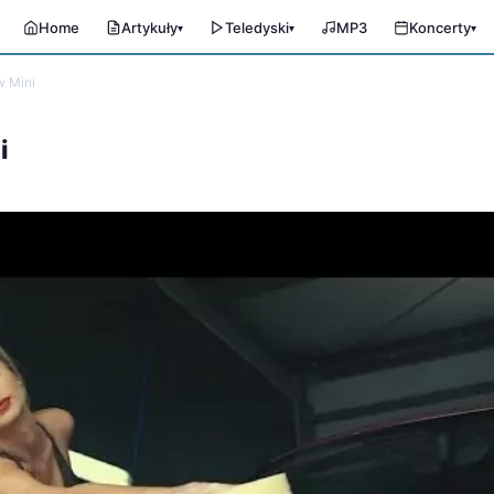
Home
Artykuły
Teledyski
MP3
Koncerty
▾
▾
▾
 Mini
i