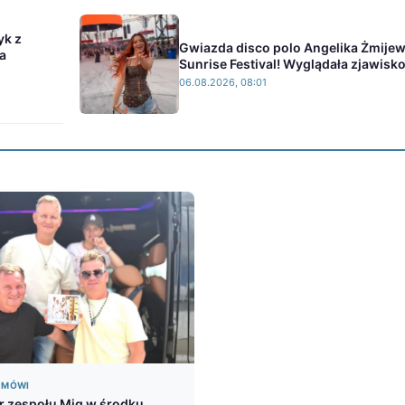
yk z
Gwiazda disco polo Angelika Żmije
a
Sunrise Festival! Wyglądała zjawisk
06.08.2026, 08:01
Ę MÓWI
 zespołu Mig w środku