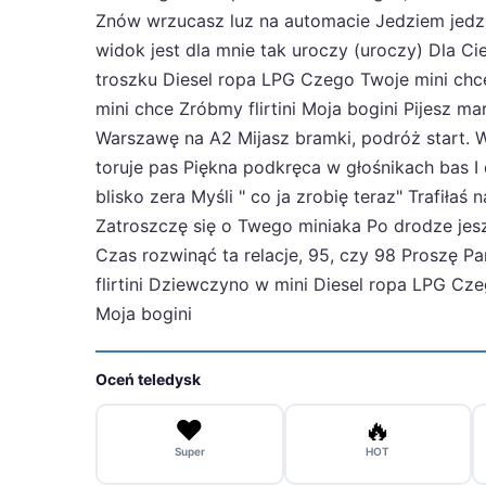
Znów wrzucasz luz na automacie Jedziem jedzie
widok jest dla mnie tak uroczy (uroczy) Dla C
troszku Diesel ropa LPG Czego Twoje mini chc
mini chce Zróbmy flirtini Moja bogini Pijesz mar
Warszawę na A2 Mijasz bramki, podróż start. W
toruje pas Piękna podkręca w głośnikach bas I 
blisko zera Myśli " co ja zrobię teraz" Trafił
Zatroszczę się o Twego miniaka Po drodze jesz
Czas rozwinąć ta relacje, 95, czy 98 Proszę P
flirtini Dziewczyno w mini Diesel ropa LPG Cz
Moja bogini
Oceń teledysk
❤️
🔥
Super
HOT