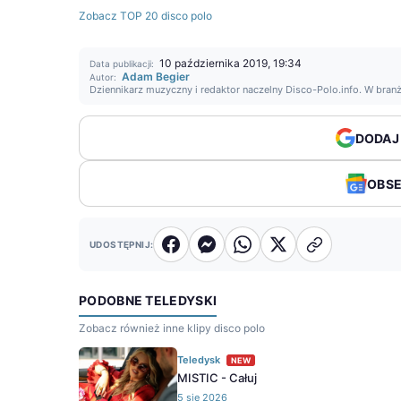
Zobacz TOP 20 disco polo
10 października 2019, 19:34
Data publikacji:
Adam Begier
Autor:
Dziennikarz muzyczny i redaktor naczelny Disco-Polo.info. W bran
DODAJ
OBS
UDOSTĘPNIJ:
PODOBNE TELEDYSKI
Zobacz również inne klipy disco polo
Teledysk
NEW
MISTIC - Całuj
5 sie 2026