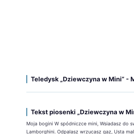
Teledysk „Dziewczyna w Mini” -
Tekst piosenki „Dziewczyna w M
Moja bogini W spódniczce mini, Wsiadasz do s
Lamborghini. Odpalasz wrzucasz gaz, Usta malu