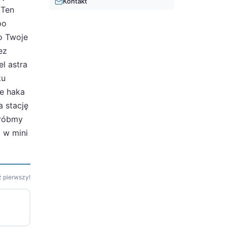
Kontakt
 Ten
po
o Twoje
ez
l astra
ku
ie haka
a stację
Zróbmy
a w mini
 pierwszy!