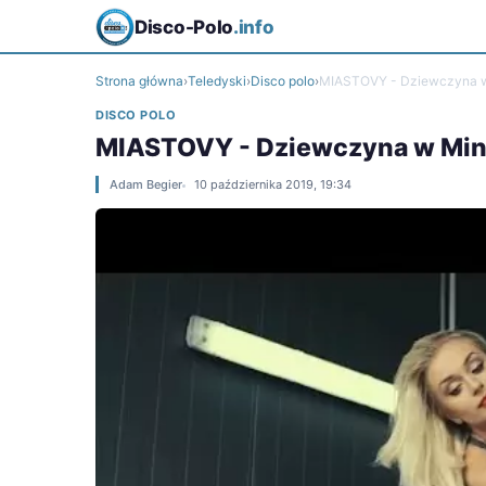
Disco-Polo
.info
Strona główna
›
Teledyski
›
Disco polo
›
MIASTOVY - Dziewczyna w
DISCO POLO
MIASTOVY - Dziewczyna w Min
Adam Begier
10 października 2019, 19:34