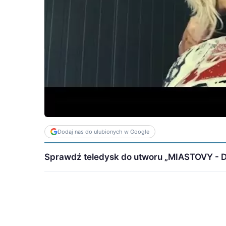
Dodaj nas do ulubionych w Google
Sprawdź teledysk do utworu „MIASTOVY - Dz