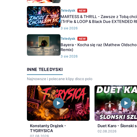
Teledysk
NEW
MARTESS & THR!LL - Zawsze z Tobą chc
(Tr!Fle & LOOP & Black Due EXTENDED 
3 sie 2026
Teledysk
NEW
Bayera - Kocha się raz (Mathew Oldscho
Remix)
3 sie 2026
INNE TELEDYSKI
Najnowsze i polecane klipy disco polo
Konstanty Drążek -
Duet Karo - Ślonski s
TYGRYSICA
02.08.2026
02.08.2026