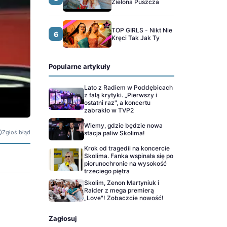
Zielona Puszcza
TOP GIRLS - Nikt Nie
6
Kręci Tak Jak Ty
Popularne artykuły
Lato z Radiem w Poddębicach
z falą krytyki. „Pierwszy i
ostatni raz", a koncertu
zabrakło w TVP2
Wiemy, gdzie będzie nowa
Zgłoś błąd
stacja paliw Skolima!
Krok od tragedii na koncercie
Skolima. Fanka wspinała się po
piorunochronie na wysokość
trzeciego piętra
Skolim, Zenon Martyniuk i
Raider z mega premierą
„Love"! Zobaczcie nowość!
Zagłosuj