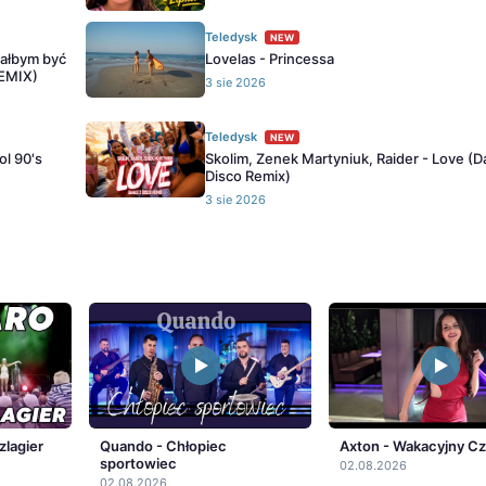
Teledysk
NEW
iałbym być
Lovelas - Princessa
REMIX)
3 sie 2026
Teledysk
NEW
ol 90's
Skolim, Zenek Martyniuk, Raider - Love (
Disco Remix)
3 sie 2026
zlagier
Quando - Chłopiec
Axton - Wakacyjny C
sportowiec
02.08.2026
02.08.2026