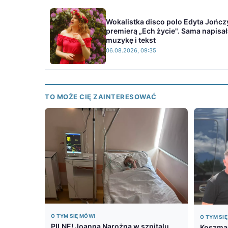
Wokalistka disco polo Edyta Jończ
premierą „Ech życie". Sama napisał
muzykę i tekst
06.08.2026, 09:35
TO MOŻE CIĘ ZAINTERESOWAĆ
O TYM SIĘ MÓWI
O TYM SI
PILNE! Joanna Narożna w szpitalu
Koszmar