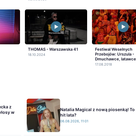
THOMAS - Warszawska 41
Festiwal Weselnych
Przebojów: Urszula -
18.10.2024
Dmuchawce, latawce,
17.08.2018
ecka z
Natalia Magical z nową piosenką! To
włosy w
hit lata?
06.08.2026, 11:01