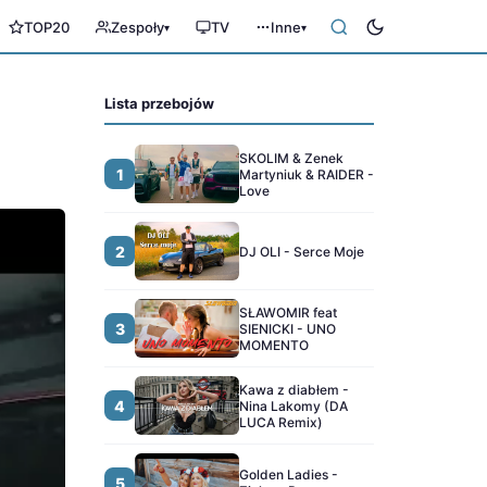
TOP20
Zespoły
TV
Inne
▾
▾
Lista przebojów
SKOLIM & Zenek
1
Martyniuk & RAIDER -
Love
2
DJ OLI - Serce Moje
SŁAWOMIR feat
3
SIENICKI - UNO
MOMENTO
Kawa z diabłem -
4
Nina Lakomy (DA
LUCA Remix)
Golden Ladies -
5