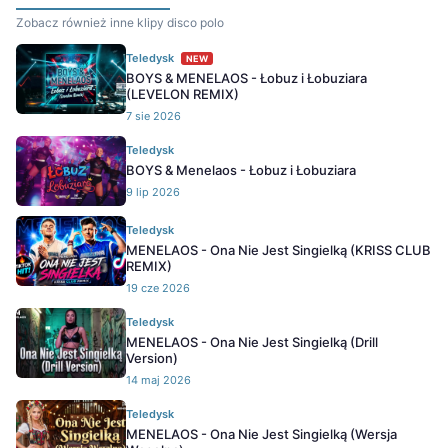
Zobacz również inne klipy disco polo
Teledysk
NEW
BOYS & MENELAOS - Łobuz i Łobuziara
(LEVELON REMIX)
7 sie 2026
Teledysk
BOYS & Menelaos - Łobuz i Łobuziara
9 lip 2026
Teledysk
MENELAOS - Ona Nie Jest Singielką (KRISS CLUB
REMIX)
19 cze 2026
Teledysk
MENELAOS - Ona Nie Jest Singielką (Drill
Version)
14 maj 2026
Teledysk
MENELAOS - Ona Nie Jest Singielką (Wersja