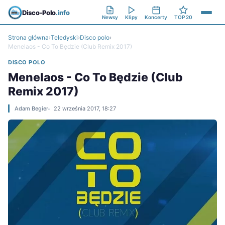
Disco-Polo
.info
Newsy
Klipy
Koncerty
TOP 20
Strona główna
›
Teledyski
›
Disco polo
›
Menelaos - Co To Będzie (Club Remix 2017)
DISCO POLO
Menelaos - Co To Będzie (Club
Remix 2017)
Adam Begier
22 września 2017, 18:27