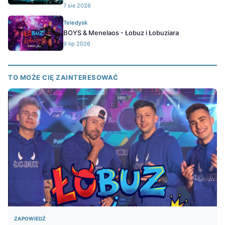
7 sie 2026
Teledysk
BOYS & Menelaos - Łobuz i Łobuziara
9 lip 2026
TO MOŻE CIĘ ZAINTERESOWAĆ
ZAPOWIEDŹ