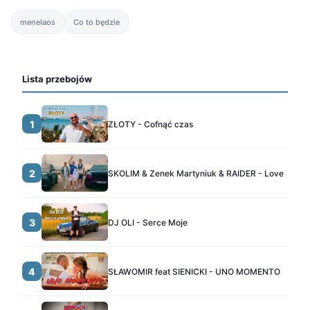
menelaos
Co to będzie
Lista przebojów
1
ZŁOTY - Cofnąć czas
2
SKOLIM & Zenek Martyniuk & RAIDER - Love
3
DJ OLI - Serce Moje
4
SŁAWOMIR feat SIENICKI - UNO MOMENTO