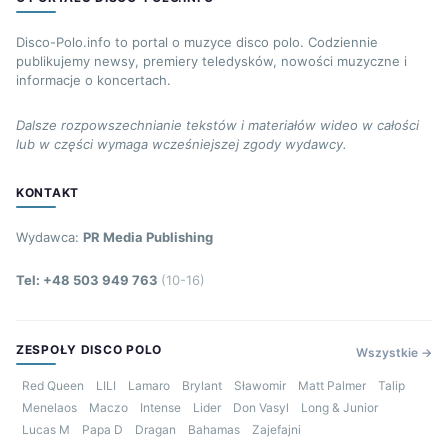
Disco-Polo.info to portal o muzyce disco polo. Codziennie
publikujemy newsy, premiery teledysków, nowości muzyczne i
informacje o koncertach.
Dalsze rozpowszechnianie tekstów i materiałów wideo w całości
lub w części wymaga wcześniejszej zgody wydawcy.
KONTAKT
Wydawca:
PR Media Publishing
Tel: +48 503 949 763
(10-16)
ZESPOŁY DISCO POLO
Wszystkie →
Red Queen
LILI
Lamaro
Brylant
Sławomir
Matt Palmer
Talip
Menelaos
Maczo
Intense
Lider
Don Vasyl
Long & Junior
Lucas M
Papa D
Dragan
Bahamas
Zajefajni