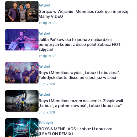
Artykuł
Gorąco w Wójcinie! Menelaos rozkręcili imprezę!
Mamy VIDEO
12 lip 2026
Artykuł
Julita Pańkowska to jedna z najbardziej
ponętnych kobiet z disco polo! Zobacz HOT
zdjęcia!
12 lip 2026
Artykuł
Boys i Menelaos wydali „Łobuz i Łobuziara".
Teledysk duetu disco polo jest już w sieci
9 lip 2026
Artykuł
Boys i Menelaos razem na scenie. Zaśpiewali
„Łobuz", a potem nowość „Łobuz i łobuziara"
6 lip 2026
Teledysk
BOYS & MENELAOS - Łobuz i Łobuziara
(LEVELON REMIX)