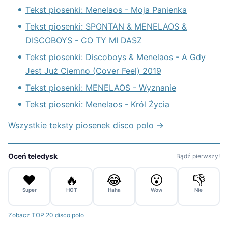
Tekst piosenki: Menelaos - Moja Panienka
Tekst piosenki: SPONTAN & MENELAOS &
DISCOBOYS - CO TY MI DASZ
Tekst piosenki: Discoboys & Menelaos - A Gdy
Jest Już Ciemno (Cover Feel) 2019
Tekst piosenki: MENELAOS - Wyznanie
Tekst piosenki: Menelaos - Król Życia
Wszystkie teksty piosenek disco polo →
Oceń teledysk
Bądź pierwszy!
❤️
🔥
😂
😮
👎
Super
HOT
Haha
Wow
Nie
Zobacz TOP 20 disco polo