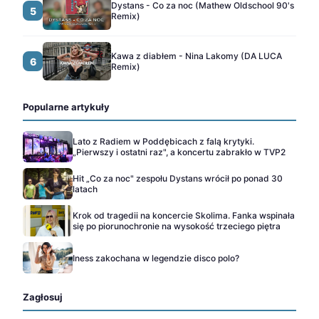
Dystans - Co za noc (Mathew Oldschool 90's
5
Remix)
Kawa z diabłem - Nina Lakomy (DA LUCA
6
Remix)
Popularne artykuły
Lato z Radiem w Poddębicach z falą krytyki.
„Pierwszy i ostatni raz", a koncertu zabrakło w TVP2
Hit „Co za noc" zespołu Dystans wrócił po ponad 30
latach
Krok od tragedii na koncercie Skolima. Fanka wspinała
się po piorunochronie na wysokość trzeciego piętra
Iness zakochana w legendzie disco polo?
Zagłosuj