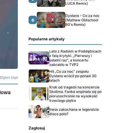
LUCA Remix)
Dystans - Co za noc
6
(Mathew Oldschool
90's Remix)
Popularne artykuły
Lato z Radiem w Poddębicach
z falą krytyki. „Pierwszy i
ostatni raz", a koncertu
zabrakło w TVP2
Hit „Co za noc" zespołu
Dystans wrócił po ponad 30
Zgłoś błąd
latach
Krok od tragedii na koncercie
Skolima. Fanka wspinała się po
słowa
piorunochronie na wysokość
trzeciego piętra
Iness zakochana w legendzie
disco polo?
Zagłosuj