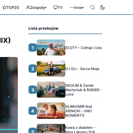
TOP20
Zespoły
TV
Inne
▾
▾
Lista przebojów
IX)
1
ZŁOTY - Cofnąć czas
2
DJ OLI - Serce Moje
SKOLIM & Zenek
3
Martyniuk & RAIDER -
Love
SŁAWOMIR feat
4
SIENICKI - UNO
MOMENTO
Kawa z diabłem -
5
Nina Lakomy (DA