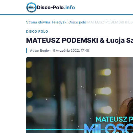
Disco-Polo
.info
Strona główna
›
Teledyski
›
Disco polo
›
MATEUSZ PODEMSKI & Łucja
DISCO POLO
MATEUSZ PODEMSKI & Łucja Sas
Adam Begier
9 września 2022, 17:48