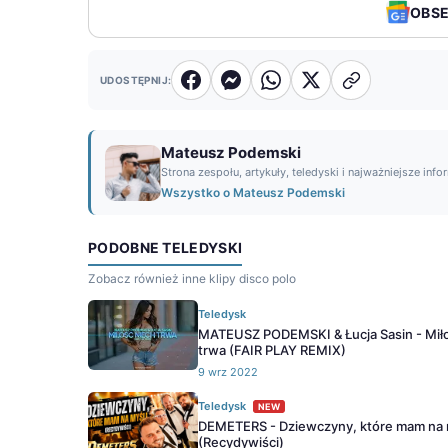
OBS
UDOSTĘPNIJ:
Mateusz Podemski
Strona zespołu, artykuły, teledyski i najważniejsze info
Wszystko o Mateusz Podemski
PODOBNE TELEDYSKI
Zobacz również inne klipy disco polo
Teledysk
MATEUSZ PODEMSKI & Łucja Sasin - Miło
trwa (FAIR PLAY REMIX)
9 wrz 2022
Teledysk
NEW
DEMETERS - Dziewczyny, które mam na 
(Recydywiści)