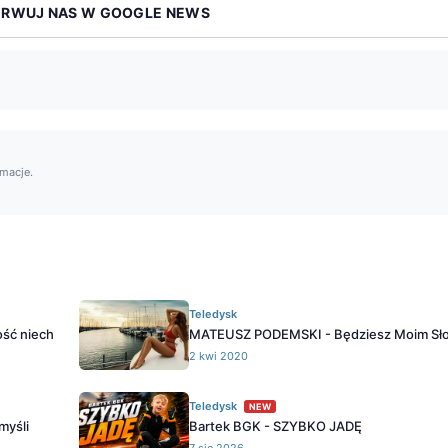
ERWUJ NAS W GOOGLE NEWS
rmacje.
Teledysk
ść niech
MATEUSZ PODEMSKI - Będziesz Moim Sł
2 kwi 2020
Teledysk
NEW
myśli
Bartek BGK - SZYBKO JADĘ