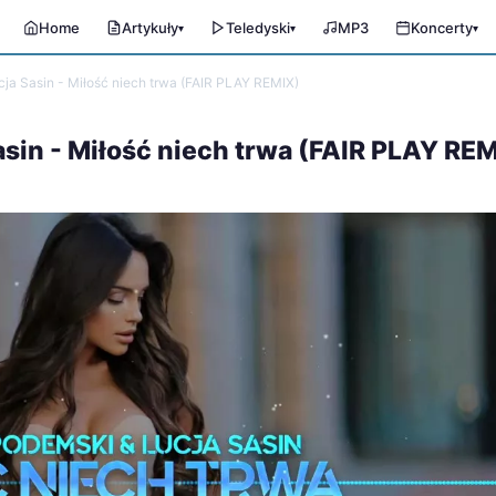
Home
Artykuły
Teledyski
MP3
Koncerty
▾
▾
▾
 Sasin - Miłość niech trwa (FAIR PLAY REMIX)
in - Miłość niech trwa (FAIR PLAY REM