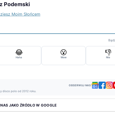
sz Podemski
dziesz Moim Słońcem
Bądź
😂
😮
👎
Haha
Wow
Nie
OBSERWUJ NAS
ży disco polo od 2012 roku.
 NAS JAKO ŹRÓDŁO W GOOGLE