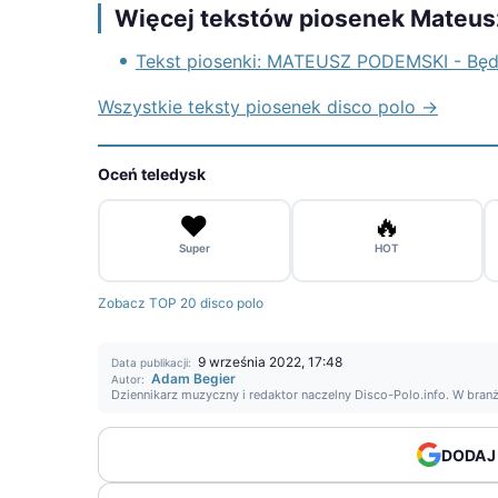
Więcej tekstów piosenek Mateu
Tekst piosenki: MATEUSZ PODEMSKI - Bę
Wszystkie teksty piosenek disco polo →
Oceń teledysk
❤️
🔥
Super
HOT
Zobacz TOP 20 disco polo
9 września 2022, 17:48
Data publikacji:
Adam Begier
Autor:
Dziennikarz muzyczny i redaktor naczelny Disco-Polo.info. W bran
DODAJ