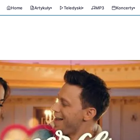
Home
Artykuły
Teledyski
MP3
Koncerty
▾
▾
▾