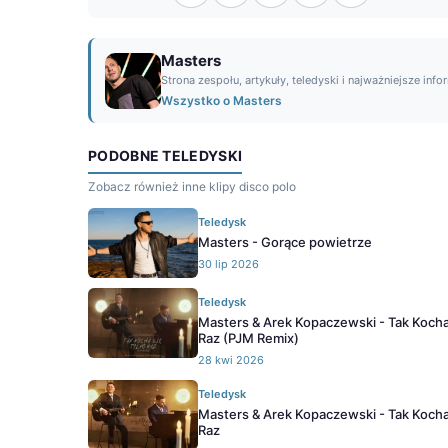
Masters
Strona zespołu, artykuły, teledyski i najważniejsze info
Wszystko o Masters
PODOBNE TELEDYSKI
Zobacz również inne klipy disco polo
Teledysk
Masters - Gorące powietrze
30 lip 2026
Teledysk
Masters & Arek Kopaczewski - Tak Kocha
Raz (PJM Remix)
28 kwi 2026
Teledysk
Masters & Arek Kopaczewski - Tak Kocha
Raz