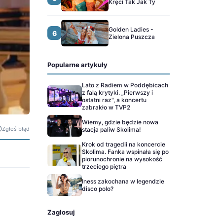
Kręci Tak Jak Ty
Golden Ladies -
6
Zielona Puszcza
Popularne artykuły
Lato z Radiem w Poddębicach
z falą krytyki. „Pierwszy i
ostatni raz", a koncertu
zabrakło w TVP2
Wiemy, gdzie będzie nowa
Zgłoś błąd
stacja paliw Skolima!
Krok od tragedii na koncercie
Skolima. Fanka wspinała się po
piorunochronie na wysokość
trzeciego piętra
Iness zakochana w legendzie
disco polo?
Zagłosuj