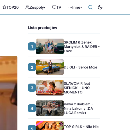
TOP20
Zespoły
TV
Inne
▾
▾
Lista przebojów
SKOLIM & Zenek
1
Martyniuk & RAIDER -
Love
2
DJ OLI - Serce Moje
SŁAWOMIR feat
3
SIENICKI - UNO
MOMENTO
Kawa z diabłem -
4
Nina Lakomy (DA
LUCA Remix)
TOP GIRLS - Nikt Nie
5