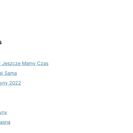
s
My Jeszcze Mamy Czas
taj Sama
zyny 2022
yny
Gasną