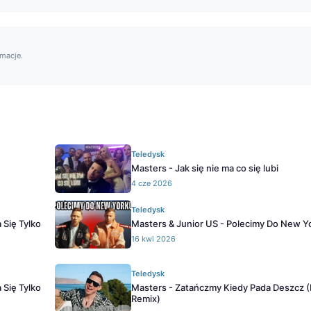
rmacje.
Teledysk
Masters - Jak się nie ma co się lubi
4 cze 2026
Teledysk
 Się Tylko
Masters & Junior US - Polecimy Do New Y
16 kwi 2026
Teledysk
 Się Tylko
Masters - Zatańczmy Kiedy Pada Deszcz 
Remix)