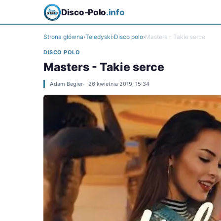
Disco-Polo
.info
Strona główna
›
Teledyski
›
Disco polo
›
Masters - Takie serce
DISCO POLO
Masters - Takie serce
Adam Begier
26 kwietnia 2019, 15:34