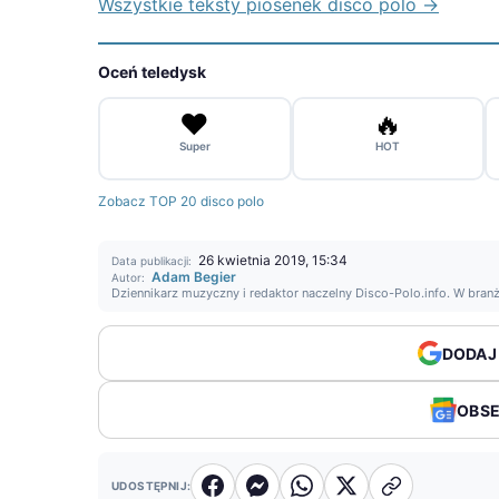
Wszystkie teksty piosenek disco polo →
Oceń teledysk
❤️
🔥
Super
HOT
Zobacz TOP 20 disco polo
26 kwietnia 2019, 15:34
Data publikacji:
Adam Begier
Autor:
Dziennikarz muzyczny i redaktor naczelny Disco-Polo.info. W bran
DODAJ
OBS
UDOSTĘPNIJ: