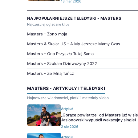
13 mar 2026
NAJPOPULARNIEJSZE TELEDYSKI - MASTERS
Najczęściej oglądane klipy
Masters - Żono moja
Masters & Skalar US - A My Jeszcze Mamy Czas
Masters - Ona Przyszła Tutaj Sama
Masters - Szukam Dziewczyny 2022
Masters - Ze Mną Tańcz
MASTERS - ARTYKUŁY I TELEDYSKI
Najnowsze wiadomości, plotki i materiały video
Artykuł
„Gorące powietrze" od Masters już w sie
Jasionowski wypuścił wakacyjny singiel
2 sie 2026
Artykuł