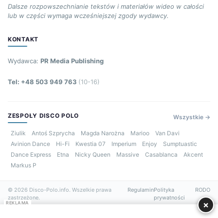
Dalsze rozpowszechnianie tekstów i materiałów wideo w całości
lub w części wymaga wcześniejszej zgody wydawcy.
KONTAKT
Wydawca:
PR Media Publishing
Tel: +48 503 949 763
(10-16)
ZESPOŁY DISCO POLO
Wszystkie →
Ziulik
Antoś Szprycha
Magda Narożna
Marioo
Van Davi
Avinion Dance
Hi-Fi
Kwestia 07
Imperium
Enjoy
Sumptuastic
Dance Express
Etna
Nicky Queen
Massive
Casablanca
Akcent
Markus P
© 2026 Disco-Polo.info. Wszelkie prawa
Regulamin
Polityka
RODO
zastrzeżone.
prywatności
×
REKLAMA