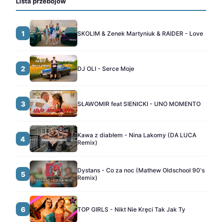
Lista przebojów
1
SKOLIM & Zenek Martyniuk & RAIDER - Love
2
DJ OLI - Serce Moje
3
SŁAWOMIR feat SIENICKI - UNO MOMENTO
Kawa z diabłem - Nina Lakomy (DA LUCA
4
Remix)
Dystans - Co za noc (Mathew Oldschool 90's
5
Remix)
6
TOP GIRLS - Nikt Nie Kręci Tak Jak Ty