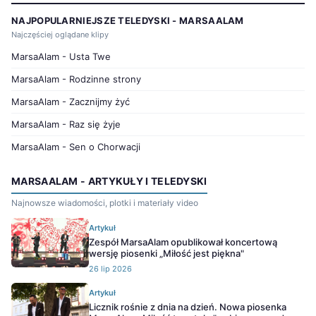
NAJPOPULARNIEJSZE TELEDYSKI - MARSAALAM
Najczęściej oglądane klipy
MarsaAlam - Usta Twe
MarsaAlam - Rodzinne strony
MarsaAlam - Zacznijmy żyć
MarsaAlam - Raz się żyje
MarsaAlam - Sen o Chorwacji
MARSAALAM - ARTYKUŁY I TELEDYSKI
Najnowsze wiadomości, plotki i materiały video
Artykuł
Zespół MarsaAlam opublikował koncertową
wersję piosenki „Miłość jest piękna"
26 lip 2026
Artykuł
Licznik rośnie z dnia na dzień. Nowa piosenka