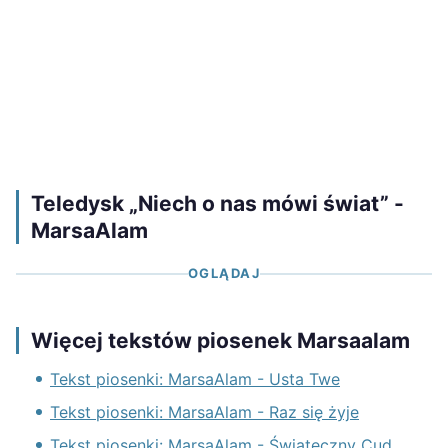
Teledysk „Niech o nas mówi świat” -
MarsaAlam
OGLĄDAJ
Więcej tekstów piosenek Marsaalam
Tekst piosenki: MarsaAlam - Usta Twe
Tekst piosenki: MarsaAlam - Raz się żyje
Tekst piosenki: MarsaAlam - Świąteczny Cud