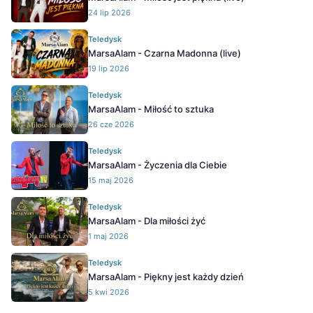
24 lip 2026
Teledysk
MarsaAlam - Czarna Madonna (live)
19 lip 2026
Teledysk
MarsaAlam - Miłość to sztuka
26 cze 2026
Teledysk
MarsaAlam - Życzenia dla Ciebie
15 maj 2026
Teledysk
MarsaAlam - Dla miłości żyć
1 maj 2026
Teledysk
MarsaAlam - Piękny jest każdy dzień
5 kwi 2026