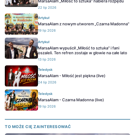
MarsaAlam „Miłość to sztuka" nabiera rozpędu
22 lip 2026
Artykuł
MarsaAlam z nowym utworem „Czarna Madonna"
19 lip 2026
Artykuł
MarsaAlam wypuścił „Miłość to sztuka" i fani
oszaleli. Ten refren zostaje w głowie na całe lato
13 lip 2026
Teledysk
MarsaAlam - Miłość jest piękna (live)
24 lip 2026
Teledysk
MarsaAlam - Czarna Madonna (live)
19 lip 2026
TO MOŻE CIĘ ZAINTERESOWAĆ