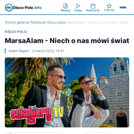
Disco-Polo
.info
Newsy
Klipy
Koncerty
TOP 20
Strona główna
›
Teledyski
›
Disco polo
›
MarsaAlam - Niech o nas mówi świat
DISCO POLO
MarsaAlam - Niech o nas mówi świat
Adam Begier
3 marca 2023, 13:47