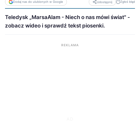
Dodaj nas do ulubionych w Google
Zgłoś błąd
Udostępnij
Teledysk „MarsaAlam - Niech o nas mówi świat" -
zobacz wideo i sprawdź tekst piosenki.
REKLAMA