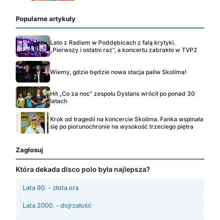
Popularne artykuły
Lato z Radiem w Poddębicach z falą krytyki.
„Pierwszy i ostatni raz", a koncertu zabrakło w TVP2
Wiemy, gdzie będzie nowa stacja paliw Skolima!
Hit „Co za noc" zespołu Dystans wrócił po ponad 30
latach
Krok od tragedii na koncercie Skolima. Fanka wspinała
się po piorunochronie na wysokość trzeciego piętra
Zagłosuj
Która dekada disco polo była najlepsza?
Lata 90. - złota era
Lata 2000. - dojrzałość