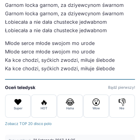
Garnom łocka garnom, za dziyewcynom śwarnom
Garnom łocka garnom, za dziyewcynom śwarnom
Łobiecała a nie dała chustecke jedwabnom
Łobiecała a nie dała chustecke jedwabnom
Młode serce młode swojom mo urode
Młode serce młode swojom mo urode
Ka kce chodzi, syćkich zwodzi, miłuje ślebode
Ka kce chodzi, syćkich zwodzi, miłuje ślebode
Oceń teledysk
Bądź pierwszy!
❤️
🔥
😂
😮
👎
Super
HOT
Haha
Wow
Nie
Zobacz TOP 20 disco polo