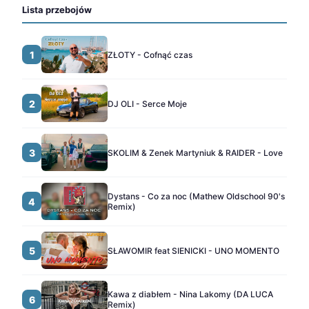
Lista przebojów
1
ZŁOTY - Cofnąć czas
2
DJ OLI - Serce Moje
3
SKOLIM & Zenek Martyniuk & RAIDER - Love
Dystans - Co za noc (Mathew Oldschool 90's
4
Remix)
5
SŁAWOMIR feat SIENICKI - UNO MOMENTO
Kawa z diabłem - Nina Lakomy (DA LUCA
6
Remix)