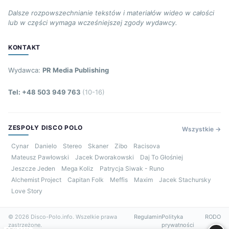
Dalsze rozpowszechnianie tekstów i materiałów wideo w całości
lub w części wymaga wcześniejszej zgody wydawcy.
KONTAKT
Wydawca:
PR Media Publishing
Tel: +48 503 949 763
(10-16)
ZESPOŁY DISCO POLO
Wszystkie →
Cynar
Danielo
Stereo
Skaner
Zibo
Racisova
Mateusz Pawłowski
Jacek Dworakowski
Daj To Głośniej
Jeszcze Jeden
Mega Koliz
Patrycja Siwak - Runo
Alchemist Project
Capitan Folk
Meffis
Maxim
Jacek Stachursky
Love Story
© 2026 Disco-Polo.info. Wszelkie prawa
Regulamin
Polityka
RODO
zastrzeżone.
prywatności