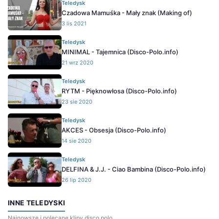
Teledysk
Czadowa Mamuśka - Mały znak (Making of)
3 lis 2021
Teledysk
MINIMAL - Tajemnica (Disco-Polo.info)
21 wrz 2020
Teledysk
RYTM - Pięknowłosa (Disco-Polo.info)
23 sie 2020
Teledysk
AKCES - Obsesja (Disco-Polo.info)
14 sie 2020
Teledysk
DELFINA & J.J. - Ciao Bambina (Disco-Polo.info)
26 lip 2020
INNE TELEDYSKI
Najnowsze i polecane klipy disco polo