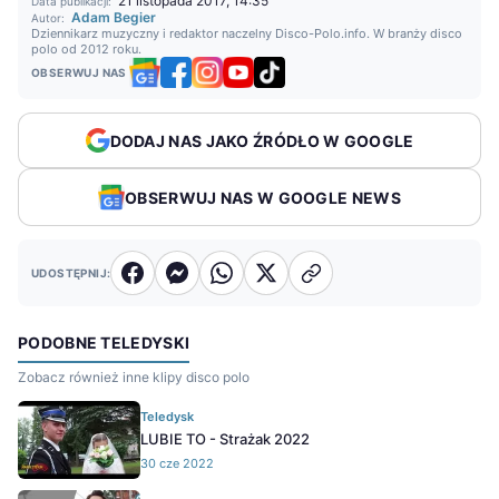
21 listopada 2017, 14:35
Data publikacji:
Adam Begier
Autor:
Dziennikarz muzyczny i redaktor naczelny Disco-Polo.info. W branży disco
polo od 2012 roku.
OBSERWUJ NAS
DODAJ NAS JAKO ŹRÓDŁO W GOOGLE
OBSERWUJ NAS W GOOGLE NEWS
UDOSTĘPNIJ:
PODOBNE TELEDYSKI
Zobacz również inne klipy disco polo
Teledysk
LUBIE TO - Strażak 2022
30 cze 2022