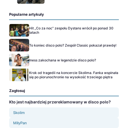
Popularne artykuły
Hit „Co za noc" zespołu Dystans wrócił po ponad 30
latach
To koniec disco polo? Zespół Classic pokazał prawdę!
Iness zakochana w legendzie disco polo?
Krok od tragedii na koncercie Skolima. Fanka wspinała
się po piorunochronie na wysokość trzeciego piętra
Zagłosuj
Kto jest najbardziej przereklamowany w disco polo?
Skolim
MiłyPan