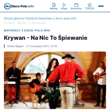
Disco-Polo
.info
Newsy
Klipy
Koncerty
TOP 20
Strona główna
›
Teledyski
›
Materiały z disco-polo.info
›
Krywan - Na Nic To Śpiewanie
MATERIAŁY Z DISCO-POLO.INFO
Krywan - Na Nic To Śpiewanie
Adam Begier
21 listopada 2017, 14:35