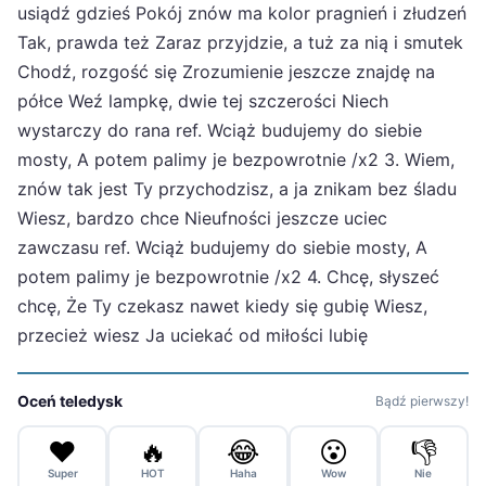
usiądź gdzieś Pokój znów ma kolor pragnień i złudzeń
Tak, prawda też Zaraz przyjdzie, a tuż za nią i smutek
Chodź, rozgość się Zrozumienie jeszcze znajdę na
półce Weź lampkę, dwie tej szczerości Niech
wystarczy do rana ref. Wciąż budujemy do siebie
mosty, A potem palimy je bezpowrotnie /x2 3. Wiem,
znów tak jest Ty przychodzisz, a ja znikam bez śladu
Wiesz, bardzo chce Nieufności jeszcze uciec
zawczasu ref. Wciąż budujemy do siebie mosty, A
potem palimy je bezpowrotnie /x2 4. Chcę, słyszeć
chcę, Że Ty czekasz nawet kiedy się gubię Wiesz,
przecież wiesz Ja uciekać od miłości lubię
Oceń teledysk
Bądź pierwszy!
❤️
🔥
😂
😮
👎
Super
HOT
Haha
Wow
Nie