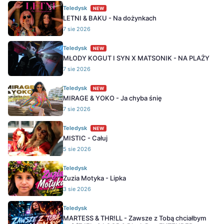
Teledysk
NEW
LETNI & BAKU - Na dożynkach
7 sie 2026
Teledysk
NEW
MŁODY KOGUT I SYN X MATSONIK - NA PLAŻY
7 sie 2026
Teledysk
NEW
MIRAGE & YOKO - Ja chyba śnię
7 sie 2026
Teledysk
NEW
MISTIC - Całuj
5 sie 2026
Teledysk
Zuzia Motyka - Lipka
3 sie 2026
Teledysk
MARTESS & THR!LL - Zawsze z Tobą chciałbym