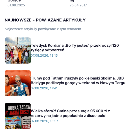
01.08.2025
25.04.2017
NAJNOWSZE - POWIĄZANE ARTYKUŁY
Najnowsze artykuły powiązane z tym tematem
Teledysk Kordiana „Bo Ty jesteś" przekroczył 120
tysięcy odtworzeń
07.08.2026, 18:15
Tłumy pod Tatrami ruszyły po kiełbaski Skolima. JBB
Bałdyga podliczyło gorący weekend w Nowym Targu
07.08.2026, 17:41
Wielka afera?! Gmina przesunęła 95 600 zł z
rezerwy na jedno popołudnie z disco polo!
07.08.2026, 15:57