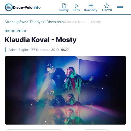
Disco-Polo
.info
Newsy
Klipy
Koncerty
TOP 20
Strona główna
›
Teledyski
›
Disco polo
›
Klaudia Koval - Mosty
DISCO POLO
Klaudia Koval - Mosty
Adam Begier
27 listopada 2019, 19:27