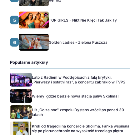
Remix)
5
TOP GIRLS - Nikt Nie Kręci Tak Jak Ty
6
Golden Ladies - Zielona Puszcza
Popularne artykuły
Lato z Radiem w Poddębicach z falą krytyki.
„Pierwszy i ostatni raz", a koncertu zabrakło w TVP2
Wiemy, gdzie będzie nowa stacja paliw Skolima!
Hit „Co za noc" zespołu Dystans wrócił po ponad 30
latach
Krok od tragedii na koncercie Skolima. Fanka wspinała
się po piorunochronie na wysokość trzeciego piętra