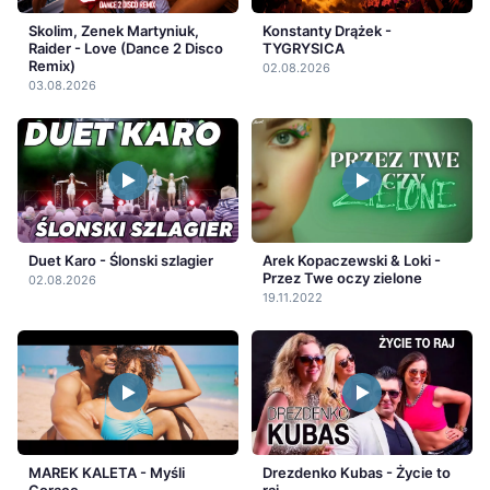
Skolim, Zenek Martyniuk,
Konstanty Drążek -
Raider - Love (Dance 2 Disco
TYGRYSICA
Remix)
02.08.2026
03.08.2026
Duet Karo - Ślonski szlagier
Arek Kopaczewski & Loki -
Przez Twe oczy zielone
02.08.2026
19.11.2022
MAREK KALETA - Myśli
Drezdenko Kubas - Życie to
Gorące
raj