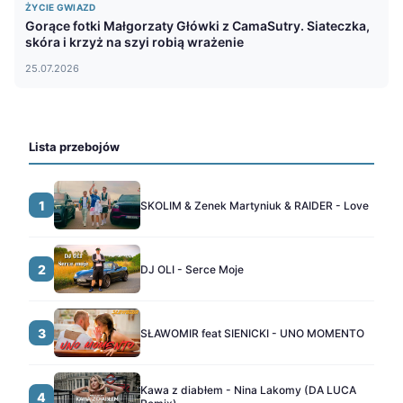
ŻYCIE GWIAZD
Gorące fotki Małgorzaty Główki z CamaSutry. Siateczka,
skóra i krzyż na szyi robią wrażenie
25.07.2026
Lista przebojów
1
SKOLIM & Zenek Martyniuk & RAIDER - Love
2
DJ OLI - Serce Moje
3
SŁAWOMIR feat SIENICKI - UNO MOMENTO
Kawa z diabłem - Nina Lakomy (DA LUCA
4