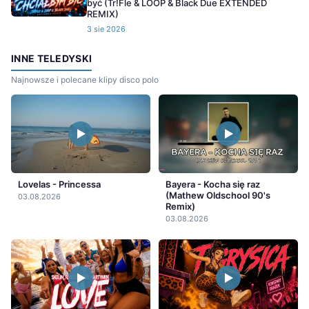
być (Tr!Fle & LOOP & Black Due EXTENDED
REMIX)
3 sie 2026
INNE TELEDYSKI
Najnowsze i polecane klipy disco polo
Lovelas - Princessa
Bayera - Kocha się raz
(Mathew Oldschool 90's
03.08.2026
Remix)
03.08.2026