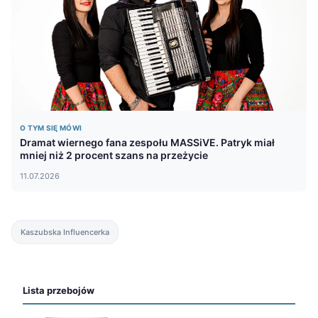
O TYM SIĘ MÓWI
Dramat wiernego fana zespołu MASSiVE. Patryk miał
mniej niż 2 procent szans na przeżycie
11.07.2026
Kaszubska Influencerka
Lista przebojów