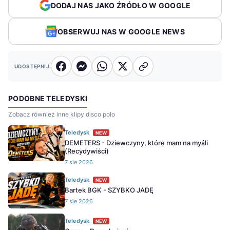
DODAJ NAS JAKO ŹRÓDŁO W GOOGLE
OBSERWUJ NAS W GOOGLE NEWS
UDOSTĘPNIJ:
PODOBNE TELEDYSKI
Zobacz również inne klipy disco polo
Teledysk
NEW
DEMETERS - Dziewczyny, które mam na myśli
(Recydywiści)
7 sie 2026
Teledysk
NEW
Bartek BGK - SZYBKO JADĘ
7 sie 2026
Teledysk
NEW