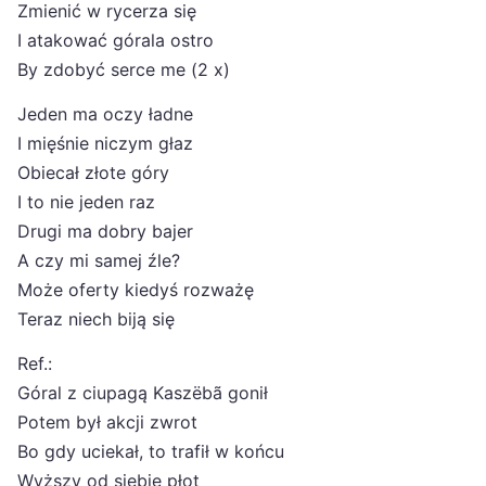
Zmienić w rycerza się
I atakować górala ostro
By zdobyć serce me (2 x)
Jeden ma oczy ładne
I mięśnie niczym głaz
Obiecał złote góry
I to nie jeden raz
Drugi ma dobry bajer
A czy mi samej źle?
Może oferty kiedyś rozważę
Teraz niech biją się
Ref.:
Góral z ciupagą Kaszëbã gonił
Potem był akcji zwrot
Bo gdy uciekał, to trafił w końcu
Wyższy od siebie płot