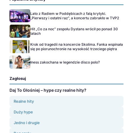
Lato z Radiem w Poddębicach z falą krytyki.
„Pierwszy i ostatni raz", a koncertu zabrakło w TVP2
Hit „Co za noc" zespołu Dystans wrócił po ponad 30
latach
Krok od tragedii na koncercie Skolima. Fanka wspinała
się po piorunochronie na wysokość trzeciego piętra
Iness zakochana w legendzie disco polo?
Zagłosuj
Daj To Głośniej – hype czy realne hity?
Realne hity
Duży hype
Jedno i drugie