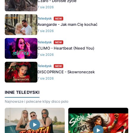
Czaro - Dorosłe życie
7 sie 2026
Teledysk
NEW
Avangarde - Jak mam Cię kochać
7 sie 2026
Teledysk
NEW
CLIMO - Heartbeat (Need You)
7 sie 2026
Teledysk
NEW
DISCOPRINCE - Skowroneczek
7 sie 2026
INNE TELEDYSKI
Najnowsze i polecane klipy disco polo