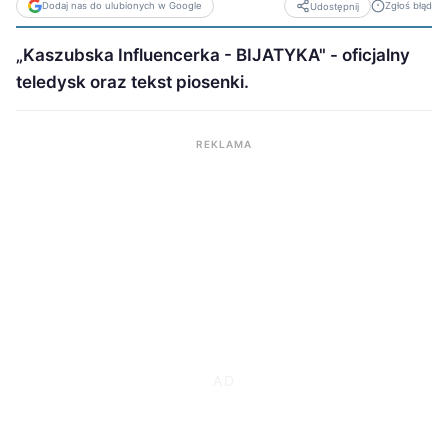
Dodaj nas do ulubionych w Google
Zgłoś błąd
Udostępnij
„Kaszubska Influencerka - BIJATYKA" - oficjalny
teledysk oraz tekst piosenki.
REKLAMA