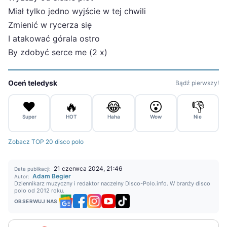
Miał tylko jedno wyjście w tej chwili
Zmienić w rycerza się
I atakować górala ostro
By zdobyć serce me (2 x)
Oceń teledysk
Bądź pierwszy!
❤️
🔥
😂
😮
👎
Super
HOT
Haha
Wow
Nie
Zobacz TOP 20 disco polo
21 czerwca 2024, 21:46
Data publikacji:
Adam Begier
Autor:
Dziennikarz muzyczny i redaktor naczelny Disco-Polo.info. W branży disco
polo od 2012 roku.
OBSERWUJ NAS