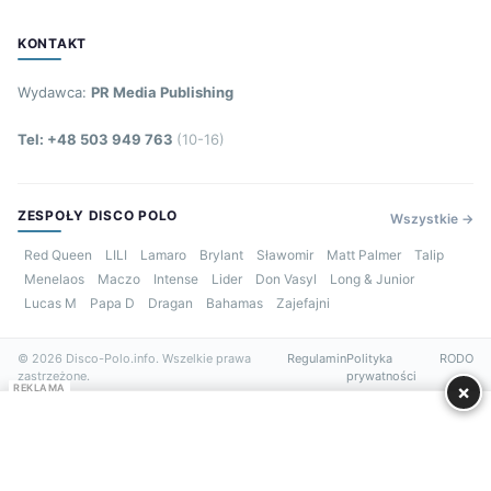
KONTAKT
Wydawca:
PR Media Publishing
Tel: +48 503 949 763
(10-16)
ZESPOŁY DISCO POLO
Wszystkie →
Red Queen
LILI
Lamaro
Brylant
Sławomir
Matt Palmer
Talip
Menelaos
Maczo
Intense
Lider
Don Vasyl
Long & Junior
Lucas M
Papa D
Dragan
Bahamas
Zajefajni
© 2026 Disco-Polo.info. Wszelkie prawa
Regulamin
Polityka
RODO
zastrzeżone.
prywatności
×
REKLAMA