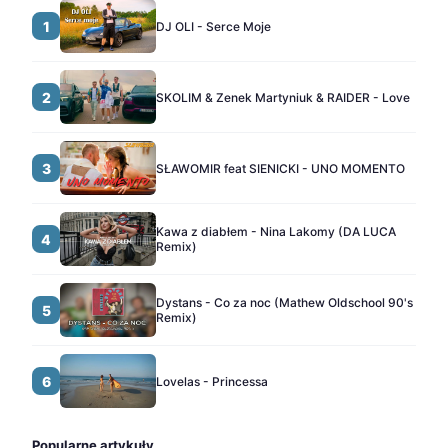
1
DJ OLI - Serce Moje
2
SKOLIM & Zenek Martyniuk & RAIDER - Love
3
SŁAWOMIR feat SIENICKI - UNO MOMENTO
Kawa z diabłem - Nina Lakomy (DA LUCA
4
Remix)
Dystans - Co za noc (Mathew Oldschool 90's
5
Remix)
6
Lovelas - Princessa
Popularne artykuły