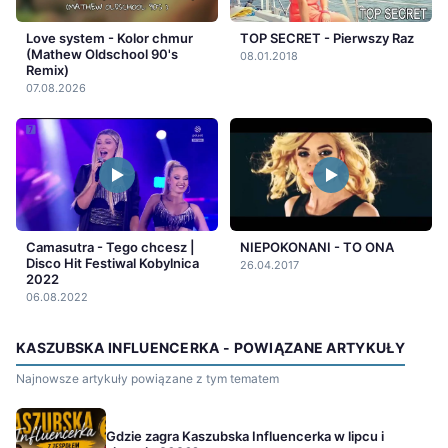
Love system - Kolor chmur
TOP SECRET - Pierwszy Raz
(Mathew Oldschool 90's
08.01.2018
Remix)
07.08.2026
Camasutra - Tego chcesz |
NIEPOKONANI - TO ONA
Disco Hit Festiwal Kobylnica
26.04.2017
2022
06.08.2022
KASZUBSKA INFLUENCERKA - POWIĄZANE ARTYKUŁY
Najnowsze artykuły powiązane z tym tematem
Gdzie zagra Kaszubska Influencerka w lipcu i