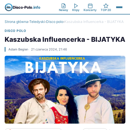
Disco-Polo
.info
Newsy
Klipy
Koncerty
TOP 20
Strona główna
›
Teledyski
›
Disco polo
›
Kaszubska Influencerka - BIJATYKA
DISCO POLO
Kaszubska Influencerka - BIJATYKA
Adam Begier
21 czerwca 2024, 21:46